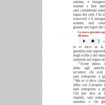
minimi, e insegner
uomini a fare altre
sarà considerato min
regno dei cieli. Chi i
osserverà e li insegne
uomini, sarà consi
grande nel regno dei c
La nuova giustizia sup
all'antica
20
io vi dico: se la 
giustizia non supererà
degli scribi e dei fari
entrerete nel regno dei
21
Avete inteso 
detto agli antich
uccidere; chi avrà
sarà sottoposto a gi
22
Ma io vi dico: chiu
adira con il proprio f
sarà sottoposto a gi
Chi poi dice al fr
stupido, sarà sottop
sinedrio; e chi gl