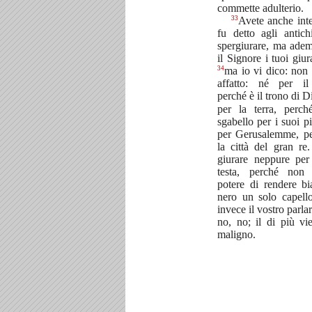
commette adulterio.
33
Avete anche int
fu detto agli antic
spergiurare, ma ade
il Signore i tuoi giur
34
ma io vi dico: non 
affatto: né per il
perché è il trono di D
per la terra, perc
sgabello per i suoi pi
per Gerusalemme, p
la città del gran re
giurare neppure per
testa, perché non 
potere di rendere b
nero un solo capell
invece il vostro parlare
no, no; il di più vi
maligno.