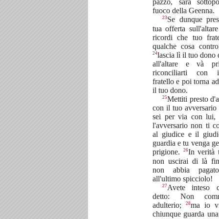
pazzo, sarà sottop
fuoco della Geenna.
23
Se dunque pres
tua offerta sull'altare
ricordi che tuo frat
qualche cosa contro
24
lascia lì il tuo dono
all'altare e và p
riconciliarti con 
fratello e poi torna ad
il tuo dono.
25
Mettiti presto d'
con il tuo avversario
sei per via con lui,
l'avversario non ti c
al giudice e il giudi
guardia e tu venga get
26
prigione.
In verità 
non uscirai di là fi
non abbia pagat
all'ultimo spicciolo!
27
Avete inteso 
detto: Non comm
28
adulterio;
ma io vi
chiunque guarda un