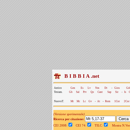
B I B B I A .net
Antico
Gen
Es
Lv
Nm
Dt
-
Gios
Gd
Testam.
Gb
Sal
Prv
Qo
Cant
Sap
Sir
-
Is
NuovoT.
Mt
Mc
Lc
Gv
-
At
-
Rom
1Cor
2Cor
(Versione sperimentale)
Ricerca per citazione:
CEI 2008:
CEI 74:
TILC:
Mostra N.Vers