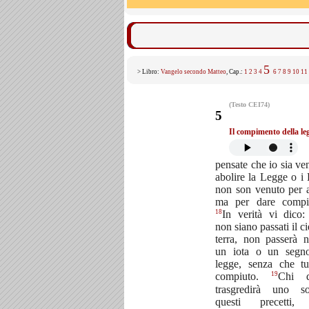
5
> Libro:
Vangelo secondo Matteo
, Cap.:
1
2
3
4
6
7
8
9
10
11
(Testo CEI74)
5
Il compimento della le
pensate che io sia ve
abolire la Legge o i P
non son venuto per a
ma per dare compi
18
In verità vi dico:
non siano passati il ci
terra, non passerà 
un iota o un segno
legge, senza che tu
19
compiuto.
Chi d
trasgredirà uno s
questi precetti,