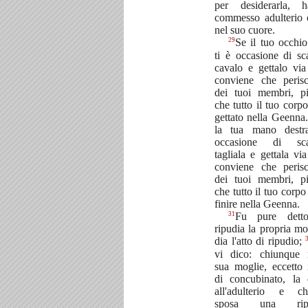
per desiderarla, 
commesso adulterio 
nel suo cuore.
29
Se il tuo occhio
ti è occasione di sc
cavalo e gettalo via
conviene che peris
dei tuoi membri, pi
che tutto il tuo corp
gettato nella Geenna
la tua mano destr
occasione di sca
tagliala e gettala via
conviene che peris
dei tuoi membri, pi
che tutto il tuo corpo
finire nella Geenna.
31
Fu pure dett
ripudia la propria mog
dia l'atto di ripudio;
vi dico: chiunque 
sua moglie, eccetto 
di concubinato, la
all'adulterio e ch
sposa una ripud