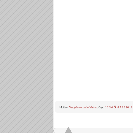
5
> Libro:
Vangelo secondo Matteo
, Cap.:
1
2
3
4
6
7
8
9
10
11