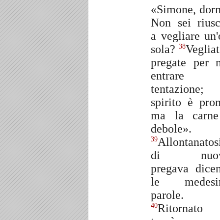
«Simone, dor
Non sei riusc
a vegliare un'
sola?
Vegliat
38
pregate per 
entrare 
tentazione;
spirito è pron
ma la carn
debole».
Allontanatos
39
di nuov
pregava dice
le medesi
parole.
Ritornato
40