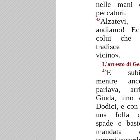
nelle mani 
peccatori.
Alzatevi,
42
andiamo! Ec
colui che 
tradisce
vicino».
L'arresto di Ge
E subit
43
mentre anc
parlava, arr
Giuda, uno 
Dodici, e con 
una folla 
spade e bast
mandata d