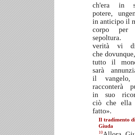
ch'era in 
potere, unge
in anticipo il 
corpo per 
sepoltura.
verità vi d
che dovunque,
tutto il mon
sarà annunzi
il vangelo,
racconterà p
in suo rico
ciò che ella
fatto».
Il tradimento d
Giuda
Allora Gi
10