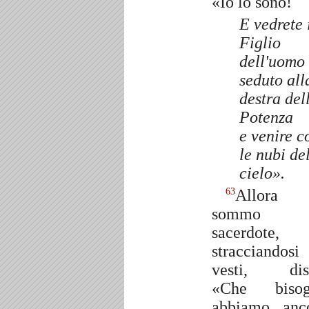
«Io lo sono!
E vedrete 
Figlio
dell'uomo
seduto all
destra del
Potenza
e venire c
le nubi de
cielo».
Allora 
63
sommo
sacerdote,
stracciandosi
vesti, dis
«Che bisog
abbiamo anc