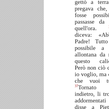
gettò a terr
pregava che,
fosse possibi
passasse da 
quell'ora.
diceva: «Ab
Padre! Tutt
possibile a 
allontana da
questo cali
Però non ciò 
io voglio, ma 
che vuoi t
Tornato
37
indietro, li tr
addormentat
disse a Piet