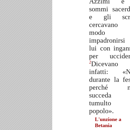
Azzimi e
sommi sacerd
e gli scri
cercavano 
modo 
impadronirsi
lui con ingan
per uccider
Dicevano
2
infatti: «
durante la fes
perché n
succeda 
tumulto 
popolo».
L'unzione a
Betania