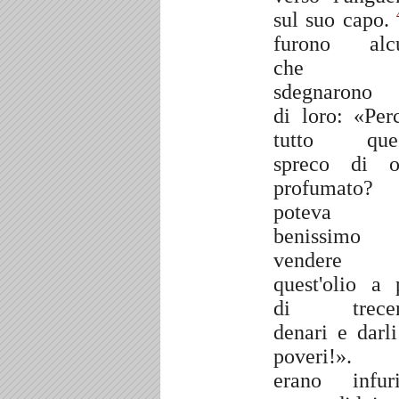
sul suo capo.
furono alc
che s
sdegnarono 
di loro: «Per
tutto ques
spreco di o
profumato?
poteva
benissimo
vendere
quest'olio a 
di trecen
denari e darli
poveri!». 
erano infuri