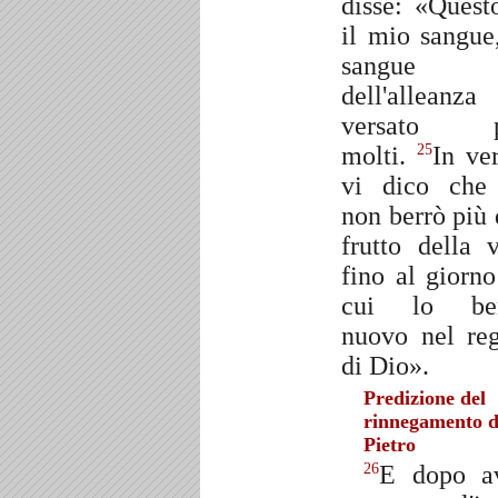
disse: «Quest
il mio sangue,
sangue
dell'alleanza
versato p
molti.
In ver
25
vi dico che
non berrò più 
frutto della v
fino al giorno
cui lo ber
nuovo nel re
di Dio».
Predizione del
rinnegamento d
Pietro
E dopo a
26