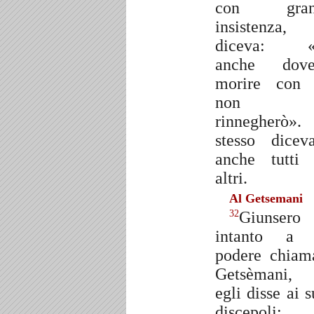
con gran
insistenza,
diceva: «
anche dove
morire con 
non t
rinnegherò».
stesso dicev
anche tutti 
altri.
Al Getsemani
Giunsero
32
intanto a 
podere chiam
Getsèmani,
egli disse ai s
discepoli: