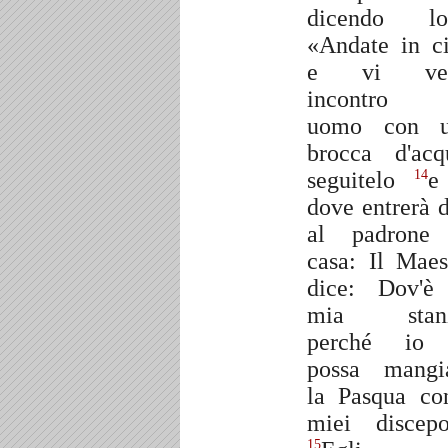
dicendo lo
«Andate in ci
e vi ver
incontro 
uomo con u
brocca d'acq
seguitelo
e
14
dove entrerà d
al padrone
casa: Il Maes
dice: Dov'è
mia stanz
perché io 
possa mangi
la Pasqua co
miei discepo
15