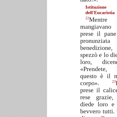
Istituzione
dell'Eucaristia
Mentre
22
mangiavano
prese il pane
pronunziata
benedizione,
spezzò e lo di
loro, dicen
«Prendete,
questo è il 
corpo».
23
prese il calic
rese grazie,
diede loro e
bevvero tutti.