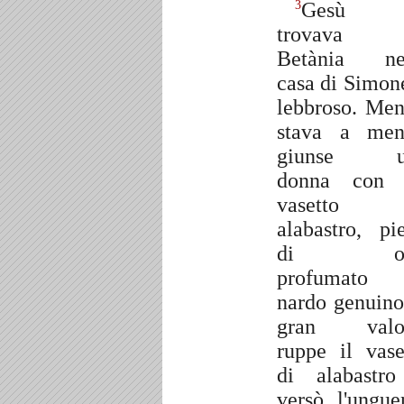
Gesù 
3
trovava
Betània ne
casa di Simone
lebbroso. Men
stava a men
giunse u
donna con 
vasetto 
alabastro, pi
di ol
profumato 
nardo genuino
gran valor
ruppe il vase
di alabastr
versò l'ungue