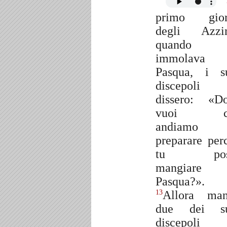
primo gior
degli Azzi
quando 
immolava 
Pasqua, i s
discepoli 
dissero: «D
vuoi c
andiamo
preparare per
tu pos
mangiare 
Pasqua?».
Allora ma
13
due dei su
discepoli