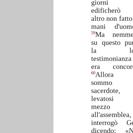
giorni 
edificherò
altro non fatto
mani d'uom
Ma nemme
59
su questo pu
la lo
testimonianza
era concor
Allora 
60
sommo
sacerdote,
levatosi 
mezzo
all'assemblea,
interrogò G
dicendo: «