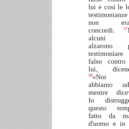
lui e così le l
testimonianze
non era
concordi.
57
alcuni 
alzarono p
testimoniare
falso contro
lui, dicen
«Noi 
58
abbiamo ud
mentre dice
Io distrugg
questo tem
fatto da m
d'uomo e in 