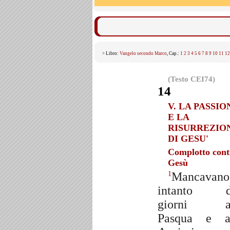
> Libro:
Vangelo secondo Marco
, Cap.:
1
2
3
4
5
6
7
8
9
10
11
12
(Testo CEI74)
14
V. LA PASSIO
E LA
RISURREZIO
DI GESU'
Complotto cont
Gesù
Mancavano
1
intanto d
giorni al
Pasqua e a