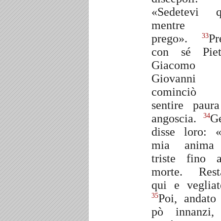
«Sedetevi q
mentre 
prego».
Pr
33
con sé Piet
Giacomo
Giovanni
cominciò
sentire paur
angoscia.
G
34
disse loro: 
mia anima
triste fino a
morte. Rest
qui e vegliat
Poi, andato
35
pò innanzi,