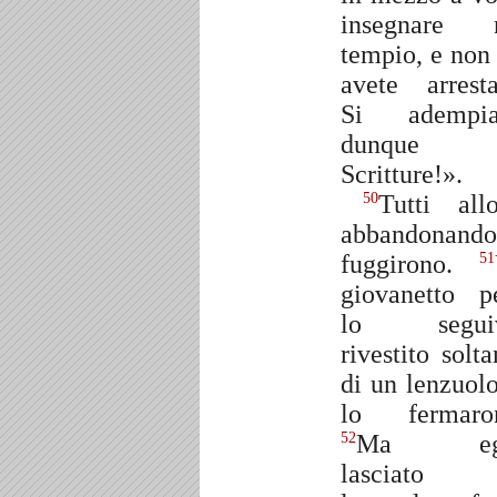
insegnare 
tempio, e non
avete arresta
Si adempia
dunque 
Scritture!».
Tutti allo
50
abbandonando
fuggirono.
51
giovanetto p
lo seguiv
rivestito solta
di un lenzuolo
lo fermaro
Ma egl
52
lasciato 