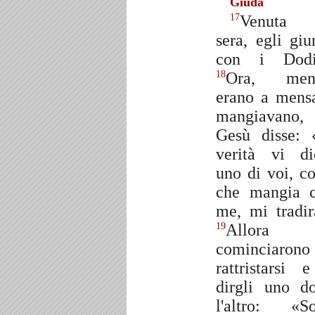
Giuda
Venuta 
17
sera, egli giu
con i Dodi
Ora, ment
18
erano a mens
mangiavano,
Gesù disse: 
verità vi di
uno di voi, co
che mangia 
me, mi tradir
Allora
19
cominciaron
rattristarsi 
dirgli uno d
l'altro: «S