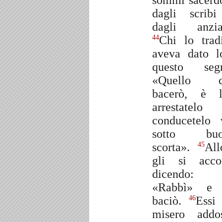
sommi sacerdo
dagli scrib
dagli anzia
Chi lo trad
44
aveva dato l
questo seg
«Quello c
bacerò, è l
arrestatel
conducetelo 
sotto buo
scorta».
All
45
gli si acco
dicendo:
«Rabbì» e 
baciò.
Essi 
46
misero addo