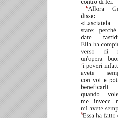
contro di lei.
Allora G
6
disse:
«Lasciatela
stare; perché
date fastid
Ella ha compi
verso di 
un'opera buo
i poveri infatt
7
avete semp
con voi e pot
beneficarli
quando vole
me invece 
mi avete semp
Essa ha fatto 
8