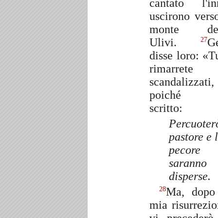
cantato l'in
uscirono verso
monte deg
Ulivi.
G
27
disse loro: «Tu
rimarrete
scandalizzati,
poiché s
scritto:
Percuoterò
pastore e 
pecore
saranno
disperse.
Ma, dopo
28
mia risurrezio