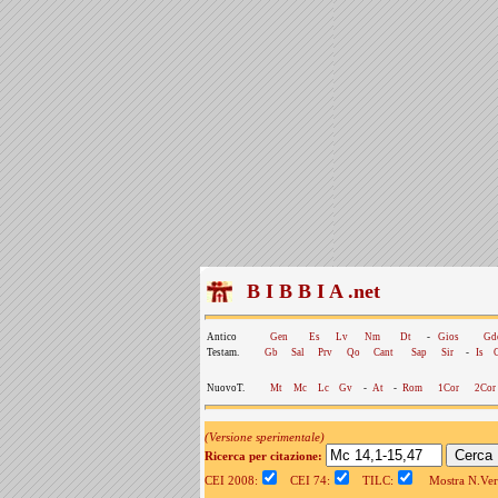
B I B B I A .net
Antico
Gen
Es
Lv
Nm
Dt
-
Gios
Gd
Testam.
Gb
Sal
Prv
Qo
Cant
Sap
Sir
-
Is
NuovoT.
Mt
Mc
Lc
Gv
-
At
-
Rom
1Cor
2Cor
(Versione sperimentale)
Ricerca per citazione:
CEI 2008:
CEI 74:
TILC:
Mostra N.Vers