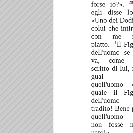
forse io?».
20
egli disse lo
«Uno dei Dodi
colui che inti
con me n
piatto.
Il Fig
21
dell'uomo se
va, come s
scritto di lui,
guai 
quell'uomo 
quale il Fig
dell'uomo
tradito! Bene 
quell'uomo
non fosse 
nato!».