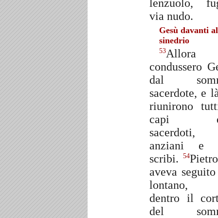
lenzuolo, fu
via nudo.
Gesù davanti al
sinedrio
Allora
53
condussero G
dal som
sacerdote, e là
riunirono tutt
capi d
sacerdoti, 
anziani e 
scribi.
Pietro
54
aveva seguito
lontano, f
dentro il cort
del som