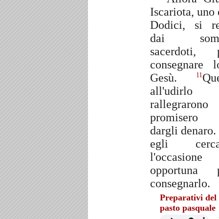
Iscariota, uno 
Dodici, si r
dai som
sacerdoti, 
consegnare l
Gesù.
Que
11
all'udirlo
rallegraron
promisero 
dargli denaro.
egli cerca
l'occasione
opportuna 
consegnarlo.
Preparativi del
pasto pasquale