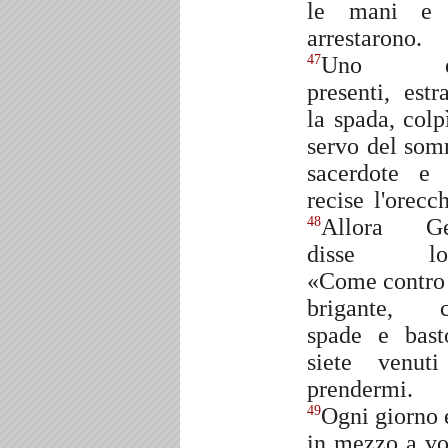
le mani e 
arrestarono.
Uno d
47
presenti, estra
la spada, colpì
servo del so
sacerdote e 
recise l'orecch
Allora Ge
48
disse lor
«Come contro
brigante, 
spade e bast
siete venut
prendermi.
Ogni giorno 
49
in mezzo a vo