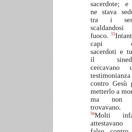
sacerdote; e
ne stava sed
tra i serv
scaldandosi
fuoco.
Intant
55
capi d
sacerdoti e tu
il sinedr
cercavano 
testimonianza
contro Gesù 
metterlo a mor
ma non 
trovavano.
Molti infa
56
attestavano
falso contro