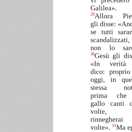
vi precederò
Galilea».
Allora Pie
29
gli disse: «An
se tutti sara
scandalizzati,
non lo sar
Gesù gli dis
30
«In verità
dico: proprio
oggi, in que
stessa not
prima che 
gallo canti 
volte, 
rinnegherai 
volte».
Ma eg
31