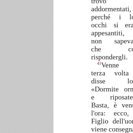
trovò
addormentati,
perché i l
occhi si er
appesantiti
non sapeva
che co
rispondergli.
Venne 
41
terza volt
disse lor
«Dormite or
e riposate
Basta, è ven
l'ora: ecco,
Figlio dell'u
viene consegn