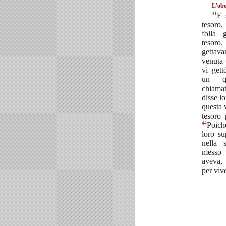
L'obo
41
E 
tesoro
folla 
tesoro
getta
venuta
vi gett
un q
chiama
disse lo
questa 
tesoro p
44
Poiché
loro su
nella 
messo
aveva,
per viv