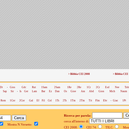
> Bibbia CEI 2008
> Bibbia CEI
Dt
-
Gios
Gdc
Rut
1Sam
2Sam
1Re
2Re
1Cr
2Cr
Esd
Nee
Tob
Sap
Sir
-
Is
Ger
Lam
Bar
Ez
Dan
Os
Gioe
Am
Abd
Gion
Mich
Naum
Rom
1Cor
2Cor
Gal
Ef
Fil
Col
1Ts
2Ts
1Tm
2Tm
Tit
Flm
Ebr
-
Giac
1Pt
Ricerca per parola:
cerca all'interno di
Mostra N.Versetto:
CEI 2008:
CEI 74:
TILC:
Mostr