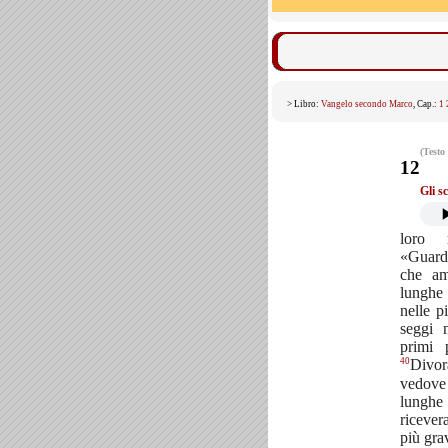
> Libro:
Vangelo secondo Marco
, Cap.:
1
(Testo
12
Gli s
loro 
«Guard
che am
lunghe 
nelle p
seggi 
primi 
40
Divo
vedove
lungh
riceve
più gra