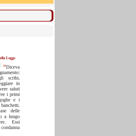
ella Legge
38
Diceva
egnamento:
li scribi,
ggiare in
vere saluti
ere i primi
agoghe e i
banchetti.
ase delle
o a lungo
re. Essi
 condanna