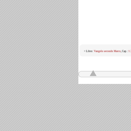
> Libro:
Vangelo secondo Marco
, Cap.:
1