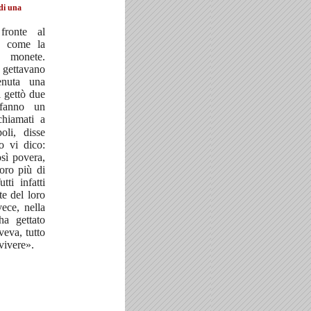
 di una
fronte al
va come la
a monete.
 gettavano
nuta una
 gettò due
fanno un
chiamati a
oli, disse
io vi dico:
sì povera,
soro più di
utti infatti
te del loro
vece, nella
ha gettato
veva, tutto
vivere».