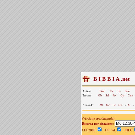
B I B B I A .net
Antico
Gen
Es
Lv
Nm
Testam.
Gb
Sal
Prv
Qo
Cant
NuovoT.
Mt
Mc
Lc
Gv
-
At
-
(Versione sperimentale)
Ricerca per citazione:
CEI 2008:
CEI 74:
TILC: