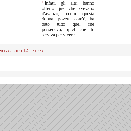
44
Infatti gli altri hanno
offerto quel che avevano
d'avanzo, mentre questa
donna, povera com'è, ha
dato tutto quel che
possedeva, quel che le
serviva per vivere'.
12
2
3
4
5
6
7
8
9
10
11
13
14
15
16