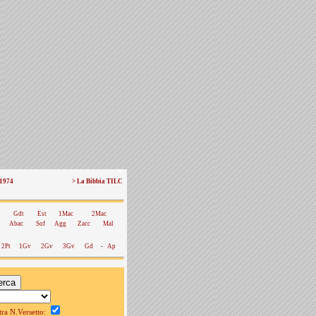
 1974
> La Bibbia TILC
Gdt
Est
1Mac
2Mac
Abac
Sof
Agg
Zacc
Mal
2Pt
1Gv
2Gv
3Gv
Gd
-
Ap
a N.Versetto: