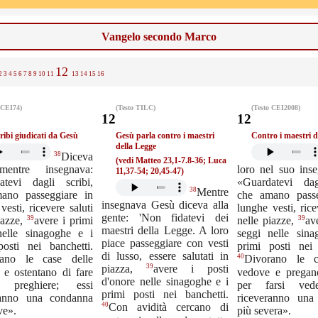
Vangelo secondo Marco
12
2
3
4
5
6
7
8
9
10
11
13
14
15
16
 CEI74)
(Testo TILC)
(Testo CEI2008)
12
12
cribi giudicati da Gesù
Gesù parla contro i maestri
Contro i maestri d
della Legge
38
Diceva
(vedi Matteo 23,1-7.8-36; Luca
mentre insegnava:
loro nel suo ins
11,37-54; 20,45-47)
atevi dagli scribi,
«Guardatevi dag
38
Mentre
ano passeggiare in
che amano passe
insegnava Gesù diceva alla
vesti, ricevere saluti
lunghe vesti, rice
gente: 'Non fidatevi dei
39
39
iazze,
avere i primi
nelle piazze,
av
maestri della Legge. A loro
nelle sinagoghe e i
seggi nelle sin
piace passeggiare con vesti
posti nei banchetti.
primi posti nei 
di lusso, essere salutati in
40
rano le case delle
Divorano le c
39
piazza,
avere i posti
 e ostentano di fare
vedove e pregan
d'onore nelle sinagoghe e i
e preghiere; essi
per farsi vede
primi posti nei banchetti.
ranno una condanna
riceveranno una
40
Con avidità cercano di
ve».
più severa».