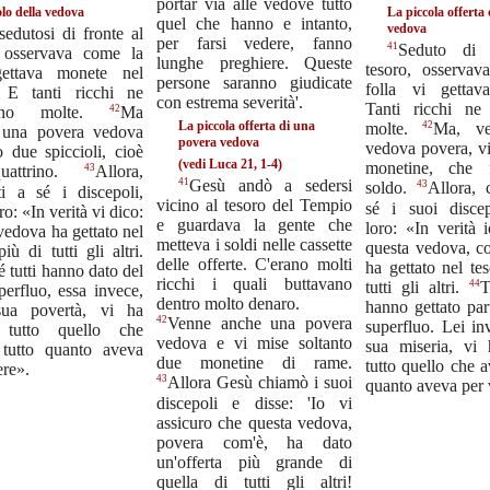
portar via alle vedove tutto
lo della vedova
La piccola offerta
quel che hanno e intanto,
vedova
sedutosi di fronte al
per farsi vedere, fanno
41
Seduto di 
, osservava come la
lunghe preghiere. Queste
tesoro, osserva
gettava monete nel
persone saranno giudicate
folla vi gettav
. E tanti ricchi ne
con estrema severità'.
Tanti ricchi ne
42
vano molte.
Ma
La piccola offerta di una
42
molte.
Ma, ve
 una povera vedova
povera vedova
vedova povera, vi
ò due spiccioli, cioè
(vedi Luca 21, 1-4)
monetine, che 
43
uattrino.
Allora,
41
Gesù andò a sedersi
43
soldo.
Allora, 
ti a sé i discepoli,
vicino al tesoro del Tempio
sé i suoi discep
ro: «In verità vi dico:
e guardava la gente che
loro: «In verità 
vedova ha gettato nel
metteva i soldi nelle cassette
questa vedova, co
iù di tutti gli altri.
delle offerte. C'erano molti
ha gettato nel te
 tutti hanno dato del
ricchi i quali buttavano
44
tutti gli altri.
T
perfluo, essa invece,
dentro molto denaro.
hanno gettato par
sua povertà, vi ha
42
Venne anche una povera
superfluo. Lei in
 tutto quello che
vedova e vi mise soltanto
sua miseria, vi 
 tutto quanto aveva
due monetine di rame.
tutto quello che a
ere».
43
Allora Gesù chiamò i suoi
quanto aveva per 
discepoli e disse: 'Io vi
assicuro che questa vedova,
povera com'è, ha dato
un'offerta più grande di
quella di tutti gli altri!