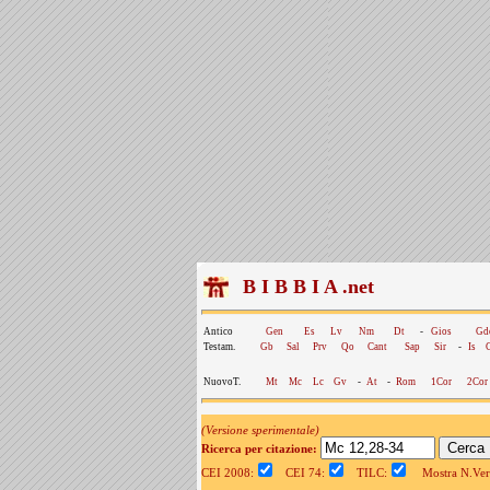
B I B B I A .net
Antico
Gen
Es
Lv
Nm
Dt
-
Gios
Gd
Testam.
Gb
Sal
Prv
Qo
Cant
Sap
Sir
-
Is
NuovoT.
Mt
Mc
Lc
Gv
-
At
-
Rom
1Cor
2Cor
(Versione sperimentale)
Ricerca per citazione:
CEI 2008:
CEI 74:
TILC:
Mostra N.Vers