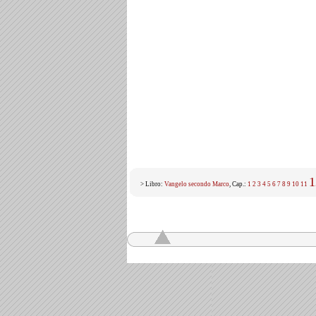
1
> Libro:
Vangelo secondo Marco
, Cap.:
1
2
3
4
5
6
7
8
9
10
11