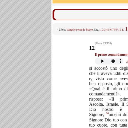
1
> Libro:
Vangelo secondo Marco
, Cap.:
1
2
3
4
5
6
7
8
9
10
11
(Testo CEI74)
12
Il primo comandamen
2
si accostò uno degli
che li aveva uditi dis
e, visto come avev
ben risposto, gli d
«Qual è il primo di 
comandamenti?».
rispose: «Il pr
Ascolta, Israele. Il 
Dio nostro è l'
30
Signore;
amerai du
Signore Dio tuo con t
tuo cuore, con tutta