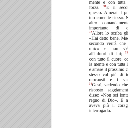
mente e con tutta 
31
forza.
E il sec
questo: Amerai il p
tuo come te stesso. 
altro comandamen
importante di qu
32
Allora lo scriba gli
«Hai detto bene, Mae
secondo verità che
unico e non v'è
33
all'infuori di lui;
con tutto il cuore, co
la mente e con tutta l
e amare il prossimo 
stesso val più di tu
olocausti e i sacr
34
Gesù, vedendo che
risposto saggiamen
disse: «Non sei lont
regno di Dio». E n
aveva più il corag
interrogarlo.