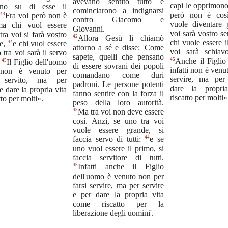
avevano sentito tutto e
capi le opprimon
tano su di esse il
cominciarono a indignarsi
però non è cos
43
.
Fra voi però non è
contro Giacomo e
vuole diventare 
ma chi vuol essere
Giovanni.
voi sarà vostro se
tra voi si farà vostro
42
Allora Gesù li chiamò
chi vuole essere i
44
re,
e chi vuol essere
attorno a sé e disse: 'Come
voi sarà schiavo
 tra voi sarà il servo
sapete, quelli che pensano
45
Anche il Figlio
45
.
Il Figlio dell'uomo
di essere sovrani dei popoli
infatti non è venut
i non è venuto per
comandano come duri
servire, ma per
e servito, ma per
padroni. Le persone potenti
dare la propri
e dare la propria vita
fanno sentire con la forza il
riscatto per molti»
tto per molti».
peso della loro autorità.
43
Ma tra voi non deve essere
così. Anzi, se uno tra voi
vuole essere grande, si
44
faccia servo di tutti;
e se
uno vuol essere il primo, si
faccia servitore di tutti.
45
Infatti anche il Figlio
dell'uomo è venuto non per
farsi servire, ma per servire
e per dare la propria vita
come riscatto per la
liberazione degli uomini'.