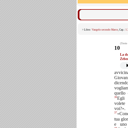
> Libro:
Vangelo secondo Marco
, Cap.:
1
(Testo
10
La do
Zebe
avvic
Giovann
dicend
voglia
quello
36
Egli
volete
voi?»
37
«Conc
tua glor
e uno 