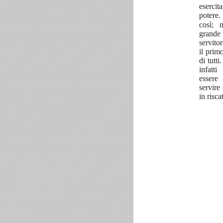
eserci
potere
così; 
grande 
servito
il primo
di tutti
infatt
esser
servire 
in risca