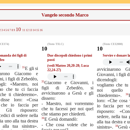
Vangelo secondo Marco
10
2
3
4
5
6
7
8
9
11
12
13
14
15
16
 CEI74)
(Testo TILC)
(Testo CEI2008)
10
10
manda dei figli di
Due discepoli chiedono i primi
Servire e donare la
deo
posti
(vedi Matteo 20,20-28; Luca
35
E gli si
avvicinarono G
22,24-27)
inarono Giacomo e
Giovanni, i figli 
i, i figli di Zebedèo,
dicendogli: «
35
Giacomo e Giovanni, i
ogli: «Maestro, noi
vogliamo che tu 
figli di Zebedèo, si
mo che tu ci faccia
noi quello
avvicinarono a Gesù e gli
 che ti chiederemo».
36
chiederemo».
dissero:
 disse loro: «Cosa
loro: «Che cosa 
- Maestro, noi vorremmo
 che io faccia per
io faccia per v
che tu facessi per noi quel
. Gli risposero:
risposero: «Con
che stiamo per chiederti.
edici di sedere nella
sedere, nella tua 
36
E Gesù domandò:
ia uno alla tua destra
alla tua destra e u
- Che cosa volete che io
alla tua sinistra».
38
sinistra».
Gesù d
faccia per voi?