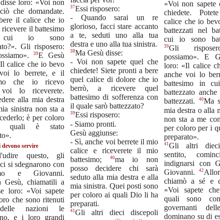
disse loro: «Voi non
«Voi non sapete 
37
Essi risposero:
 ciò che domandate.
chiedete. Potet
- Quando sarai un re
bere il calice che io
calice che io bev
glorioso, facci stare accanto
 ricevere il battesimo
battezzati nel ba
a te, seduti uno alla tua
cui io sono
cui io sono bat
destra e uno alla tua sinistra.
ato?». Gli risposero:
39
Gli rispose
38
Ma Gesù disse:
39
ossiamo».
E Gesù
possiamo». E G
- Voi non sapete quel che
«Il calice che io bevo
loro: «Il calice 
chiedete! Siete pronti a bere
voi lo berrete, e il
anche voi lo berr
quel calice di dolore che io
imo che io ricevo
battesimo in cu
berrò, a ricevere quel
voi lo riceverete.
battezzato anche 
battesimo di sofferenza con
dere alla mia destra
40
battezzati.
Ma s
il quale sarò battezzato?
mia sinistra non sta a
mia destra o alla m
39
Essi risposero:
ederlo; è per coloro
non sta a me con
- Siamo pronti.
 quali è stato
per coloro per i qu
Gesù aggiunse:
to».
preparato».
- Sì, anche voi berrete il mio
41
Gli altri diec
i devono servire
calice e riceverete il mio
sentito, comin
l'udire questo, gli
40
battesimo;
ma io non
indignarsi con 
ieci si sdegnarono con
posso decidere chi sarà
42
Giovanni.
Allo
mo e Giovanni.
seduto alla mia destra e alla
chiamò a sé e d
a Gesù, chiamatili a
mia sinistra. Quei posti sono
«Voi sapete che
se loro: «Voi sapete
per coloro ai quali Dio li ha
quali sono cons
oro che sono ritenuti
preparati.
governanti dell
delle nazioni le
41
Gli altri dieci discepoli
dominano su di es
no, e i loro grandi