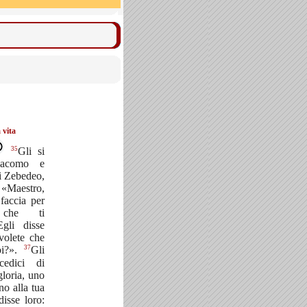
 vita
35
Gli si
iacomo e
di Zebedeo,
Maestro,
faccia per
 che ti
Egli disse
volete che
37
oi?».
Gli
cedici di
gloria, uno
no alla tua
isse loro: