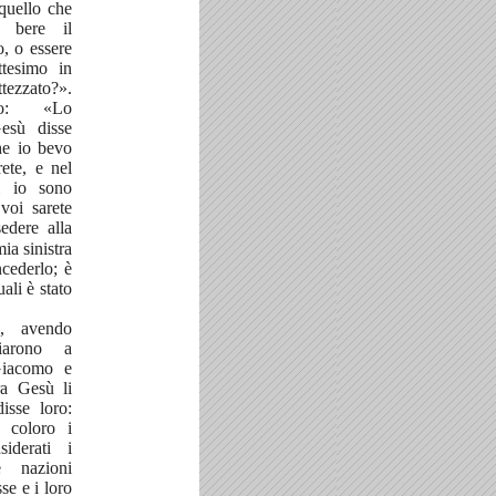
quello che
e bere il
o, o essere
ttesimo in
tezzato?».
ro: «Lo
esù disse
che io bevo
ete, e nel
i io sono
voi sarete
edere alla
ia sinistra
cederlo; è
ali è stato
i, avendo
ciarono a
Giacomo e
ra Gesù li
isse loro:
 coloro i
iderati i
e nazioni
se e i loro