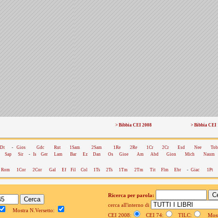
> Bibbia CEI 2008
> Bibbia CEI
Dt
-
Gios
Gdc
Rut
1Sam
2Sam
1Re
2Re
1Cr
2Cr
Esd
Nee
Tob
Sap
Sir
-
Is
Ger
Lam
Bar
Ez
Dan
Os
Gioe
Am
Abd
Gion
Mich
Naum
Rom
1Cor
2Cor
Gal
Ef
Fil
Col
1Ts
2Ts
1Tm
2Tm
Tit
Flm
Ebr
-
Giac
1Pt
Ricerca per parola:
cerca all'interno di
Mostra N.Versetto:
CEI 2008:
CEI 74:
TILC:
Mostr