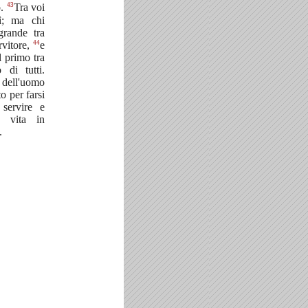
43
o.
Tra voi
ì; ma chi
grande tra
44
rvitore,
e
l primo tra
 di tutti.
 dell'uomo
o per farsi
 servire e
a vita in
.