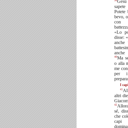
38
Gesù 
sapete
Potete 
bevo, o
con 
battezz
«Lo p
disse: 
anche 
battes
anche 
40
Ma se
o alla 
me conc
per i
prepara
I cap
41
Al
altri d
Giaco
42
Allor
sé, dis
che col
capi 
domina