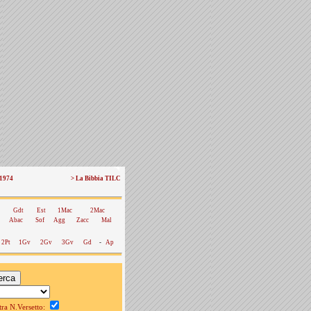
 1974
> La Bibbia TILC
Gdt
Est
1Mac
2Mac
Abac
Sof
Agg
Zacc
Mal
2Pt
1Gv
2Gv
3Gv
Gd
-
Ap
a N.Versetto: