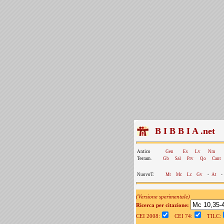
B I B B I A .net
Antico
Gen
Es
Lv
Nm
Testam.
Gb
Sal
Prv
Qo
Cant
NuovoT.
Mt
Mc
Lc
Gv
-
At
-
(Versione sperimentale)
Ricerca per citazione:
CEI 2008:
CEI 74:
TILC: