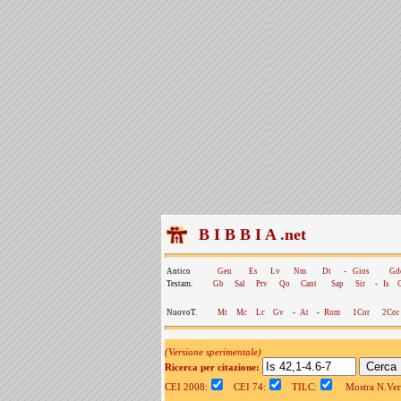
B I B B I A .net
Antico
Gen
Es
Lv
Nm
Dt
-
Gios
Gd
Testam.
Gb
Sal
Prv
Qo
Cant
Sap
Sir
-
Is
NuovoT.
Mt
Mc
Lc
Gv
-
At
-
Rom
1Cor
2Cor
(Versione sperimentale)
Ricerca per citazione:
CEI 2008:
CEI 74:
TILC:
Mostra N.Vers