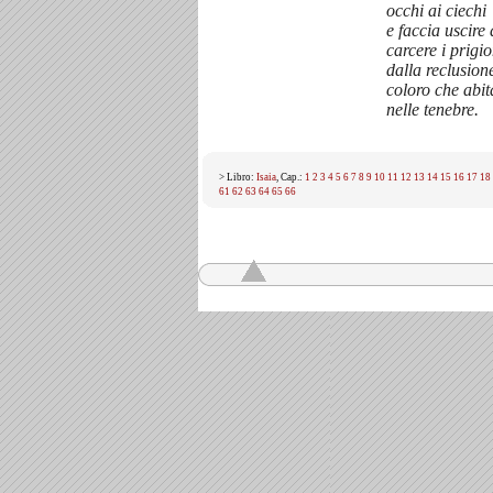
occhi ai ciechi
e faccia uscire 
carcere i prigio
dalla reclusion
coloro che abi
nelle tenebre.
> Libro:
Isaia
, Cap.:
1
2
3
4
5
6
7
8
9
10
11
12
13
14
15
16
17
18
61
62
63
64
65
66