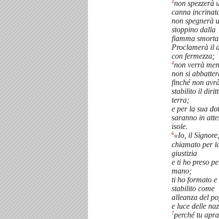
3
non spezzerà 
canna incrinat
non spegnerà 
stoppino dalla
fiamma smorta
Proclamerà il d
con fermezza;
4
non verrà men
non si abbatter
finché non avr
stabilito il dirit
terra;
e per la sua do
saranno in atte
isole.
6
«Io, il Signore,
chiamato per l
giustizia
e ti ho preso pe
mano;
ti ho formato e
stabilito come
alleanza del p
e luce delle naz
7
perché tu apra