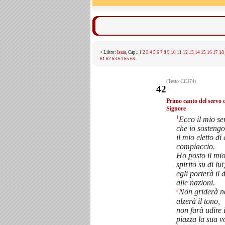
> Libro:
Isaia
, Cap.:
1
2
3
4
5
6
7
8
9
10
11
12
13
14
15
16
17
18
61
62
63
64
65
66
(Testo CEI74)
42
Primo canto del servo 
Signore
1
Ecco il mio se
che io sostengo
il mio eletto di
compiaccio.
Ho posto il mi
spirito su di lui
egli porterà il d
alle nazioni.
2
Non griderà n
alzerà il tono,
non farà udire 
piazza la sua v