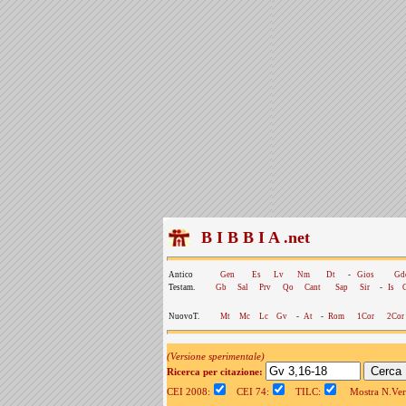
B I B B I A .net
Antico
Gen
Es
Lv
Nm
Dt
-
Gios
Gd
Testam.
Gb
Sal
Prv
Qo
Cant
Sap
Sir
-
Is
NuovoT.
Mt
Mc
Lc
Gv
-
At
-
Rom
1Cor
2Cor
(Versione sperimentale)
Ricerca per citazione:
CEI 2008:
CEI 74:
TILC:
Mostra N.Vers