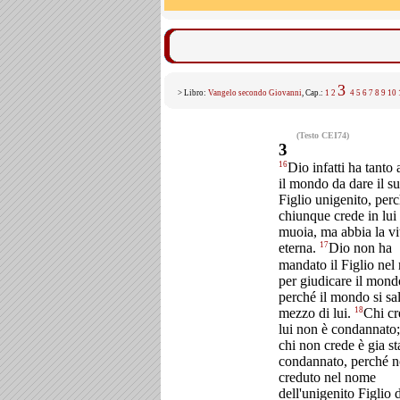
3
> Libro:
Vangelo secondo Giovanni
, Cap.:
1
2
4
5
6
7
8
9
10
(Testo CEI74)
3
16
Dio infatti ha tanto
il mondo da dare il s
Figlio unigenito, per
chiunque crede in lui
muoia, ma abbia la vi
17
eterna.
Dio non ha
mandato il Figlio ne
per giudicare il mon
perché il mondo si sal
18
mezzo di lui.
Chi cr
lui non è condannato
chi non crede è gia st
condannato, perché n
creduto nel nome
dell'unigenito Figlio 