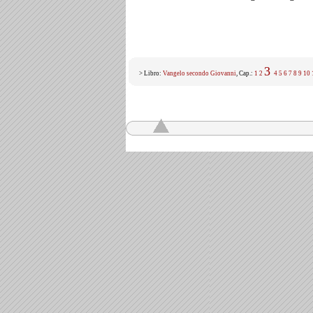
3
> Libro:
Vangelo secondo Giovanni
, Cap.:
1
2
4
5
6
7
8
9
10