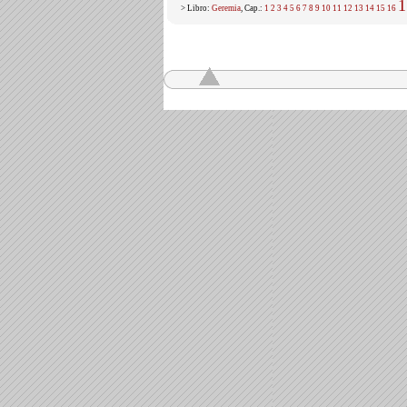
1
> Libro:
Geremia
, Cap.:
1
2
3
4
5
6
7
8
9
10
11
12
13
14
15
16