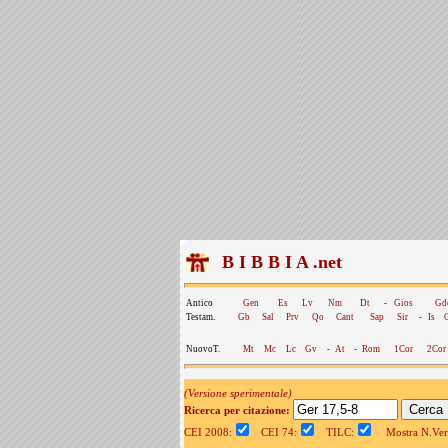
B I B B I A .net
Antico
Gen
Es
Lv
Nm
Dt
-
Gios
Gd
Testam.
Gb
Sal
Prv
Qo
Cant
Sap
Sir
-
Is
NuovoT.
Mt
Mc
Lc
Gv
-
At
-
Rom
1Cor
2Cor
(Versione sperimentale)
Ricerca per citazione:
CEI 2008:
CEI 74:
TILC:
Mostra N.Vers