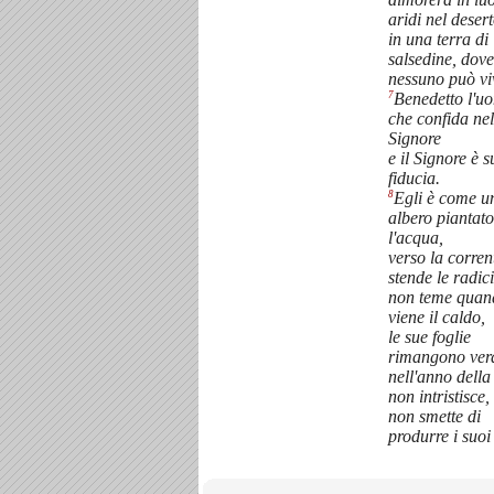
aridi nel desert
in una terra di
salsedine, dove
nessuno può vi
7
Benedetto l'u
che confida nel
Signore
e il Signore è s
fiducia.
8
Egli è come u
albero piantat
l'acqua,
verso la corren
stende le radici
non teme quan
viene il caldo,
le sue foglie
rimangono ver
nell'anno della 
non intristisce,
non smette di
produrre i suoi 