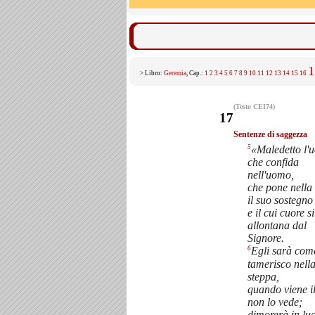
1
> Libro:
Geremia
, Cap.:
1
2
3
4
5
6
7
8
9
10
11
12
13
14
15
16
(Testo CEI74)
17
Sentenze di saggezza
5
«Maledetto l'
che confida
nell'uomo,
che pone nella
il suo sostegno
e il cui cuore si
allontana dal
Signore.
6
Egli sarà com
tamerisco nell
steppa,
quando viene i
non lo vede;
dimorerà in lu