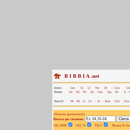
B I B B I A .net
Antico
Gen
Es
Lv
Nm
Dt
-
Gios
Gd
Testam.
Gb
Sal
Prv
Qo
Cant
Sap
Sir
-
Is
NuovoT.
Mt
Mc
Lc
Gv
-
At
-
Rom
1Cor
2Cor
(Versione sperimentale)
Ricerca per citazione:
CEI 2008:
CEI 74:
TILC:
Mostra N.Vers