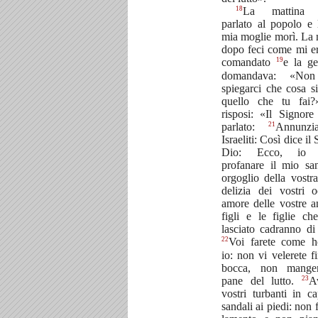
18
La mattina 
parlato al popolo e 
mia moglie morì. La 
dopo feci come mi er
19
comandato
e la g
domandava: «Non
spiegarci che cosa si
quello che tu fai
risposi: «Il Signor
21
parlato:
Annunzi
Israeliti: Così dice il
Dio: Ecco, io f
profanare il mio san
orgoglio della vostra
delizia dei vostri 
amore delle vostre a
figli e le figlie ch
lasciato cadranno di
22
Voi farete come h
io: non vi velerete fi
bocca, non manger
23
pane del lutto.
A
vostri turbanti in c
sandali ai piedi: non f