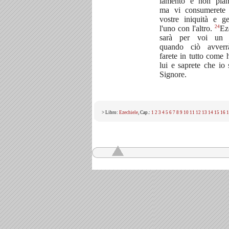
lamento e non pian
ma vi consumerete 
vostre iniquità e g
24
l'uno con l'altro.
Ez
sarà per voi un 
quando ciò avverr
farete in tutto come h
lui e saprete che io 
Signore.
> Libro:
Ezechiele
, Cap.:
1
2
3
4
5
6
7
8
9
10
11
12
13
14
15
16
1