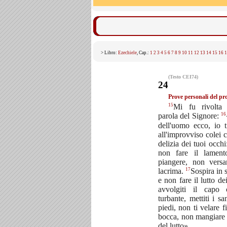
> Libro:
Ezechiele
, Cap.:
1
2
3
4
5
6
7
8
9
10
11
12
13
14
15
16
1
(Testo CEI74)
24
Prove personali del pr
15
Mi fu rivolta 
16
parola del Signore:
dell'uomo ecco, io t
all'improvviso colei c
delizia dei tuoi occhi
non fare il lament
piangere, non vers
17
lacrima.
Sospira in 
e non fare il lutto de
avvolgiti il capo 
turbante, mettiti i sa
piedi, non ti velare f
bocca, non mangiare 
del lutto».