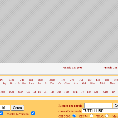
> Bibbia CEI 2008
> Bibbia CEI
Dt
-
Gios
Gdc
Rut
1Sam
2Sam
1Re
2Re
1Cr
2Cr
Esd
Nee
Tob
Sap
Sir
-
Is
Ger
Lam
Bar
Ez
Dan
Os
Gioe
Am
Abd
Gion
Mich
Naum
Rom
1Cor
2Cor
Gal
Ef
Fil
Col
1Ts
2Ts
1Tm
2Tm
Tit
Flm
Ebr
-
Giac
1Pt
Ricerca per parola:
cerca all'interno di
Mostra N.Versetto:
CEI 2008:
CEI 74:
TILC:
Mostr