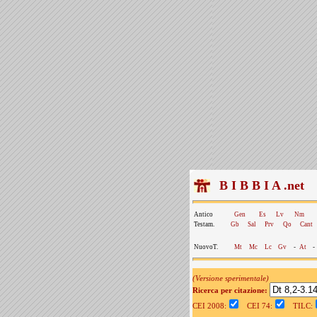
B I B B I A .net
Antico
Gen
Es
Lv
Nm
Testam.
Gb
Sal
Prv
Qo
Cant
NuovoT.
Mt
Mc
Lc
Gv
-
At
-
(Versione sperimentale)
Ricerca per citazione:
CEI 2008:
CEI 74:
TILC: