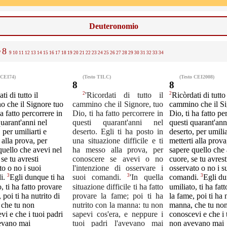
Deuteronomio
8
7
9
10
11
12
13
14
15
16
17
18
19
20
21
22
23
24
25
26
27
28
29
30
31
32
33
34
 CEI74)
(Testo TILC)
(Testo CEI2008)
8
8
2
2
ti di tutto il
'Ricordati di tutto il
Ricòrdati di tutto 
 che il Signore tuo
cammino che il Signore, tuo
cammino che il Si
a fatto percorrere in
Dio, ti ha fatto percorrere in
Dio, ti ha fatto pe
quarant'anni nel
questi quarant'anni nel
questi quarant'ann
 per umiliarti e
deserto. Egli ti ha posto in
deserto, per umilia
 alla prova, per
una situazione difficile e ti
metterti alla prova
quello che avevi nel
ha messo alla prova, per
sapere quello che 
se tu avresti
conoscere se avevi o no
cuore, se tu avrest
to o no i suoi
l'intenzione di osservare i
osservato o no i s
3
3
3
i.
Egli dunque ti ha
suoi comandi.
'In quella
comandi.
Egli du
, ti ha fatto provare
situazione difficile ti ha fatto
umiliato, ti ha fat
 poi ti ha nutrito di
provare la fame; poi ti ha
la fame, poi ti ha 
che tu non
nutrito con la manna: tu non
manna, che tu no
vi e che i tuoi padri
sapevi cos'era, e neppure i
conoscevi e che i 
evano mai
tuoi padri l'avevano mai
non avevano mai