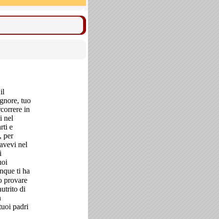
il
gnore, tuo
rcorrere in
i nel
rti e
, per
avevi nel
i
uoi
nque ti ha
to provare
nutrito di
n
tuoi padri