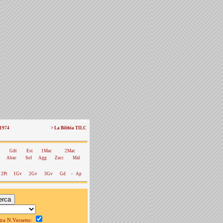
 1974
> La Bibbia TILC
Gdt
Est
1Mac
2Mac
Abac
Sof
Agg
Zacc
Mal
2Pt
1Gv
2Gv
3Gv
Gd
-
Ap
a N.Versetto: