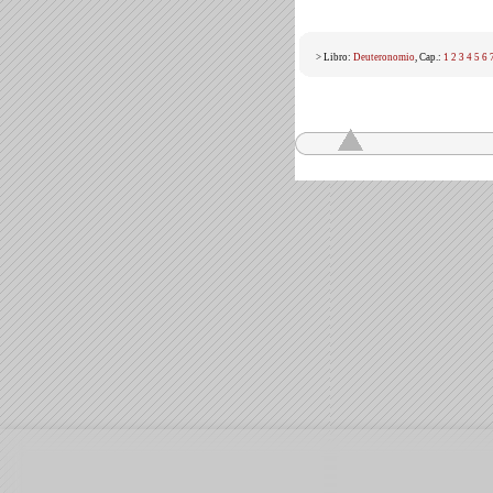
> Libro:
Deuteronomio
, Cap.:
1
2
3
4
5
6