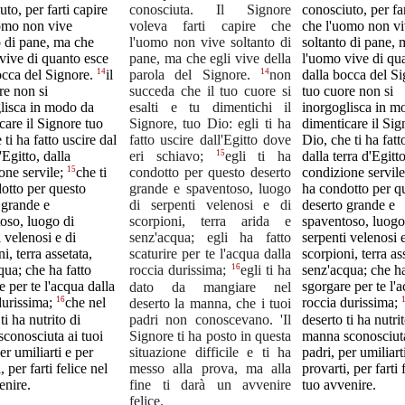
to, per farti capire
conosciuta. Il Signore
conosciuto, per far
omo non vive
voleva farti capire che
che l'uomo non v
o di pane, ma che
l'uomo non vive soltanto di
soltanto di pane, 
vive di quanto esce
pane, ma che egli vive della
l'uomo vive di qu
14
14
occa del Signore.
il
parola del Signore.
non
dalla bocca del S
re non si
succeda che il tuo cuore si
tuo cuore non si
lisca in modo da
esalti e tu dimentichi il
inorgoglisca in m
care il Signore tuo
Signore, tuo Dio: egli ti ha
dimenticare il Sig
ti ha fatto uscire dal
fatto uscire dall'Egitto dove
Dio, che ti ha fatt
Egitto, dalla
15
dalla terra d'Egitto
eri schiavo;
egli ti ha
15
one servile;
che ti
condotto per questo deserto
condizione servil
otto per questo
grande e spaventoso, luogo
ha condotto per q
 grande e
di serpenti velenosi e di
deserto grande e
oso, luogo di
scorpioni, terra arida e
spaventoso, luogo
 velenosi e di
senz'acqua; egli ha fatto
serpenti velenosi e
i, terra assetata,
scaturire per te l'acqua dalla
scorpioni, terra as
qua; che ha fatto
16
senz'acqua; che ha
roccia durissima;
egli ti ha
e per te l'acqua dalla
sgorgare per te l'
dato da mangiare nel
16
durissima;
che nel
deserto la manna, che i tuoi
roccia durissima;
ti ha nutrito di
padri non conoscevano. 'Il
deserto ti ha nutri
conosciuta ai tuoi
Signore ti ha posto in questa
manna sconosciuta
er umiliarti e per
situazione difficile e ti ha
padri, per umiliart
, per farti felice nel
messo alla prova, ma alla
provarti, per farti 
enire.
fine ti darà un avvenire
tuo avvenire.
felice.