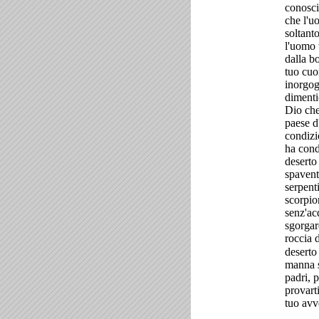
conosciu
che l'u
soltant
l'uomo 
dalla b
tuo cuo
inorgog
dimenti
Dio che 
paese d'
condizi
ha cond
deserto
spavent
serpenti
scorpion
senz'ac
sgorgar
roccia 
deserto 
manna s
padri, p
provarti
tuo avv