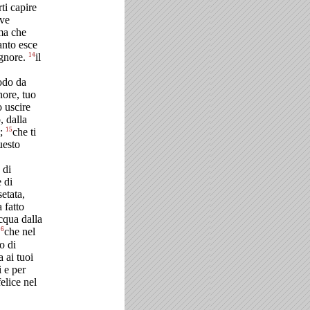
ti capire
ive
ma che
anto esce
14
ignore.
il
odo da
nore, tuo
o uscire
, dalla
15
e;
che ti
uesto
 di
 di
setata,
 fatto
acqua dalla
16
che nel
to di
 ai tuoi
i e per
felice nel