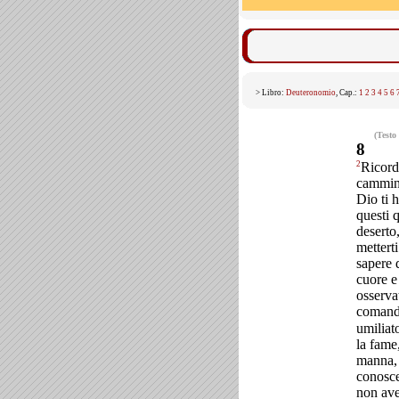
> Libro:
Deuteronomio
, Cap.:
1
2
3
4
5
6
(Testo
8
2
Ricorda
cammino
Dio ti h
questi 
deserto,
metterti
sapere 
cuore e 
osserva
comand
umiliato
la fame,
manna, 
conosce
non av