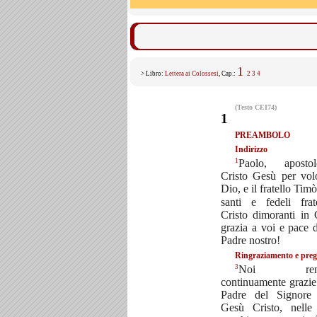
1
> Libro:
Lettera ai Colossesi
, Cap.:
2
3
4
(Testo CEI74)
1
PREAMBOLO
Indirizzo
1
Paolo, apost
Cristo Gesù per vol
Dio, e il fratello Tim
santi e fedeli frat
Cristo dimoranti in 
grazia a voi e pace 
Padre nostro!
Ringraziamento e preg
3
Noi rend
continuamente grazie
Padre del Signore 
Gesù Cristo, nelle