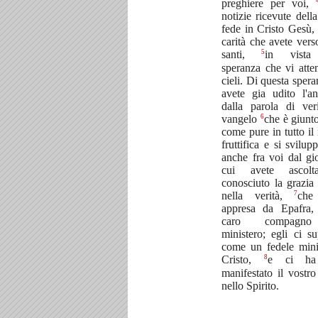
preghiere per voi,
notizie ricevute della
fede in Cristo Gesù, 
carità che avete verso
5
santi,
in vista
speranza che vi atte
cieli. Di questa spera
avete gia udito l'a
dalla parola di ver
6
vangelo
che è giunto
come pure in tutto i
fruttifica e si svilup
anche fra voi dal gi
cui avete ascol
conosciuto la grazia
7
nella verità,
che
appresa da Epafra,
caro compagn
ministero; egli ci su
come un fedele mini
8
Cristo,
e ci ha
manifestato il vostr
nello Spirito.