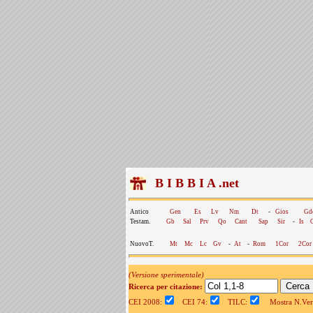
B I B B I A .net
Antico
Gen
Es
Lv
Nm
Dt
-
Gios
Gd
Testam.
Gb
Sal
Prv
Qo
Cant
Sap
Sir
-
Is
NuovoT.
Mt
Mc
Lc
Gv
-
At
-
Rom
1Cor
2Cor
(Versione sperimentale)
Ricerca per citazione:
CEI 2008:
CEI 74:
TILC:
Mostra N.Vers