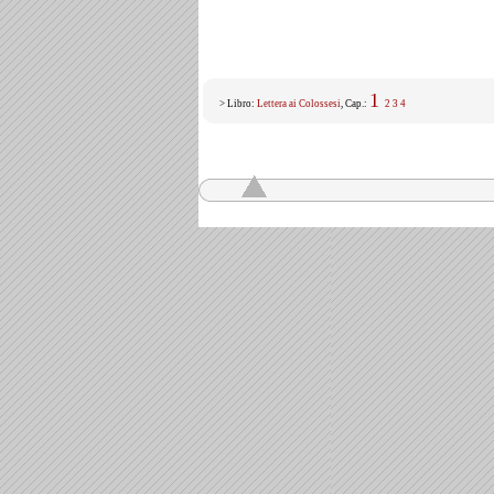
1
> Libro:
Lettera ai Colossesi
, Cap.:
2
3
4