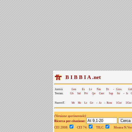
B I B B I A .net
Antico
Gen
Es
Lv
Nm
Dt
-
Gios
Gd
Testam.
Gb
Sal
Prv
Qo
Cant
Sap
Sir
-
Is
NuovoT.
Mt
Mc
Lc
Gv
-
At
-
Rom
1Cor
2Cor
(Versione sperimentale)
Ricerca per citazione:
CEI 2008:
CEI 74:
TILC:
Mostra N.Vers