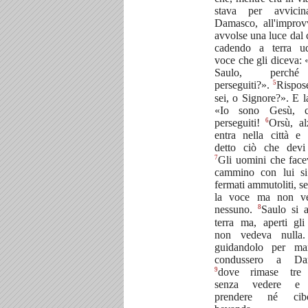
stava per avvicin
Damasco, all'improv
avvolse una luce dal 
cadendo a terra u
voce che gli diceva: 
Saulo, perch
5
perseguiti?».
Rispos
sei, o Signore?». E l
«Io sono Gesù, 
6
perseguiti!
Orsù, al
entra nella città e 
detto ciò che devi
7
Gli uomini che face
cammino con lui si
fermati ammutoliti, s
la voce ma non v
8
nessuno.
Saulo si 
terra ma, aperti gli
non vedeva nulla.
guidandolo per ma
condussero a Da
9
dove rimase tre 
senza vedere e 
prendere né ci