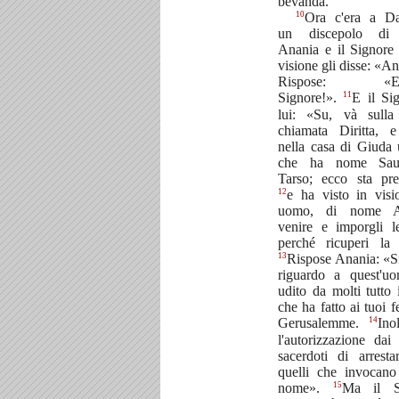
bevanda.
10
Ora c'era a D
un discepolo di
Anania e il Signore
visione gli disse: «An
Rispose: «Ec
11
Signore!».
E il Si
lui: «Su, và sulla
chiamata Diritta, 
nella casa di Giuda 
che ha nome Sau
Tarso; ecco sta pr
12
e ha visto in vis
uomo, di nome A
venire e imporgli 
perché ricuperi la 
13
Rispose Anania: «S
riguardo a quest'u
udito da molti tutto 
che ha fatto ai tuoi f
14
Gerusalemme.
Ino
l'autorizzazione da
sacerdoti di arrestar
quelli che invocano
15
nome».
Ma il S