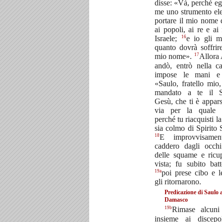
disse: «Và, perché egl
me uno strumento ele
portare il mio nome 
ai popoli, ai re e ai 
16
Israele;
e io gli m
quanto dovrà soffrire
17
mio nome».
Allora
andò, entrò nella ca
impose le mani e 
«Saulo, fratello mio
mandato a te il S
Gesù, che ti è appars
via per la quale v
perché tu riacquisti la
sia colmo di Spirito 
18
E improvvisamen
caddero dagli occh
delle squame e ricu
vista; fu subito batt
19a
poi prese cibo e l
gli ritornarono.
Predicazione di Saulo 
Damasco
19b
Rimase alcuni 
insieme ai discepo