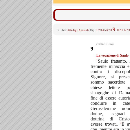
9
> Libro:
Atti degli Apostoli
, Cap.:
1
2
3
4
5
6
7
8
10
11
12
13
(Testo CEI74)
9
La vocazione di Saulo
1
Saulo frattanto,
fremente minaccia e
contro i discepo
Signore, si prese
sommo sacerdote
chiese lettere 
sinagoghe di Dama
fine di essere autori
condurre in cat
Gerusalemme uom
donne, seguaci 
dottrina di Crist
3
avesse trovati.
E a
che, mentre era in vi