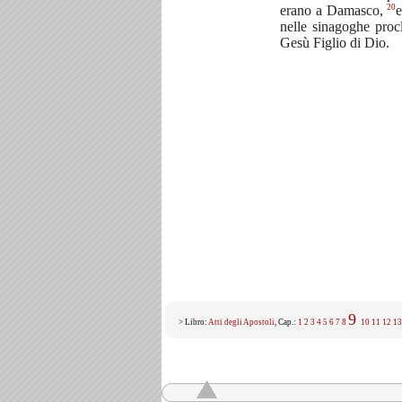
20
erano a Damasco,
e
nelle sinagoghe pro
Gesù Figlio di Dio.
9
> Libro:
Atti degli Apostoli
, Cap.:
1
2
3
4
5
6
7
8
10
11
12
13