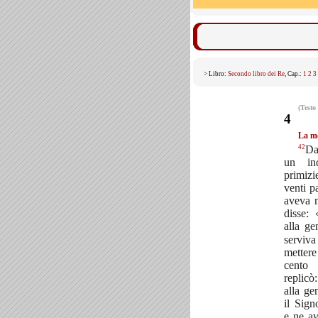
> Libro:
Secondo libro dei Re
, Cap.:
1
2
3
(Testo
4
La mo
42
Da
un ind
primiz
venti p
aveva n
disse:
alla ge
serviv
metter
cento 
replicò
alla ge
il Sig
e ne a