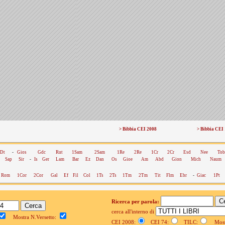
> Bibbia CEI 2008
> Bibbia CEI
Dt
-
Gios
Gdc
Rut
1Sam
2Sam
1Re
2Re
1Cr
2Cr
Esd
Nee
Tob
Sap
Sir
-
Is
Ger
Lam
Bar
Ez
Dan
Os
Gioe
Am
Abd
Gion
Mich
Naum
Rom
1Cor
2Cor
Gal
Ef
Fil
Col
1Ts
2Ts
1Tm
2Tm
Tit
Flm
Ebr
-
Giac
1Pt
Ricerca per parola:
cerca all'interno di
Mostra N.Versetto:
CEI 2008:
CEI 74:
TILC:
Mostr