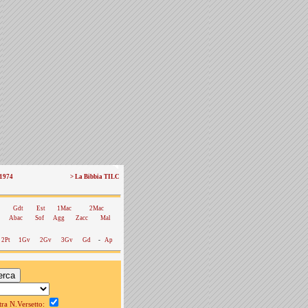
 1974
> La Bibbia TILC
Gdt
Est
1Mac
2Mac
Abac
Sof
Agg
Zacc
Mal
2Pt
1Gv
2Gv
3Gv
Gd
-
Ap
a N.Versetto: