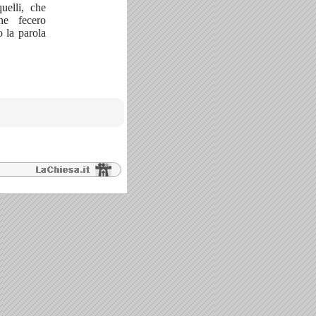
uelli, che
e fecero
 la parola