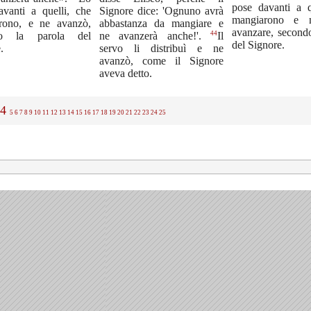
pose davanti a q
Signore dice: 'Ognuno avrà
avanti a quelli, che
mangiarono e n
abbastanza da mangiare e
rono, e ne avanzò,
avanzare, secondo
44
do la parola del
ne avanzerà anche!'.
Il
del Signore.
.
servo li distribuì e ne
avanzò, come il Signore
aveva detto.
4
5
6
7
8
9
10
11
12
13
14
15
16
17
18
19
20
21
22
23
24
25