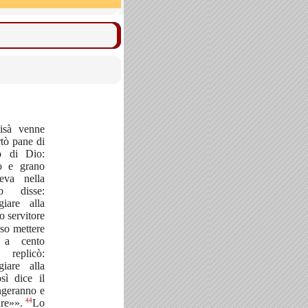
isà venne
tò pane di
mo di Dio:
zo e grano
eva nella
eo disse:
iare alla
o servitore
so mettere
 a cento
 replicò:
iare alla
sì dice il
ngeranno e
44
are»».
Lo