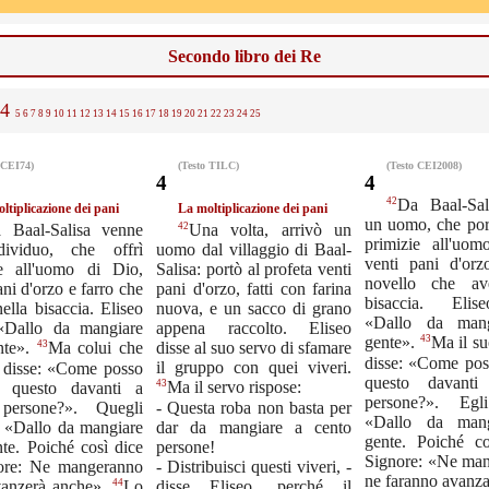
Secondo libro dei Re
4
5
6
7
8
9
10
11
12
13
14
15
16
17
18
19
20
21
22
23
24
25
 CEI74)
(Testo TILC)
(Testo CEI2008)
4
4
42
Da Baal-Sal
ltiplicazione dei pani
La moltiplicazione dei pani
un uomo, che por
42
 Baal-Salisa venne
Una volta, arrivò un
primizie all'uo
ividuo, che offrì
uomo dal villaggio di Baal-
venti pani d'or
ie all'uomo di Dio,
Salisa: portò al profeta venti
novello che av
ani d'orzo e farro che
pani d'orzo, fatti con farina
bisaccia. Elis
ella bisaccia. Eliseo
nuova, e un sacco di grano
«Dallo da mang
 «Dallo da mangiare
appena raccolto. Eliseo
43
gente».
Ma il su
43
disse al suo servo di sfamare
nte».
Ma colui che
disse: «Come pos
il gruppo con quei viveri.
a disse: «Come posso
questo davanti
43
e questo davanti a
Ma il servo rispose:
persone?». Egli
persone?». Quegli
- Questa roba non basta per
«Dallo da mang
: «Dallo da mangiare
dar da mangiare a cento
gente. Poiché co
nte. Poiché così dice
persone!
Signore: «Ne ma
nore: Ne mangeranno
- Distribuisci questi viveri, -
ne faranno avanz
44
disse Eliseo, perché il
vanzerà anche».
Lo