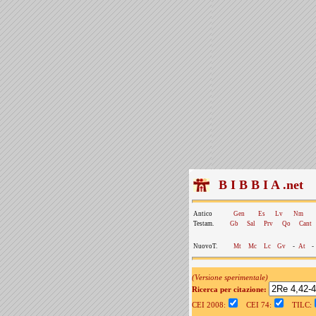
B I B B I A .net
Antico
Gen
Es
Lv
Nm
Testam.
Gb
Sal
Prv
Qo
Cant
NuovoT.
Mt
Mc
Lc
Gv
-
At
-
(Versione sperimentale)
Ricerca per citazione:
CEI 2008:
CEI 74:
TILC: