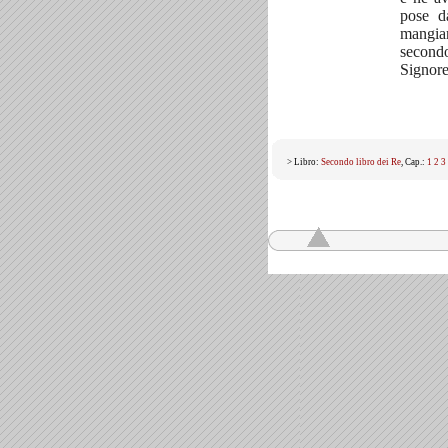
pose d
mangia
secon
Signore
> Libro:
Secondo libro dei Re
, Cap.:
1
2
3