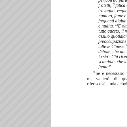
pericoli da parte
27
fratelli;
fatica 
travaglio, vegli
numero, fame e 
frequenti digiun
28
e nudità.
E olt
tutto questo, il 
assillo quotidia
preoccupazione
tutte le Chiese.
debole, che anc
lo sia? Chi rice
scandalo, che i
frema?
30
Se è necessario v
mi vanterò di qu
riferisce alla mia debo