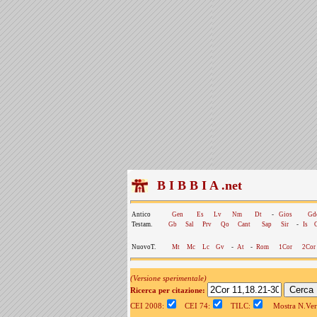
B I B B I A .net
Antico
Gen
Es
Lv
Nm
Dt
-
Gios
Gd
Testam.
Gb
Sal
Prv
Qo
Cant
Sap
Sir
-
Is
NuovoT.
Mt
Mc
Lc
Gv
-
At
-
Rom
1Cor
2Cor
(Versione sperimentale)
Ricerca per citazione:
CEI 2008:
CEI 74:
TILC:
Mostra N.Vers