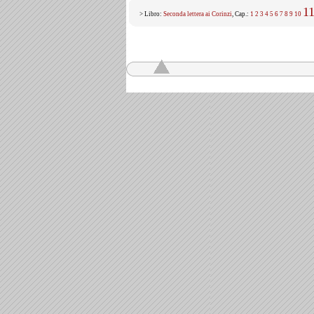
1
> Libro:
Seconda lettera ai Corinzi
, Cap.:
1
2
3
4
5
6
7
8
9
10