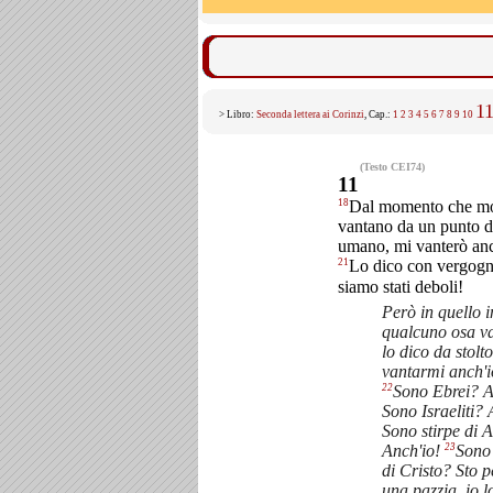
1
> Libro:
Seconda lettera ai Corinzi
, Cap.:
1
2
3
4
5
6
7
8
9
10
(Testo CEI74)
11
18
Dal momento che mol
vantano da un punto di
umano, mi vanterò anc
21
Lo dico con vergog
siamo stati deboli!
Però in quello i
qualcuno osa va
lo dico da stolt
vantarmi anch'i
22
Sono Ebrei? A
Sono Israeliti? 
Sono stirpe di
23
Anch'io!
Sono 
di Cristo? Sto p
una pazzia, io l