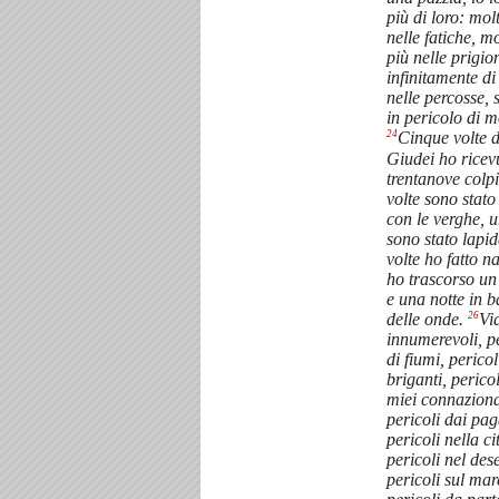
più di loro: mol
nelle fatiche, mo
più nelle prigio
infinitamente di
nelle percosse, 
in pericolo di m
24
Cinque volte d
Giudei ho ricevu
trentanove colp
volte sono stato
con le verghe, u
sono stato lapid
volte ho fatto n
ho trascorso un
e una notte in b
26
delle onde.
Vi
innumerevoli, pe
di fiumi, pericol
briganti, pericol
miei connaziona
pericoli dai pag
pericoli nella ci
pericoli nel des
pericoli sul mar