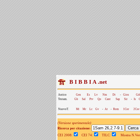
B I B B I A .net
Antico
Gen
Es
Lv
Nm
Dt
-
Gios
Gd
Testam.
Gb
Sal
Prv
Qo
Cant
Sap
Sir
-
Is
NuovoT.
Mt
Mc
Lc
Gv
-
At
-
Rom
1Cor
2Cor
(Versione sperimentale)
Ricerca per citazione:
CEI 2008:
CEI 74:
TILC:
Mostra N.Vers