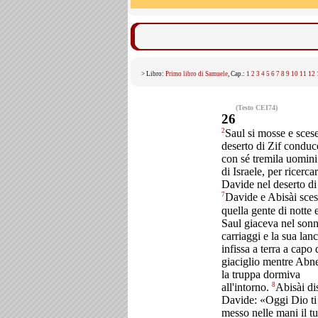
> Libro:
Primo libro di Samuele
, Cap.:
1
2
3
4
5
6
7
8
9
10
11
12
(Testo CEI74)
26
2
Saul si mosse e scese
deserto di Zif condu
con sé tremila uomini 
di Israele, per ricerca
Davide nel deserto di
7
Davide e Abisài sces
quella gente di notte 
Saul giaceva nel sonno
carriaggi e la sua lanc
infissa a terra a capo 
giaciglio mentre Abn
la truppa dormiva
8
all'intorno.
Abisài di
Davide: «Oggi Dio ti
messo nelle mani il t