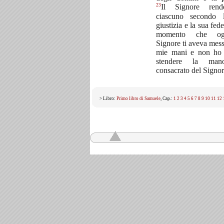
23
Il Signore ren
ciascuno secondo 
giustizia e la sua fede
momento che og
Signore ti aveva mess
mie mani e non ho 
stendere la man
consacrato del Signor
> Libro:
Primo libro di Samuele
, Cap.:
1
2
3
4
5
6
7
8
9
10
11
12