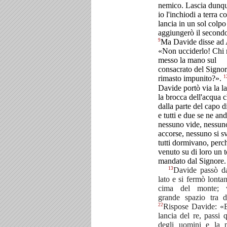
nemico. Lascia dunq
io l'inchiodi a terra c
lancia in un sol colpo
aggiungerò il second
9
Ma Davide disse ad 
«Non ucciderlo! Chi 
messo la mano sul
consacrato del Signor
1
rimasto impunito?».
Davide portò via la la
la brocca dell'acqua c
dalla parte del capo d
e tutti e due se ne an
nessuno vide, nessun
accorse, nessuno si sv
tutti dormivano, perc
venuto su di loro un 
mandato dal Signore.
13
Davide passò dal
lato e si fermò lontan
cima del monte; 
grande spazio tra d
22
Rispose Davide: «
lancia del re, passi 
degli uomini e la 