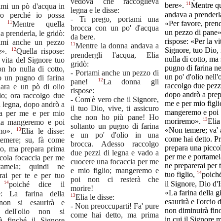
vedova che raccoglieva
11
bere».
Mentre qu
imi un pò d'acqua in
legna e le disse:
andava a prenderla
o perché io possa
- Ti prego, portami una
«Per favore, pren
11
».
Mentre quella
brocca con un po' d'acqua
un pezzo di pane
a prenderla, le gridò:
da bere.
rispose: «Per la vi
imi anche un pezzo
11
Mentre la donna andava a
Signore, tuo Dio,
12
e».
Quella rispose:
prendergli l'acqua, Elia
nulla di cotto, ma
 vita del Signore tuo
gridò:
pugno di farina ne
n ho nulla di cotto,
- Portami anche un pezzo di
un po' d'olio nell'
o un pugno di farina
12
pane!
La donna gli
raccolgo due pezzi
iara e un pò di olio
rispose:
dopo andrò a prep
cio; ora raccolgo due
- Com'è vero che il Signore,
me e per mio figlio
i legna, dopo andrò a
il tuo Dio, vive, ti assicuro
mangeremo e poi
la per me e per mio
che non ho più pane! Ho
13
moriremo».
Elia
: la mangeremo e poi
soltanto un pugno di farina
«Non temere; va' 
13
emo».
Elia le disse:
e un po' d'olio in una
come hai detto. P
emere; su, fà come
brocca. Adesso raccolgo
prepara una picco
to, ma prepara prima
due pezzi di legna e vado a
per me e portamel
cola focaccia per me
cuocere una focaccia per me
ne preparerai per t
tamela; quindi ne
e mio figlio; mangeremo e
14
tuo figlio,
poiché
rai per te e per tuo
poi non ci resterà che
il Signore, Dio d'I
14
,
poiché dice il
morire!
«La farina della g
e: La farina della
13
Elia le disse:
esaurirà e l'orcio d
non si esaurirà e
- Non preoccuparti! Fa' pure
non diminuirà fino
o dell'olio non si
come hai detto, ma prima
in cui il Signore 
rà finché il Signore