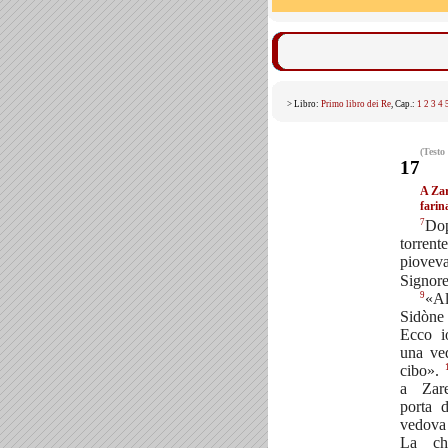
> Libro:
Primo libro dei Re
, Cap.:
1
2
3
4
(Testo
17
A Zar
farina
7
Dop
torrent
piovev
Signore 
9
«Al
Sidòne
Ecco i
una ved
cibo».
a Zare
porta d
vedova 
La ch