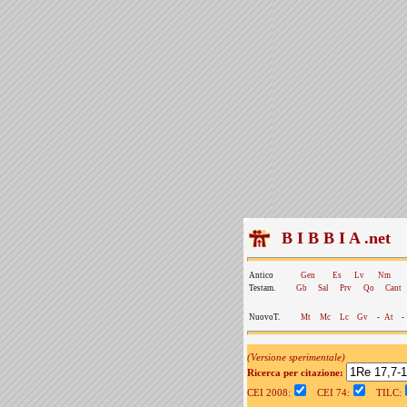
B I B B I A .net
Antico
Gen
Es
Lv
Nm
Testam.
Gb
Sal
Prv
Qo
Cant
NuovoT.
Mt
Mc
Lc
Gv
-
At
-
(Versione sperimentale)
Ricerca per citazione:
CEI 2008:
CEI 74:
TILC: