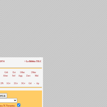
 1974
> La Bibbia TILC
Gdt
Est
1Mac
2Mac
Abac
Sof
Agg
Zacc
Mal
2Pt
1Gv
2Gv
3Gv
Gd
-
Ap
a N.Versetto: