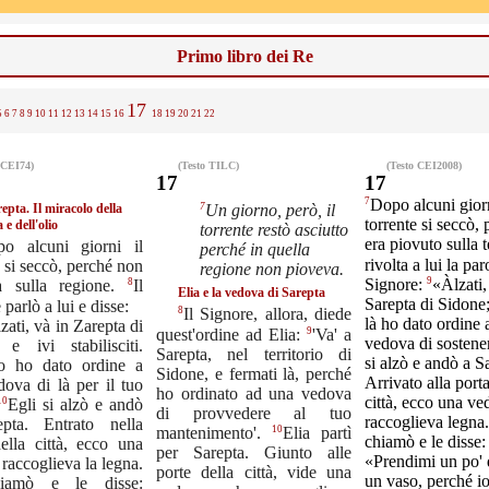
Primo libro dei Re
17
5
6
7
8
9
10
11
12
13
14
15
16
18
19
20
21
22
 CEI74)
(Testo TILC)
(Testo CEI2008)
17
17
7
Dopo alcuni giorn
epta. Il miracolo della
7
Un giorno, però, il
torrente si seccò,
 e dell'olio
torrente restò asciutto
era piovuto sulla t
o alcuni giorni il
perché in quella
rivolta a lui la par
e si seccò, perché non
regione non pioveva.
9
Signore:
«Àlzati,
8
a sulla regione.
Il
Elia e la vedova di Sarepta
Sarepta di Sidone;
parlò a lui e disse:
8
Il Signore, allora, diede
là ho dato ordine 
zati, và in Zarepta di
9
quest'ordine ad Elia:
'Va' a
vedova di sostene
 e ivi stabilisciti.
Sarepta, nel territorio di
si alzò e andò a S
o ho dato ordine a
Sidone, e fermati là, perché
Arrivato alla porta
ova di là per il tuo
ho ordinato ad una vedova
città, ecco una v
10
Egli si alzò e andò
di provvedere al tuo
raccoglieva legna
pta. Entrato nella
10
mantenimento'.
Elia partì
chiamò e le disse:
ella città, ecco una
per Sarepta. Giunto alle
«Prendimi un po' 
raccoglieva la legna.
porte della città, vide una
un vaso, perché i
iamò e le disse: