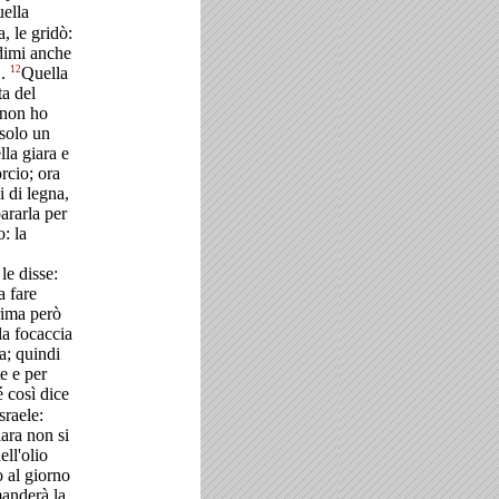
ella
, le gridò:
dimi anche
12
».
Quella
ta del
 non ho
 solo un
lla giara e
orcio; ora
 di legna,
ararla per
: la
 le disse:
a fare
rima però
la focaccia
a; quindi
e e per
 così dice
sraele:
iara non si
ell'olio
 al giorno
manderà la