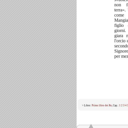
non f
terra».
come 
Mangia
figlio
giorni
giara
l'orcio 
second
Signor
per mez
> Libro:
Primo libro dei Re
, Cap.:
1
2
3
4