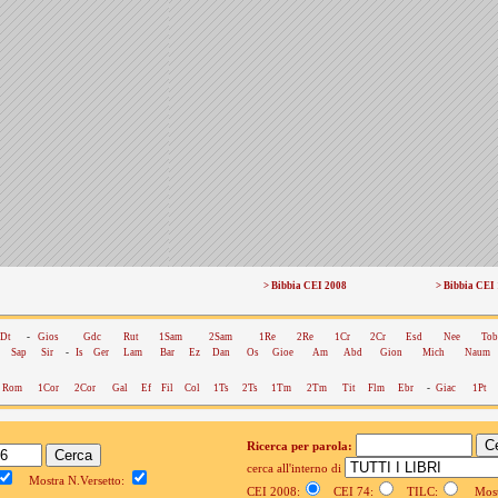
> Bibbia CEI 2008
> Bibbia CEI
Dt
-
Gios
Gdc
Rut
1Sam
2Sam
1Re
2Re
1Cr
2Cr
Esd
Nee
Tob
Sap
Sir
-
Is
Ger
Lam
Bar
Ez
Dan
Os
Gioe
Am
Abd
Gion
Mich
Naum
Rom
1Cor
2Cor
Gal
Ef
Fil
Col
1Ts
2Ts
1Tm
2Tm
Tit
Flm
Ebr
-
Giac
1Pt
Ricerca per parola:
cerca all'interno di
Mostra N.Versetto:
CEI 2008:
CEI 74:
TILC:
Mostr