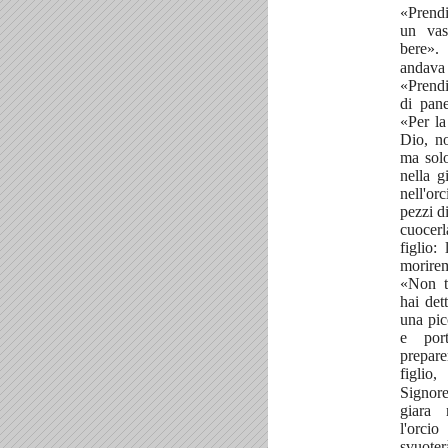
«Prend
un vas
bere
andava 
«Prend
di pan
«Per la
Dio, no
ma sol
nella g
nell'or
pezzi d
cuocer
figlio
morir
«Non t
hai det
una pic
e por
prepare
figlio
Signor
giara 
l'orci
svuote