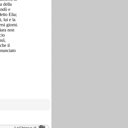
a della
andò e
etto Elia;
 lui e la
ersi giorni.
giara non
cio
nuì,
che il
onunciato