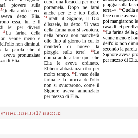
cuoci una focaccia per me e
pioggia sulla facci
arà piovere sulla
portamela. Dopo ne farai
15
terra»».
Quella 
15
Quella andò e fece
anche per te e tuo figlio.
fece come aveva d
aveva detto Elia.
14
Infatti il Signore, il Dio
poi mangiarono lei,
rono essa, lui e il
d'Israele, ha detto: 'Il vaso
casa di lei per div
 di lei per diversi
della farina non si svuoterà,
16
La farina della 
16
.
La farina della
nella brocca non mancherà
venne meno e l'or
 non venne meno e
olio fino al giorno in cui io
dell'olio non dimi
dell'olio non diminuì,
manderò di nuovo la
secondo la parola 
o la parola che il
15
pioggia sulla terra'.
La
Signore aveva pr
e aveva pronunziata
donna andò a fare quel che
per mezzo di Elia.
zo di Elia.
Elia le aveva ordinato.
Ebbero abbastanza cibo per
16
molto tempo.
Il vaso della
farina e la brocca dell'olio
non si svuotarono, come il
Signore aveva annunziato
per mezzo di Elia.
17
5
6
7
8
9
10
11
12
13
14
15
16
18
19
20
21
22