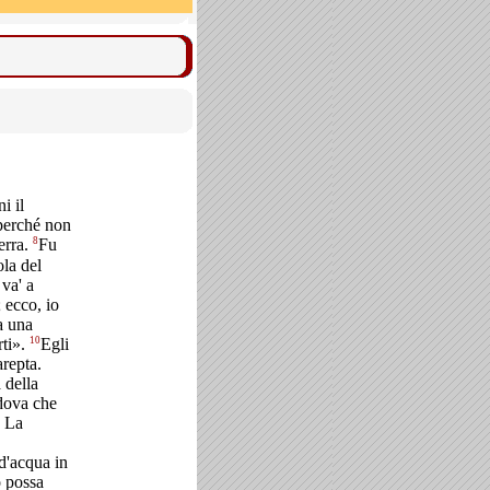
i il
 perché non
8
erra.
Fu
ola del
 va' a
 ecco, io
a una
10
rti».
Egli
arepta.
 della
edova che
. La
d'acqua in
o possa