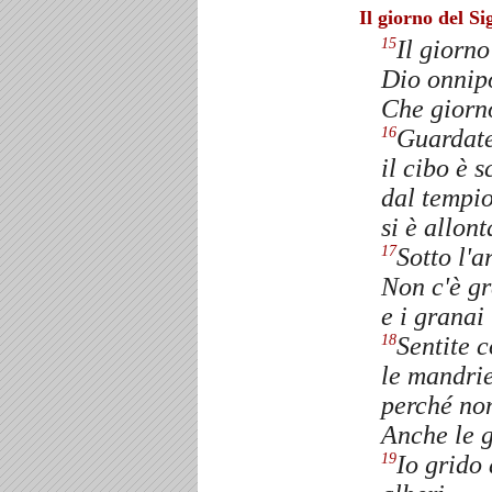
Il giorno del Si
Il giorno
15
Dio onnipo
Che giorno
Guardat
16
il cibo è 
dal tempio
si è allont
Sotto l'a
17
Non c'è gr
e i granai
Sentite 
18
le mandrie
perché non
Anche le g
Io grido 
19