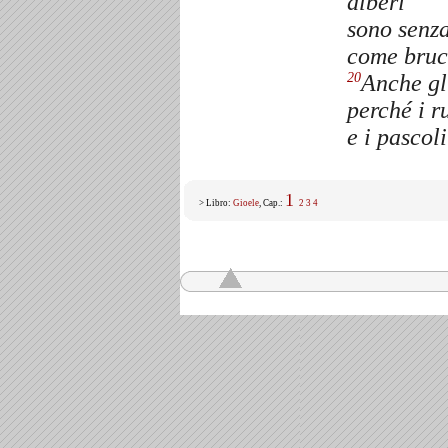
alberi
sono senza
come bruci
Anche gli
20
perché i r
e i pascoli
1
> Libro:
Gioele
, Cap.:
2
3
4