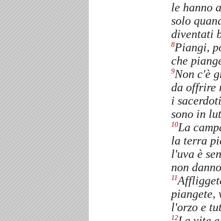
le hanno 
solo quan
diventati 
Piangi, p
8
che piange
Non c'è g
9
da offrire
i sacerdot
sono in lut
La campa
10
la terra p
l'uva è sen
non danno 
Affligget
11
piangete, 
l'orzo e tu
La vite e
12