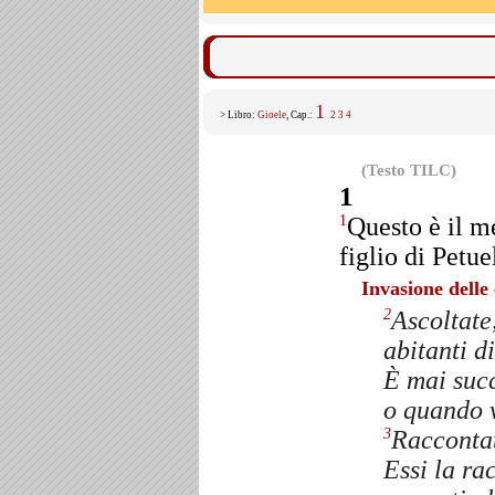
1
> Libro:
Gioele
, Cap.:
2
3
4
(Testo TILC)
1
Questo è il m
1
figlio di Petue
Invasione delle 
Ascoltate
2
abitanti d
È mai succ
o quando v
Raccontate
3
Essi la ra