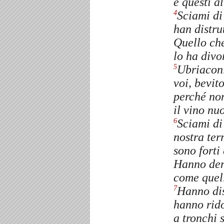
e questi a
Sciami di
4
han distrut
Quello che
lo ha divo
Ubriaconi
5
voi, bevito
perché no
il vino nu
Sciami di
6
nostra ter
sono forti
Hanno dent
come quell
Hanno dis
7
hanno rido
a tronchi 