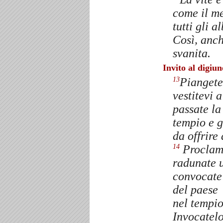
come il me
tutti gli a
Così, anch
svanita.
Invito al digiun
Piangete,
13
vestitevi a
passate la
tempio e g
da offrire
Proclama
14
radunate 
convocate i
del paese
nel tempio
Invocatelo