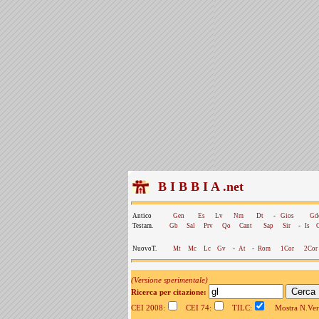
B I B B I A .net
Antico
Gen
Es
Lv
Nm
Dt
-
Gios
Gd
Testam.
Gb
Sal
Prv
Qo
Cant
Sap
Sir
-
Is
NuovoT.
Mt
Mc
Lc
Gv
-
At
-
Rom
1Cor
2Cor
(Versione sperimentale)
Ricerca per citazione:
CEI 2008:
CEI 74:
TILC:
Mostra N.Vers