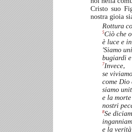
noi nella com
Cristo suo Fi
nostra gioia si
Rottura co
Ciò che o
5
è luce e i
'Siamo uni
bugiardi e
Invece,
7
se viviamo
come Dio è
siamo uniti
e la morte 
nostri pec
Se diciam
8
inganniamo
e la verità