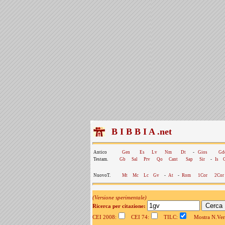
B I B B I A .net
Antico
Gen
Es
Lv
Nm
Dt
-
Gios
Gd
Testam.
Gb
Sal
Prv
Qo
Cant
Sap
Sir
-
Is
NuovoT.
Mt
Mc
Lc
Gv
-
At
-
Rom
1Cor
2Cor
(Versione sperimentale)
Ricerca per citazione:
CEI 2008:
CEI 74:
TILC:
Mostra N.Vers