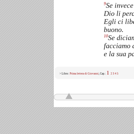
Se invece
9
Dio li per
Egli ci li
buono.
Se dicia
10
facciamo 
e la sua p
1
> Libro:
Prima lettera di Giovanni
, Cap.:
2
3
4
5