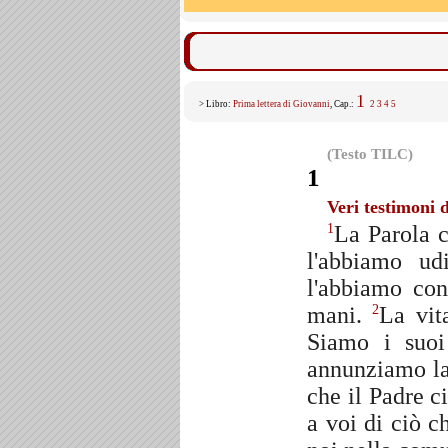
1
> Libro:
Prima lettera di Giovanni
, Cap.:
2
3
4
5
(Testo TILC)
1
Veri testimoni 
La Parola c
1
l'abbiamo ud
l'abbiamo con
mani.
La vit
2
Siamo i suoi
annunziamo la
che il Padre c
a voi di ciò c