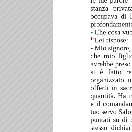
le tue parole'
stanza priva
occupava di 
profondamente 
- Che cosa vu
Lei rispose:
17
- Mio signore,
che mio figl
avrebbe preso 
si è fatto 
organizzato u
offerti in sac
quantità. Ha in
e il comandant
tuo servo Sal
puntati su di 
stesso dichia