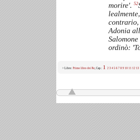
morire'.
52
lealmente,
contrario,
Adonia all
Salomone e
ordinò: 'T
1
> Libro:
Primo libro dei Re
, Cap.:
2
3
4
5
6
7
8
9
10
11
12
13