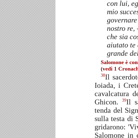
con lui, eg
mio succes
governare
nostro re, 
che sia co
aiutato te
grande del
Salomone è cons
(vedi 1 Cronach
Il sacerdo
38
Ioiada, i Cret
cavalcatura 
Ghicon.
Il 
39
tenda del Sign
sulla testa di
gridarono: 'Vi
Salomone in c