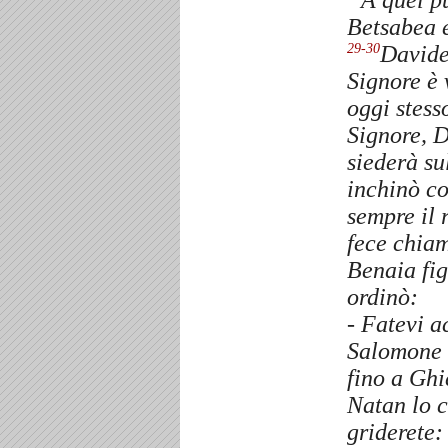
A quel p
Betsabea e
Davide
29-30
Signore è 
oggi stess
Signore, D
siederà su
inchinò co
sempre il 
fece chiam
Benaia fig
ordinò:
- Fatevi a
Salomone 
fino a Gh
Natan lo c
griderete: