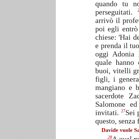
quando tu n
perseguitati.
arrivò il prof
poi egli entrò
chiese: 'Hai d
e prenda il tu
oggi Adonia 
quale hanno o
buoi, vitelli g
figli, i gener
mangiano e b
sacerdote Za
Salomone ed 
invitati.
Sei 
27
questo, senza f
Davide vuole S
28