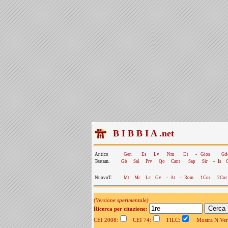
B I B B I A .net
Antico
Gen
Es
Lv
Nm
Dt
-
Gios
Gd
Testam.
Gb
Sal
Prv
Qo
Cant
Sap
Sir
-
Is
NuovoT.
Mt
Mc
Lc
Gv
-
At
-
Rom
1Cor
2Cor
(Versione sperimentale)
Ricerca per citazione:
CEI 2008:
CEI 74:
TILC:
Mostra N.Vers