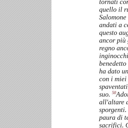
tornati con
quello il 
Salomone 
andati a c
questo au
ancor più 
regno anco
inginocchi
benedetto 
ha dato un
con i miei
spaventati
suo.
Adon
50
all'altare
sporgenti
paura di te
sacrifici.