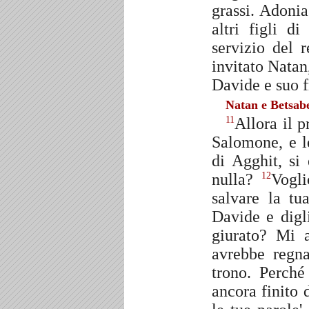
grassi. Adonia 
altri figli d
servizio del 
invitato Natan
Davide e suo f
Natan e Betsab
Allora il 
11
Salomone, e l
di Agghit, si
nulla?
Vogli
12
salvare la t
Davide e digl
giurato? Mi 
avrebbe regna
trono. Perché
ancora finito 