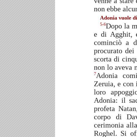
venne a stare d
non ebbe alcun
Adonia vuole di
Dopo la mo
5-6
e di Agghit, 
cominciò a da
procurato dei 
scorta di cin
non lo aveva 
Adonia comi
7
Zeruia, e con 
loro appogg
Adonia: il sa
profeta Natan
corpo di Da
cerimonia alla
Roghel. Si off