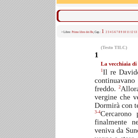
1
> Libro:
Primo libro dei Re
, Cap.:
2
3
4
5
6
7
8
9
10
11
12
13
(Testo TILC)
1
La vecchiaia di
Il re David
1
continuavano 
freddo.
Allor
2
vergine che ve
Dormirà con te 
Cercarono 
3-4
finalmente n
veniva da Sun