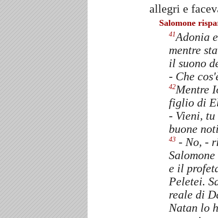
allegri e face
Salomone rispar
Adonia e
41
mentre st
il suono d
- Che cos'
Mentre I
42
figlio di 
- Vieni, t
buone noti
- No, - 
43
Salomone 
e il profet
Peletei. S
reale di 
Natan lo 