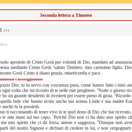
Seconda lettera a Timoteo
1
2
3
4
TILC)
Paolo apostolo di Cristo Gesù per volontà di Dio, mandato ad annunziar
2
messa mediante Cristo Gesù
saluto Timòteo, mio carissimo figlio. Dio
nostro Gesù Cristo ti diano grazia, misericordia e pace.
aziamento e incoraggiamento
razio Dio: io lo servo con coscienza pura, come hanno fatto i miei ant
4
o ogni volta che mi ricordo di te nelle mie preghiere.
Notte e giorno ric
5
e ho un grande desiderio di rivederti per essere pieno di gioia.
Ricordo 
, quella fede che hanno avuto anche tua nonna Lòide e tua madre Eu
e anche tu la possiedi.
sto ti raccomando di tener vivo in te quel dono di Dio che hai ricevuto
7
o le mie mani sul tuo capo.
Perché Dio non ci ha dato uno spirito ch
8
 ma uno spirito che ci dà forza, amore e saggezza.
Dunque non aver
arli del nostro Signore e dichiari di credere in lui, e non vergognart