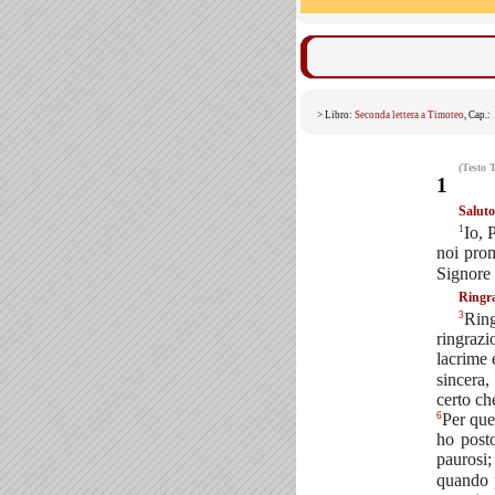
> Libro:
Seconda lettera a Timoteo
, Cap.:
(Testo 
1
Saluto
1
Io, 
noi pro
Signore 
Ringr
3
Ring
ringrazi
lacrime 
sincera
certo ch
6
Per que
ho post
paurosi;
quando p