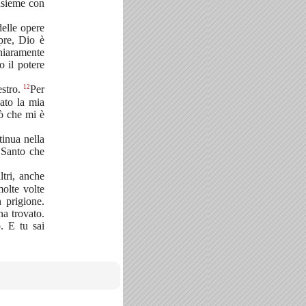
insieme con
delle opere
pre, Dio è
hiaramente
o il potere
12
estro.
Per
ato la mia
iò che mi è
inua nella
o Santo che
tri, anche
molte volte
 prigione.
a trovato.
o. E tu sai