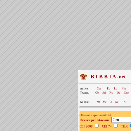
B I B B I A .net
Antico
Gen
Es
Lv
Nm
Testam.
Gb
Sal
Prv
Qo
Cant
NuovoT.
Mt
Mc
Lc
Gv
-
At
-
(Versione sperimentale)
Ricerca per citazione:
CEI 2008:
CEI 74:
TILC: