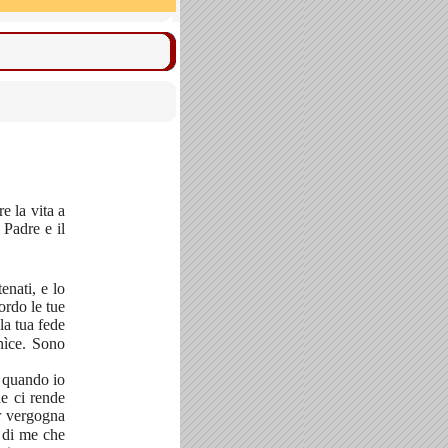
e la vita a
 Padre e il
enati, e lo
ordo le tue
la tua fede
nìce. Sono
, quando io
e ci rende
 vergogna
i di me che