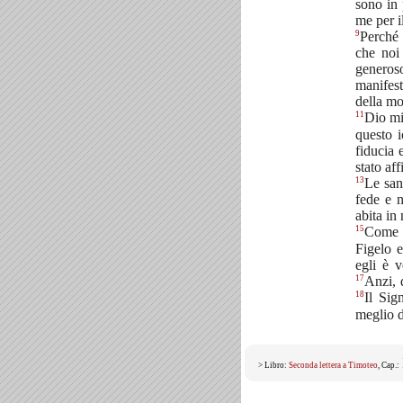
sono in 
me per i
9
Perché 
che noi
generos
manifest
della mo
11
Dio mi
questo i
fiducia 
stato aff
13
Le san
fede e 
abita in 
15
Come t
Figelo 
egli è 
17
Anzi, 
18
Il Sig
meglio d
> Libro:
Seconda lettera a Timoteo
, Cap.: