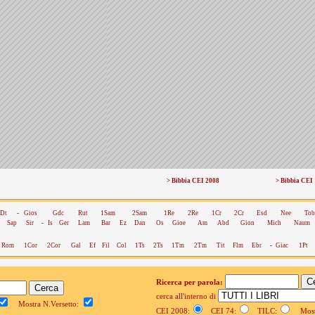
> Bibbia CEI 2008
> Bibbia CEI
Dt
-
Gios
Gdc
Rut
1Sam
2Sam
1Re
2Re
1Cr
2Cr
Esd
Nee
Tob
Sap
Sir
-
Is
Ger
Lam
Bar
Ez
Dan
Os
Gioe
Am
Abd
Gion
Mich
Naum
Rom
1Cor
2Cor
Gal
Ef
Fil
Col
1Ts
2Ts
1Tm
2Tm
Tit
Flm
Ebr
-
Giac
1Pt
Ricerca per parola:
cerca all'interno di
Mostra N.Versetto:
CEI 2008:
CEI 74:
TILC:
Mostr