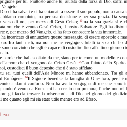
prigione per lui. Piuttosto anche tu, aiutato dalla forza di Dio, soffri 
l Vangelo.
Dio ci ha salvati e ci ha chiamati a essere il suo popolo; non a causa 
 abbiamo compiuto, ma per sua decisione e per sua grazia. Da sem
10
o verso di noi, per mezzo di Gesù Cristo;
ma la sua grazia si è c
ata ora che è venuto Gesù Cristo, il nostro Salvatore. Egli ha distrutt
rte e, per mezzo del Vangelo, ci ha fatto conoscere la vita immortale.
 ha incaricato di annunziare questo messaggio, di essere apostolo e ma
o soffro tanti mali, ma non me ne vergogno. Infatti io so a chi ho d
e sono convinto che egli è capace di custodire fino all'ultimo giorno c
idato.
e parole che hai ascoltato da me, siano per te come un modello e cont
14
nell'amore che ci vengono da Cristo Gesù.
Con l'aiuto dello Spirit
noi, custodisci il buon deposito che ti è stato affidato.
u sai, tutti quelli dell'Asia Minore mi hanno abbandonato. Tra gli al
16
ed Ermògene.
Il Signore benedica la famiglia di Onesiforo, perché 
venuto a darmi conforto. Non ha avuto vergogna di me che sono in
quando è venuto a Roma mi ha cercato con premura, finché non mi h
nore gli faccia trovare la misericordia di Dio nel giorno del giudizi
i me quanto egli mi sia stato utile mentre ero ad Efeso.
1
2
3
4