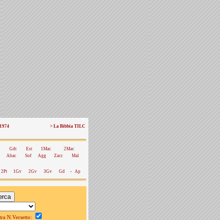
 1974
> La Bibbia TILC
Gdt
Est
1Mac
2Mac
Abac
Sof
Agg
Zacc
Mal
2Pt
1Gv
2Gv
3Gv
Gd
-
Ap
a N.Versetto: