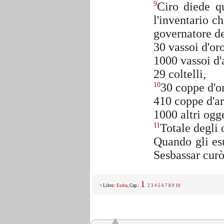
Ciro diede qu
9
l'inventario c
governatore d
30 vassoi d'oro
1000 vassoi d'
29 coltelli,
30 coppe d'o
10
410 coppe d'ar
1000 altri ogge
Totale degli 
11
Quando gli es
Sesbassar curò 
1
> Libro:
Esdra
, Cap.:
2
3
4
5
6
7
8
9
10