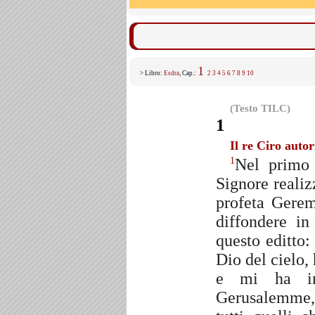
1
> Libro:
Esdra
, Cap.:
2
3
4
5
6
7
8
9
10
(Testo TILC)
1
Il re Ciro autori
Nel primo 
1
Signore reali
profeta Gerem
diffondere in
questo editto
Dio del cielo, 
e mi ha inc
Gerusalemme,