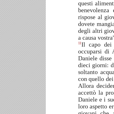
questi alimen
benevolenza 
rispose al gio
dovete mangia
degli altri gio
a causa vostra'
Il capo dei
11
occuparsi di 
Daniele disse
dieci giorni: 
soltanto acqu
con quello dei
Allora decide
accettò la pr
Daniele e i s
loro aspetto er
giovani che 