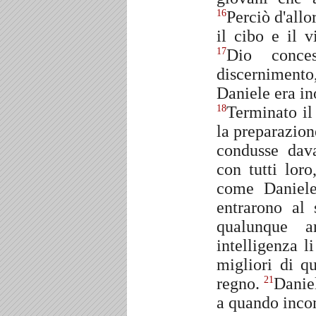
Perciò d'allo
16
il cibo e il v
Dio conce
17
discernimento
Daniele era ino
Terminato il
18
la preparazione
condusse dav
con tutti lor
come Daniele
entrarono al 
qualunque a
intelligenza l
migliori di q
regno.
Danie
21
a quando incom