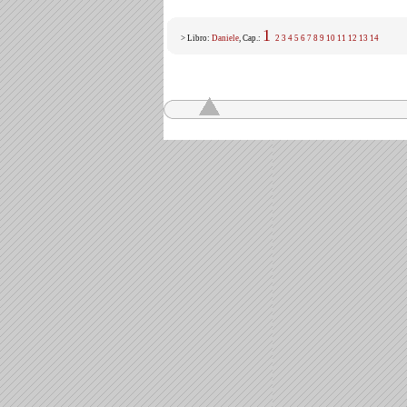
1
> Libro:
Daniele
, Cap.:
2
3
4
5
6
7
8
9
10
11
12
13
14