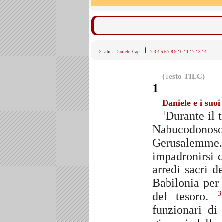
1
> Libro:
Daniele
, Cap.:
2
3
4
5
6
7
8
9
10
11
12
13
14
(Testo TILC)
1
Daniele e i suo
Durante il 
1
Nabucodonosor 
Gerusalemme
impadronirsi d
arredi sacri d
Babilonia per 
del tesoro.
3
funzionari di 