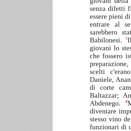
giovani della
senza difetti 
essere pieni d
entrare al s
sarebbero sta
Babilonesi.
I
5
giovani lo ste
che fossero is
preparazione,
scelti c'era
Daniele, Anan
di corte cam
Baltazzar; A
Abdenego.
8
diventare imp
stesso vino de
funzionari di 