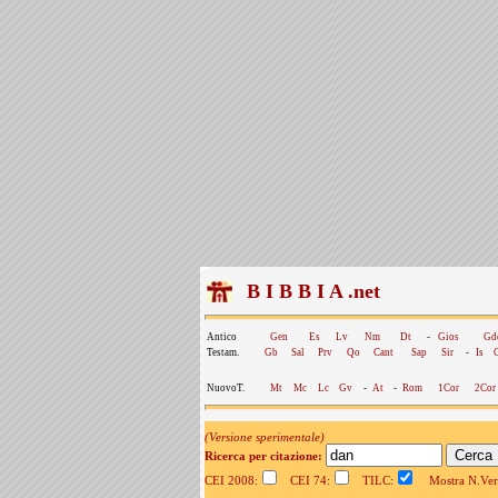
B I B B I A .net
Antico
Gen
Es
Lv
Nm
Dt
-
Gios
Gd
Testam.
Gb
Sal
Prv
Qo
Cant
Sap
Sir
-
Is
NuovoT.
Mt
Mc
Lc
Gv
-
At
-
Rom
1Cor
2Cor
(Versione sperimentale)
Ricerca per citazione:
CEI 2008:
CEI 74:
TILC:
Mostra N.Vers