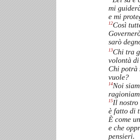
mi guiderà
e mi prote
Così tutt
12
Governerò 
sarò degno
Chi tra 
13
volontà d
Chi potrà 
vuole?
Noi siamo
14
ragioniamo
Il nostro
15
è fatto di
È come un
e che oppr
pensieri.