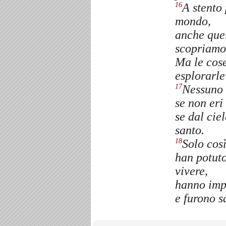
A stento
16
mondo,
anche quel
scopriamo 
Ma le cose
esplorarle
Nessuno 
17
se non eri
se dal cie
santo.
Solo così
18
han potuto
vivere,
hanno impa
e furono s