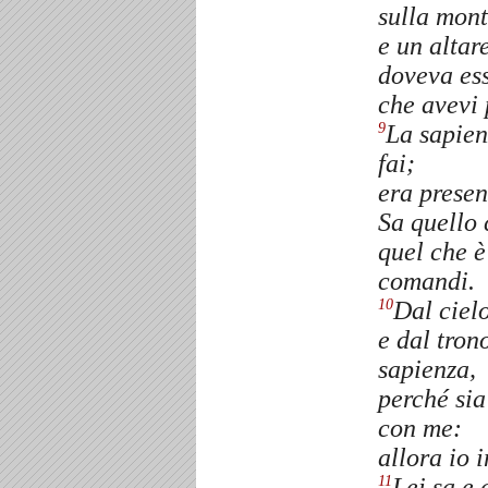
sulla mon
e un altare
doveva es
che avevi 
La sapien
9
fai;
era presen
Sa quello 
quel che è
comandi.
Dal cielo
10
e dal tron
sapienza,
perché sia
con me:
allora io 
Lei sa e 
11