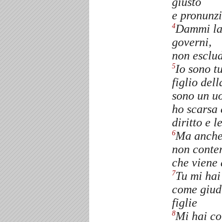
giusto
e pronunzi
Dammi la 
4
governi,
non esclud
Io sono t
5
figlio del
sono un uo
ho scarsa 
diritto e l
Ma anche 
6
non conter
che viene 
Tu mi hai
7
come giudi
figlie
Mi hai co
8