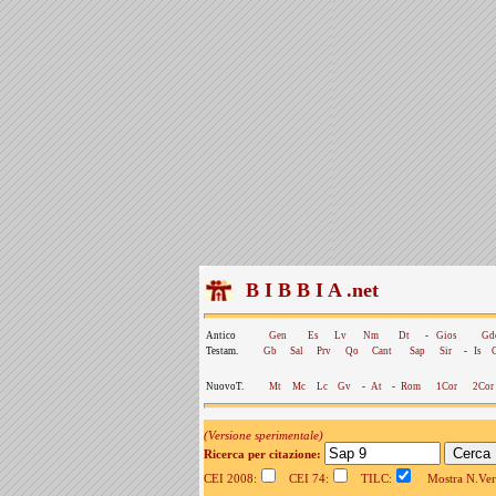
B I B B I A .net
Antico
Gen
Es
Lv
Nm
Dt
-
Gios
Gd
Testam.
Gb
Sal
Prv
Qo
Cant
Sap
Sir
-
Is
NuovoT.
Mt
Mc
Lc
Gv
-
At
-
Rom
1Cor
2Cor
(Versione sperimentale)
Ricerca per citazione:
CEI 2008:
CEI 74:
TILC:
Mostra N.Vers