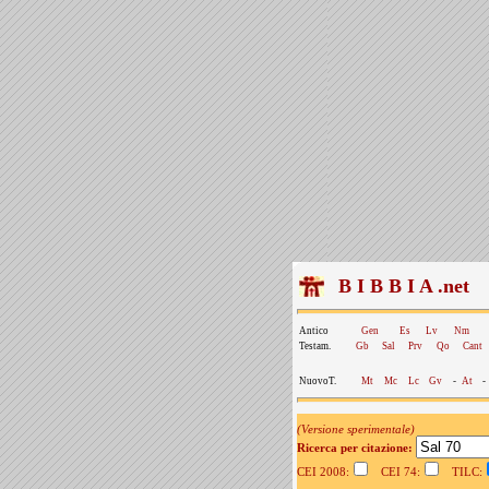
B I B B I A .net
Antico
Gen
Es
Lv
Nm
Testam.
Gb
Sal
Prv
Qo
Cant
NuovoT.
Mt
Mc
Lc
Gv
-
At
-
(Versione sperimentale)
Ricerca per citazione:
CEI 2008:
CEI 74:
TILC: