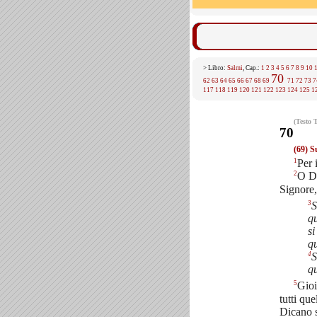
> Libro:
Salmi
, Cap.:
1
2
3
4
5
6
7
8
9
10
70
62
63
64
65
66
67
68
69
71
72
73
7
117
118
119
120
121
122
123
124
125
1
(Testo 
70
(69) S
1
Per 
2
O Di
Signore,
3
S
qu
si
qu
4
S
qu
5
Gioi
tutti que
Dicano s