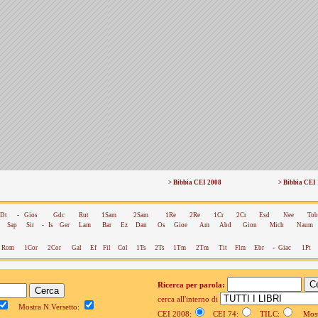
> Bibbia CEI 2008
> Bibbia CEI
Dt
-
Gios
Gdc
Rut
1Sam
2Sam
1Re
2Re
1Cr
2Cr
Esd
Nee
Tob
Sap
Sir
-
Is
Ger
Lam
Bar
Ez
Dan
Os
Gioe
Am
Abd
Gion
Mich
Naum
Rom
1Cor
2Cor
Gal
Ef
Fil
Col
1Ts
2Ts
1Tm
2Tm
Tit
Flm
Ebr
-
Giac
1Pt
Ricerca per parola:
cerca all'interno di
Mostra N.Versetto:
CEI 2008:
CEI 74:
TILC:
Mostr