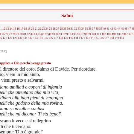
Salmi
11
12
13
14
15
16
17
18
19
20
21
22
23
24
25
26
27
28
29
30
31
32
33
34
35
36
37
38
39
40
41
42
43
44
45
46
47
4
4
75
76
77
78
79
80
81
82
83
84
85
86
87
88
89
90
91
92
93
94
95
96
97
98
99
100
101
102
103
104
105
106
107
1
26
127
128
129
130
131
132
133
134
135
136
137
138
139
140
141
142
143
144
145
146
147
148
149
150
TILC)
upplica a Dio perché venga presto
il direttore del coro. Salmo di Davide. Per ricordare.
o, vieni in mio aiuto,
 vieni presto a salvarmi.
iano umiliati e coperti di infamia
elli che attentano alla mia vita;
 diano alla fuga pieni di vergogna
elli che godono della mia rovina.
iano sconvolti e confusi
elli che mi dicono: 'Ti sta bene!'.
scano invece e si rallegrino
lli che ti cercano.
empre: 'Dio è grande!'