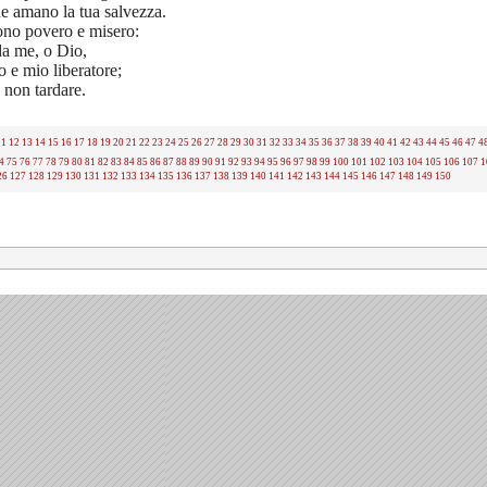
he amano la tua salvezza.
ono povero e misero:
da me, o Dio,
o e mio liberatore;
 non tardare.
11
12
13
14
15
16
17
18
19
20
21
22
23
24
25
26
27
28
29
30
31
32
33
34
35
36
37
38
39
40
41
42
43
44
45
46
47
4
4
75
76
77
78
79
80
81
82
83
84
85
86
87
88
89
90
91
92
93
94
95
96
97
98
99
100
101
102
103
104
105
106
107
1
26
127
128
129
130
131
132
133
134
135
136
137
138
139
140
141
142
143
144
145
146
147
148
149
150