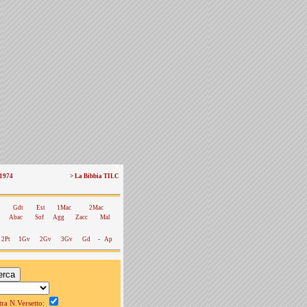
 1974
> La Bibbia TILC
Gdt
Est
1Mac
2Mac
Abac
Sof
Agg
Zacc
Mal
2Pt
1Gv
2Gv
3Gv
Gd
-
Ap
a N.Versetto: