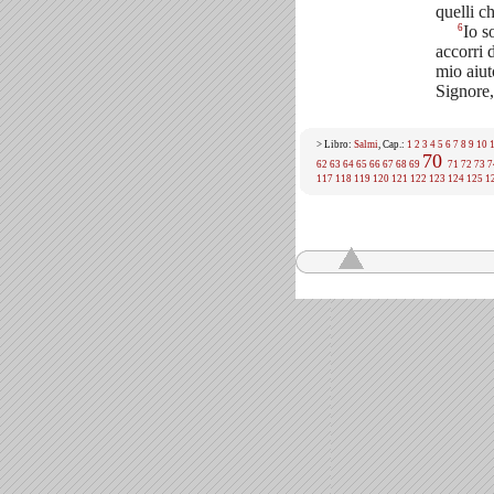
quelli c
6
Io s
accorri 
mio aiut
Signore,
> Libro:
Salmi
, Cap.:
1
2
3
4
5
6
7
8
9
10
70
62
63
64
65
66
67
68
69
71
72
73
7
117
118
119
120
121
122
123
124
125
1