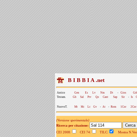
B I B B I A .net
Antico
Gen
Es
Lv
Nm
Dt
-
Gios
Gd
Testam.
Gb
Sal
Prv
Qo
Cant
Sap
Sir
-
Is
NuovoT.
Mt
Mc
Lc
Gv
-
At
-
Rom
1Cor
2Cor
(Versione sperimentale)
Ricerca per citazione:
CEI 2008:
CEI 74:
TILC:
Mostra N.Vers