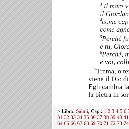
Il mare v
3
il Giordan
come capr
4
come agnel
Perché fu
5
e tu, Gior
Perché, m
6
e voi, col
Trema, o ter
7
viene il Dio d
Egli cambia la
la pietra in so
> Libro:
Salmi
, Cap.:
1
2
3
4
5
6
31
32
33
34
35
36
37
38
39
40
41
64
65
66
67
68
69
70
71
72
73
74