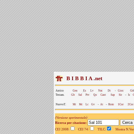
B I B B I A .net
Antico
Gen
Es
Lv
Nm
Dt
-
Gios
Gd
Testam.
Gb
Sal
Prv
Qo
Cant
Sap
Sir
-
Is
NuovoT.
Mt
Mc
Lc
Gv
-
At
-
Rom
1Cor
2Cor
(Versione sperimentale)
Ricerca per citazione:
CEI 2008:
CEI 74:
TILC:
Mostra N.Vers