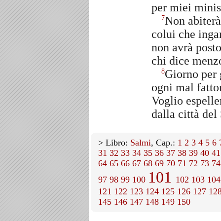
per miei minist
Non abiterà
7
colui che inga
non avrà posto
chi dice menz
Giorno per 
8
ogni mal fatto
Voglio espeller
dalla città del
> Libro:
Salmi
, Cap.:
1
2
3
4
5
6
31
32
33
34
35
36
37
38
39
40
41
64
65
66
67
68
69
70
71
72
73
74
101
97
98
99
100
102
103
104
121
122
123
124
125
126
127
12
145
146
147
148
149
150