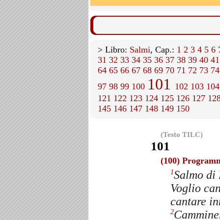
> Libro:
Salmi
, Cap.:
1
2
3
4
5
6
31
32
33
34
35
36
37
38
39
40
41
64
65
66
67
68
69
70
71
72
73
74
101
97
98
99
100
102
103
104
121
122
123
124
125
126
127
12
145
146
147
148
149
150
(Testo TILC)
101
(100) Programm
Salmo di 
1
Voglio can
cantare in
Camminerò
2