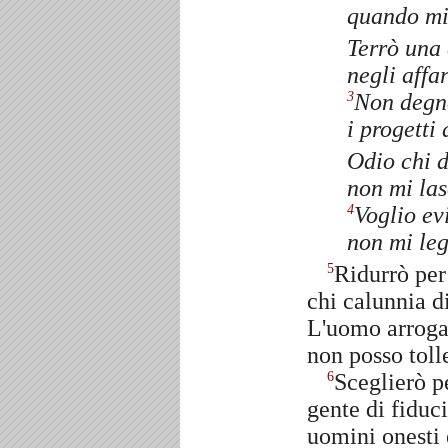
quando mi
Terrò una 
negli affar
Non degn
3
i progetti
Odio chi d
non mi la
Voglio evi
4
non mi leg
Ridurrò per
5
chi calunnia d
L'uomo arroga
non posso toll
Sceglierò p
6
gente di fiduci
uomini onesti 