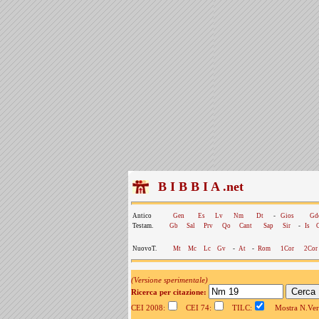
B I B B I A .net
Antico
Gen
Es
Lv
Nm
Dt
-
Gios
Gd
Testam.
Gb
Sal
Prv
Qo
Cant
Sap
Sir
-
Is
NuovoT.
Mt
Mc
Lc
Gv
-
At
-
Rom
1Cor
2Cor
(Versione sperimentale)
Ricerca per citazione:
CEI 2008:
CEI 74:
TILC:
Mostra N.Vers