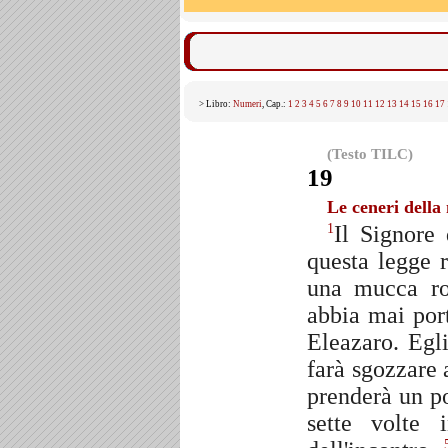
> Libro:
Numeri
, Cap.:
1
2
3
4
5
6
7
8
9
10
11
12
13
14
15
16
17
(Testo TILC)
19
Le ceneri della
Il Signore
1
questa legge r
una mucca ro
abbia mai por
Eleazaro. Egl
farà sgozzare 
prenderà un po
sette volte 