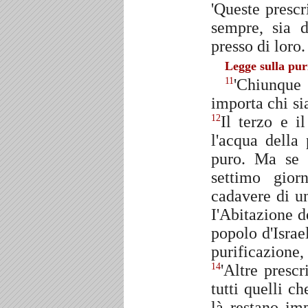
'Queste prescr
sempre, sia da
presso di loro.
Legge sulla pur
'Chiunque
11
importa chi si
Il terzo e i
12
l'acqua della
puro. Ma se t
settimo gior
cadavere di un
I'Abitazione d
popolo d'Israe
purificazione,
'Altre presc
14
tutti quelli c
là restano im