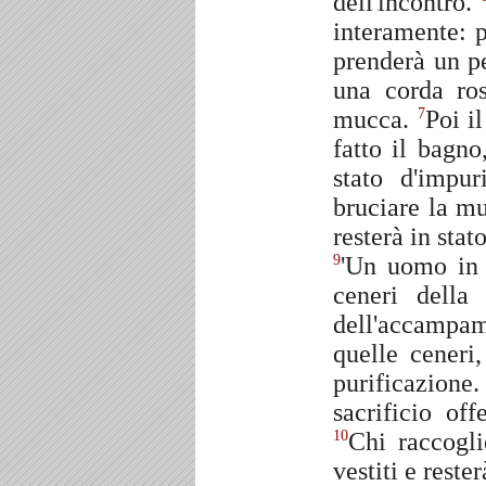
dell'incontro.
interamente: p
prenderà un p
una corda ros
mucca.
Poi i
7
fatto il bagn
stato d'impur
bruciare la mu
resterà in stat
'Un uomo in c
9
ceneri della
dell'accampa
quelle ceneri,
purificazione
sacrificio of
Chi raccogli
10
vestiti e reste