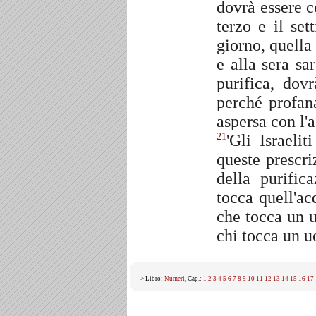
dovrà essere c
terzo e il se
giorno, quella 
e alla sera sa
purifica, dov
perché profan
aspersa con l'
'Gli Israeli
21
queste prescri
della purific
tocca quell'ac
che tocca un u
chi tocca un u
> Libro:
Numeri
, Cap.:
1
2
3
4
5
6
7
8
9
10
11
12
13
14
15
16
17