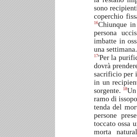
sono recipient
coperchio fis
Chiunque in
16
persona ucci
imbatte in os
una settimana.
'Per la purif
17
dovrà prendere
sacrificio per
in un recipie
sorgente.
Un 
18
ramo di issopo
tenda del mort
persone pres
toccato ossa 
morta natur