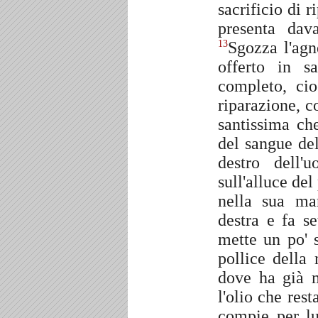
sacrificio di r
presenta dav
Sgozza l'agn
13
offerto in s
completo, cio
riparazione, c
santissima ch
del sangue del
destro dell'
sull'alluce del
nella sua ma
destra e fa s
mette un po' s
pollice della 
dove ha già m
l'olio che res
compie per lu