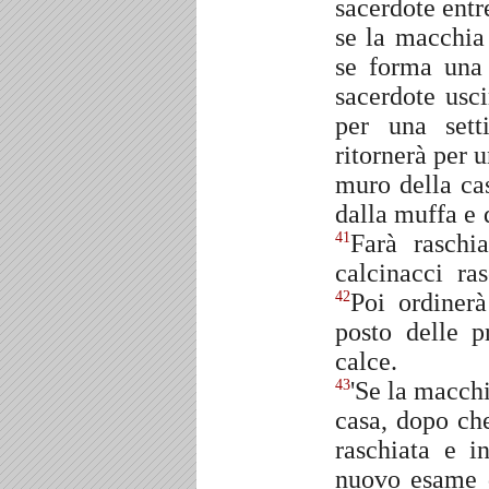
sacerdote entr
se la macchia 
se forma una 
sacerdote usci
per una set
ritornerà per 
muro della ca
dalla muffa e d
Farà raschia
41
calcinacci ra
Poi ordinerà
42
posto delle p
calce.
'Se la macch
43
casa, dopo che
raschiata e i
nuovo esame d