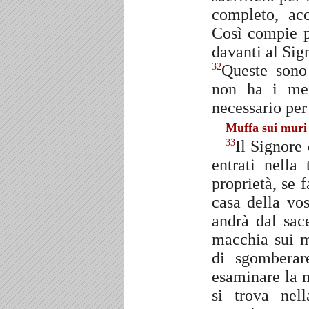
completo, acc
Così compie pe
davanti al Sign
Queste sono 
32
non ha i mez
necessario per
Muffa sui muri
Il Signore
33
entrati nella
proprietà, se
casa della vo
andrà dal sac
macchia sui m
di sgomberar
esaminare la 
si trova nel