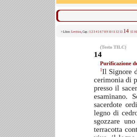
14
> Libro:
Levitico
, Cap.:
1
2
3
4
5
6
7
8
9
10
11
12
13
15
16
(Testo TILC)
14
Purificazione d
Il Signore 
1
cerimonia di p
presso il sace
esaminano. S
sacerdote ord
legno di cedr
sgozzare uno
terracotta con