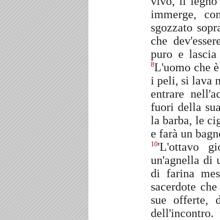
vivo, il legno
immerge, con
sgozzato sopr
che dev'esser
puro e lascia
L'uomo che è s
8
i peli, si lava
entrare nell'
fuori della su
la barba, le cig
e farà un bagno
'L'ottavo g
10
un'agnella di 
di farina mes
sacerdote che
sue offerte, 
dell'incontro.