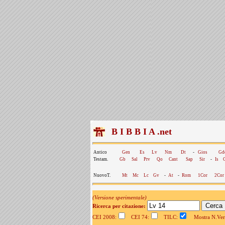
B I B B I A .net
Antico
Gen
Es
Lv
Nm
Dt
-
Gios
Gd
Testam.
Gb
Sal
Prv
Qo
Cant
Sap
Sir
-
Is
NuovoT.
Mt
Mc
Lc
Gv
-
At
-
Rom
1Cor
2Cor
(Versione sperimentale)
Ricerca per citazione:
CEI 2008:
CEI 74:
TILC:
Mostra N.Vers