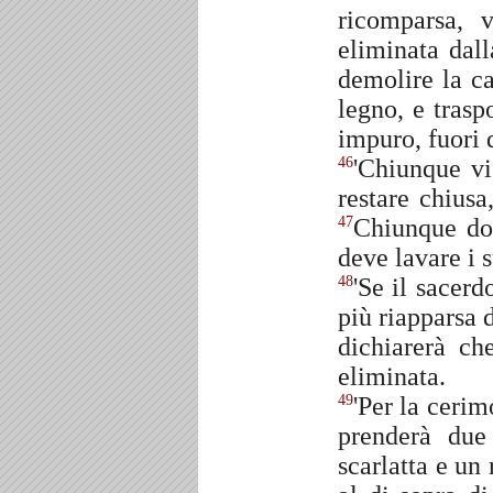
ricomparsa, 
eliminata dal
demolire la ca
legno, e trasp
impuro, fuori d
'Chiunque vi
46
restare chiusa
Chiunque do
47
deve lavare i s
'Se il sacer
48
più riapparsa 
dichiarerà ch
eliminata.
'Per la cerim
49
prenderà due
scarlatta e un