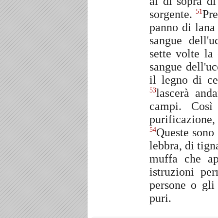
al di sopra d
sorgente.
Pre
51
panno di lana 
sangue dell'u
sette volte la
sangue dell'uc
il legno di ce
lascerà anda
53
campi. Così
purificazione, 
Queste sono l
54
lebbra, di tign
muffa che ap
istruzioni pe
persone o gli
puri.