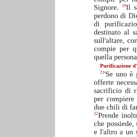
Signore.
Il 
19
perdono di Dio
di purificaz
destinato al 
sull'altare, co
compie per qu
quella persona
Purificazione d
'Se uno è 
21
offerte necess
sacrificio di 
per compiere i
due chili di f
Prende inolt
22
che possiede, 
e l'altro a un