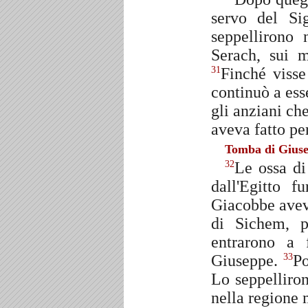
servo del Si
seppellirono 
Serach, sui 
Finché visse
31
continuò a ess
gli anziani ch
aveva fatto per
Tomba di Giuse
Le ossa di
32
dall'Egitto 
Giacobbe aveva
di Sichem, p
entrarono a f
Giuseppe.
Po
33
Lo seppelliron
nella regione 