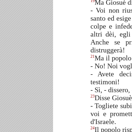
Ma Giosuè di
19
- Voi non riu
santo ed esige
colpe e infed
altri dèi, egl
Anche se pr
distruggerà!
Ma il popolo
21
- No! Noi vogl
- Avete deci
testimoni!
- Sì, - dissero
Disse Giosuè
23
- Togliete sub
voi e promett
d'Israele.
Il popolo ris
24