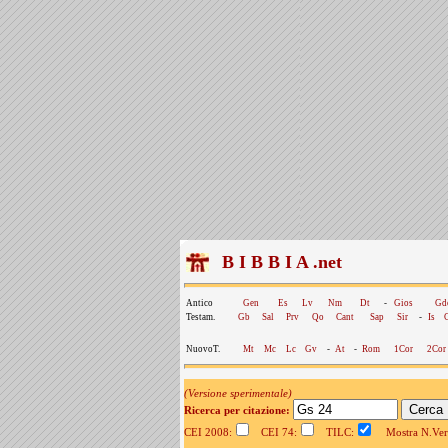
B I B B I A .net
Antico
Gen
Es
Lv
Nm
Dt
-
Gios
Gd
Testam.
Gb
Sal
Prv
Qo
Cant
Sap
Sir
-
Is
NuovoT.
Mt
Mc
Lc
Gv
-
At
-
Rom
1Cor
2Cor
(Versione sperimentale)
Ricerca per citazione:
CEI 2008:
CEI 74:
TILC:
Mostra N.Vers