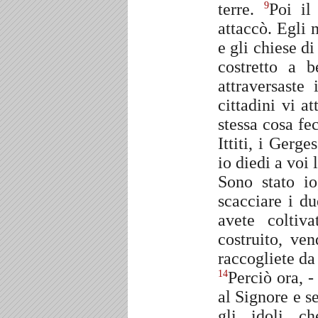
terre.
Poi il
9
attaccò. Egli 
e gli chiese d
costretto a 
attraversaste
cittadini vi a
stessa cosa fec
Ittiti, i Gerg
io diedi a voi 
Sono stato io
scacciare i d
avete coltiv
costruito, ve
raccogliete da 
Perciò ora, 
14
al Signore e s
gli idoli c