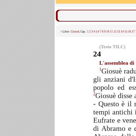
> Libro:
Giosuè
, Cap.:
1
2
3
4
5
6
7
8
9
10
11
12
13
14
15
16
17
(Testo TILC)
24
L'assemblea di
Giosuè radu
1
gli anziani d'I
popolo ed ess
Giosuè disse a
2
- Questo è il 
tempi antichi 
Eufrate e vene
di Abramo e 