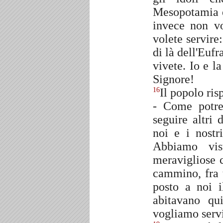
Mesopotamia e 
invece non vo
volete servire
di là dell'Euf
vivete. Io e l
Signore!
Il popolo ris
16
- Come potre
seguire altri 
noi e i nostr
Abbiamo vis
meravigliose c
cammino, fra 
posto a noi i
abitavano qu
vogliamo servir