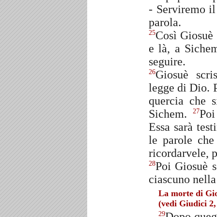
- Serviremo il
parola.
Così Giosuè 
25
e là, a Sichem
seguire.
Giosuè scri
26
legge di Dio. P
quercia che s
Sichem.
Poi
27
Essa sarà test
le parole che
ricordarvele, p
Poi Giosuè s
28
ciascuno nella 
La morte di Gi
(vedi Giudici 2,
Dopo quegli
29