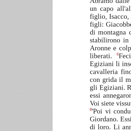
Abramo dalle t
un capo all'a
figlio, Isacco
figli: Giacobb
di montagna di
stabilirono in
Aronne e colpi
liberati.
Feci
6
Egiziani li in
cavalleria fi
con grida il mi
gli Egiziani. 
essi annegaron
Voi siete vissu
'Poi vi condu
8
Giordano. Essi
di loro. Li an