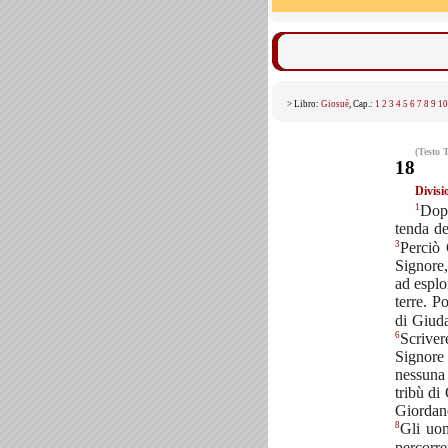
> Libro:
Giosuè
, Cap.:
1
2
3
4
5
6
7
8
9
10
(Testo 
18
Divisio
1
Dopo
tenda de
3
Perciò 
Signore,
ad esplo
terre. P
di Giuda
6
Scriver
Signore 
nessuna 
tribù di
Giordano
8
Gli uom
percorre