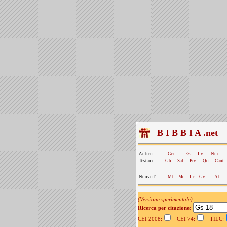
B I B B I A .net
Antico
Gen
Es
Lv
Nm
Testam.
Gb
Sal
Prv
Qo
Cant
NuovoT.
Mt
Mc
Lc
Gv
-
At
-
(Versione sperimentale)
Ricerca per citazione:
CEI 2008:
CEI 74:
TILC: