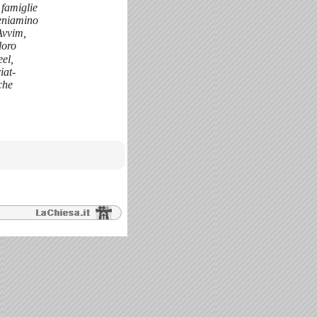
 famiglie
Beniamino
Avvim,
loro
el,
iat-
 che