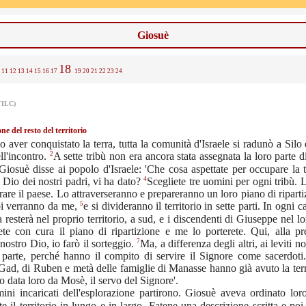
Giosuè
18
11
12
13
14
15
16
17
19
20
21
22
23
24
TILC)
ne del resto del territorio
 aver conquistato la terra, tutta la comunità d'Israele si radunò a Silo 
2
ll'incontro.
A sette tribù non era ancora stata assegnata la loro parte di 
Giosuè disse ai popolo d'Israele: 'Che cosa aspettate per occupare la t
4
 Dio dei nostri padri, vi ha dato?
Scegliete tre uomini per ogni tribù.
rare il paese. Lo attraverseranno e prepareranno un loro piano di riparti
5
oi verranno da me,
e si divideranno il territorio in sette parti. In ogni c
 resterà nel proprio territorio, a sud, e i discendenti di Giuseppe nel lo
ete con cura il piano di ripartizione e me lo porterete. Qui, alla pr
7
nostro Dio, io farò il sorteggio.
Ma, a differenza degli altri, ai leviti n
parte, perché hanno il compito di servire il Signore come sacerdoti. 
 Gad, di Ruben e metà delle famiglie di Manasse hanno già avuto la terr
 data loro da Mosè, il servo del Signore'.
ini incaricati dell'esplorazione partirono. Giosuè aveva ordinato lor
te il territorio in lungo e in largo. Fatene una descrizione scritta e poi