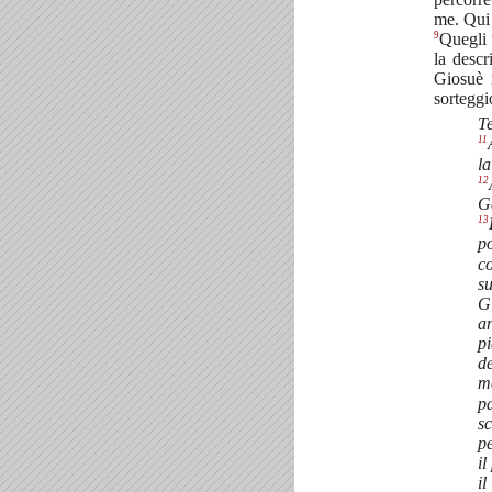
me. Qui 
9
Quegli 
la descr
Giosuè 
sorteggi
Te
11
la
12
Ge
13
po
co
su
Gi
an
pi
de
m
pa
sc
pe
il
il