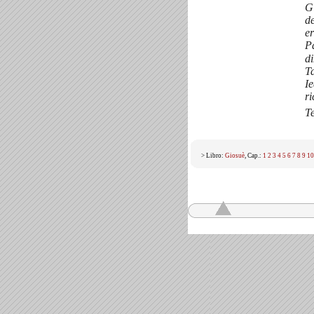
Gi
de
e
P
di
T
Ie
ri
Te
> Libro:
Giosuè
, Cap.:
1
2
3
4
5
6
7
8
9
10