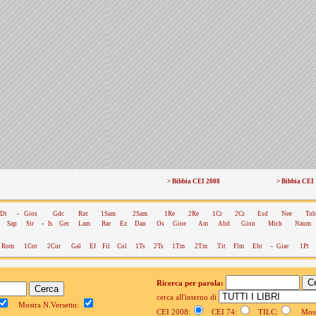
> Bibbia CEI 2008
> Bibbia CEI
Dt
-
Gios
Gdc
Rut
1Sam
2Sam
1Re
2Re
1Cr
2Cr
Esd
Nee
Tob
Sap
Sir
-
Is
Ger
Lam
Bar
Ez
Dan
Os
Gioe
Am
Abd
Gion
Mich
Naum
Rom
1Cor
2Cor
Gal
Ef
Fil
Col
1Ts
2Ts
1Tm
2Tm
Tit
Flm
Ebr
-
Giac
1Pt
Ricerca per parola:
cerca all'interno di
Mostra N.Versetto:
CEI 2008:
CEI 74:
TILC:
Mostr