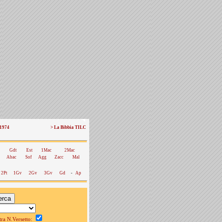
 1974
> La Bibbia TILC
Gdt
Est
1Mac
2Mac
Abac
Sof
Agg
Zacc
Mal
2Pt
1Gv
2Gv
3Gv
Gd
-
Ap
a N.Versetto: