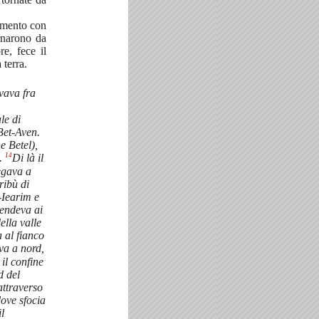
umento con
ornarono da
re, fece il
 terra.
ovava fra
le di
Bet-Aven.
e Betel),
14
e.
Di là il
egava a
ribù di
-Iearim e
endeva ai
ella valle
 al fianco
va a nord,
il confine
d del
attraverso
dove sfocia
il