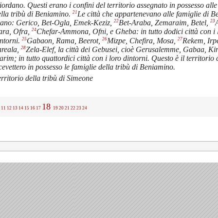
ordano. Questi erano i confini del territorio assegnato in possesso alle
21
lla tribù di Beniamino.
Le città che appartenevano alle famiglie di 
22
23
rano: Gerico, Bet-Ogla, Emek-Keziz,
Bet-Araba, Zemaraim, Betel,
24
ara, Ofra,
Chefar-Ammona, Ofni, e Gheba: in tutto dodici città con i 
25
26
27
ntorni.
Gabaon, Rama, Beerot,
Mizpe, Chefira, Mosa,
Rekem, Irpe
28
areala,
Zela-Elef, la città dei Gebusei, cioè Gerusalemme, Gabaa, Kir
arim; in tutto quattordici città con i loro dintorni. Questo è il territorio
cevettero in possesso le famiglie della tribù di Beniamino.
rritorio della tribù di Simeone
18
11
12
13
14
15
16
17
19
20
21
22
23
24