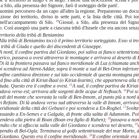
a Silo, alla presenza dei Signore, farò il sorteggio delle parti'.
uomini percorsero da un capo all'altro la regione. Prepararono un doc
izione dei territorio, diviso in sette parti, e la lista delle città. Poi t
10
nell'accampamento di Silo.
Giosuè, a Silo, alla presenza del Signo
o. Così assegnò una parte a ciascuna tribù d'Israele che era ancora senza
rritorio della tribù di Beniamino
Alla tribù di Beniamino toccò il primo territorio sorteggiato. Esso si tr
 tribù di Giuda e quello dei discendenti di Giuseppe.
A nord, il confine partiva dal Giordano, poi saliva ai fianco settentriona
rico, passava a ovest attraverso le montagne e arrivava al deserto di 
Di là la frontiera passava sul fianco meridionale di Luz (chiamata anch
i scendeva ad Aterot-Addar, sopra il monte a sud di Bet-Oron inferior
nfine cambiava direzione e sul lato occidentale di questa montagna pi
d fino alla città di Kiriat-Baal (o Kiriat-Iearim), che apparteneva alla t
15
uda. Questo era il confine a ovest.
A sud, il confine partiva da Kiriat
16
dava verso est; arrivava alle sorgenti delle acque di Neftoach.
Poi sc
edi del monte che sovrasta la valle di Ben-Innom, al punto più a nord d
i Refaim. Di là andava verso sud attraverso la valle di Innom, arrivava
17
eridionale della città dei Gebusei e poi scendeva a En-Roghel.
Svolta
ssando a En-Semes e a Galgala, di fronte alla salita di Adummim. Poi 
18
endeva alla pietra di Boan (Boan era figlio di Ruben);
passava a nor
19
ndio che si affaccia sulla valle del Giordano e scendeva nel deserto,
 pendio di Bet-Ogla. Terminava al golfo settentrionale del mar Morto, 
20
 Giordano. Questo era il confine meridionale.
Il confine orientale era 