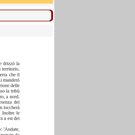
e drizzò la
territorio.
erra che il
 Li manderò
zione delle
aso la tribù
ro, a nord.
esenza dei
on toccherà
Inoltre le
a a est dei
o: 'Andate,
 tornate da