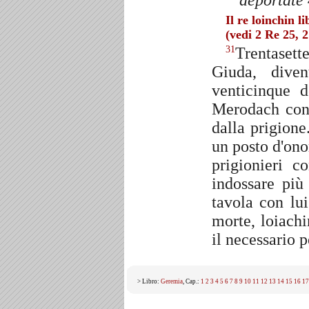
deportate 
Il re loinchin l
(vedi 2 Re 25, 
Trentasette
31
Giuda, dive
venticinque 
Merodach conc
dalla prigione
un posto d'ono
prigionieri c
indossare più
tavola con lui
morte, loiachi
il necessario 
> Libro:
Geremia
, Cap.:
1
2
3
4
5
6
7
8
9
10
11
12
13
14
15
16
17