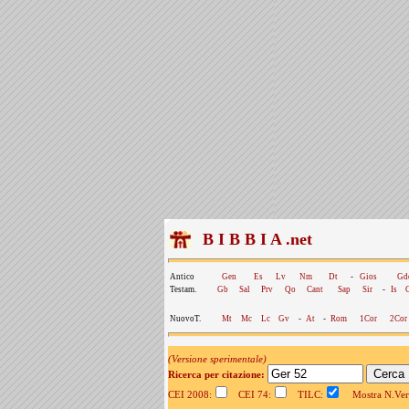
B I B B I A .net
Antico
Gen
Es
Lv
Nm
Dt
-
Gios
Gd
Testam.
Gb
Sal
Prv
Qo
Cant
Sap
Sir
-
Is
NuovoT.
Mt
Mc
Lc
Gv
-
At
-
Rom
1Cor
2Cor
(Versione sperimentale)
Ricerca per citazione:
CEI 2008:
CEI 74:
TILC:
Mostra N.Vers