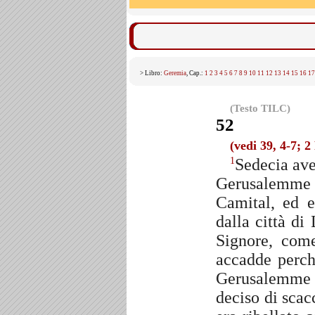
> Libro:
Geremia
, Cap.:
1
2
3
4
5
6
7
8
9
10
11
12
13
14
15
16
17
(Testo TILC)
52
(vedi 39, 4-7; 2
Sedecia av
1
Gerusalemme 
Camital, ed e
dalla città di
Signore, come
accadde perch
Gerusalemme e
deciso di scac