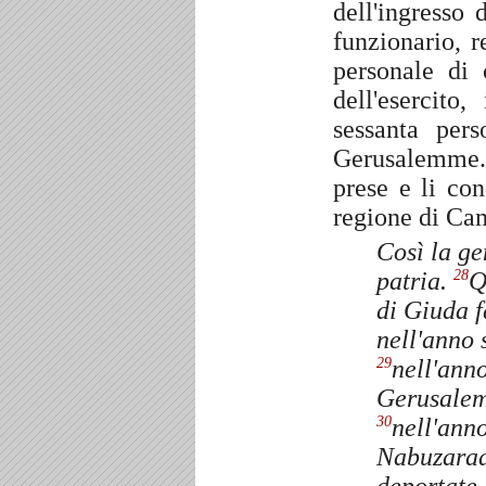
dell'ingresso
funzionario, r
personale di 
dell'esercito,
sessanta per
Gerusalemme
prese e li co
regione di Cama
Così la ge
patria.
Q
28
di Giuda 
nell'anno 
nell'ann
29
Gerusale
nell'anno
30
Nabuzarad