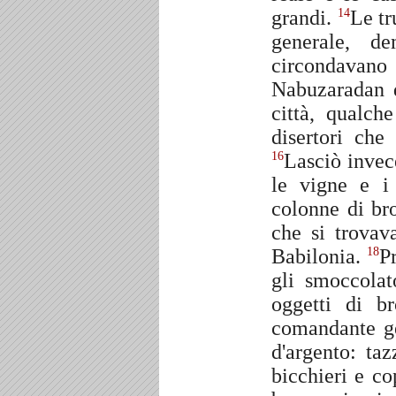
grandi.
Le tr
14
generale, d
circondavan
Nabuzaradan d
città, qualch
disertori che
Lasciò invec
16
le vigne e 
colonne di bro
che si trovav
Babilonia.
P
18
gli smoccolato
oggetti di b
comandante ge
d'argento: taz
bicchieri e c