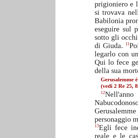
prigioniero e 
si trovava nel
Babilonia pro
eseguire sul p
sotto gli occh
di Giuda.
Po
11
legarlo con u
Qui lo fece ge
della sua mort
Gerusalemme è 
(vedi 2 Re 25, 8
Nell'an
12
Nabucodonos
Gerusalemme
personaggio mo
Egli fece in
13
reale e le ca