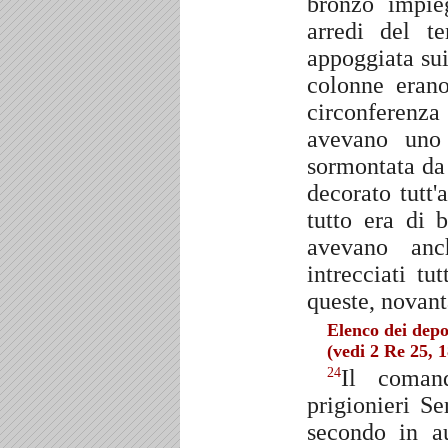
bronzo impie
arredi del t
appoggiata sui
colonne eran
circonferenza 
avevano uno 
sormontata da 
decorato tutt'
tutto era di 
avevano anc
intrecciati tu
queste, novanta
Elenco dei depo
(vedi 2 Re 25, 
Il coman
24
prigionieri S
secondo in au