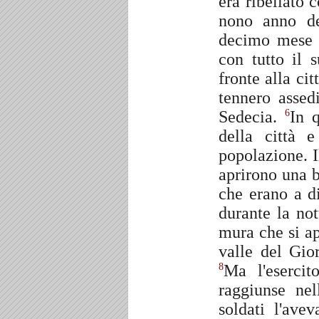
era ribellato
nono anno de
decimo mese 
con tutto il 
fronte alla cit
tennero assed
Sedecia.
In q
6
della città 
popolazione. 
aprirono una b
che erano a d
durante la not
mura che si ap
valle del Gio
Ma l'esercit
8
raggiunse nel
soldati l'av