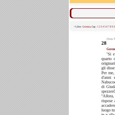
> Libro:
Geremia
, Cap.:
1
2
3
4
5
6
7
8
9
1
(Testo 
28
Geremi
1
Si e
quarto 
originar
gli diss
Per me, 
d'anni 
Nabucodo
di Giud
spezzerò
5
Allora,
rispose
accadere
luogo tu
te e all