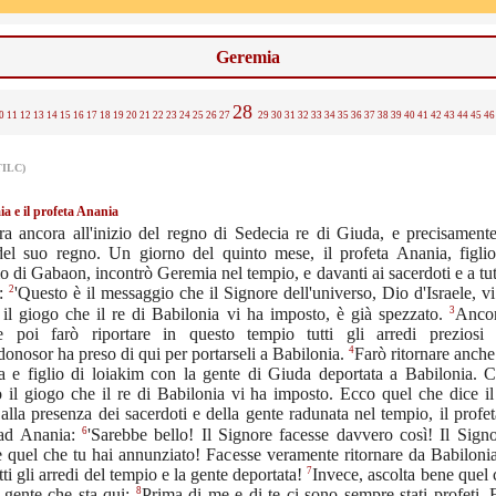
Geremia
28
0
11
12
13
14
15
16
17
18
19
20
21
22
23
24
25
26
27
29
30
31
32
33
34
35
36
37
38
39
40
41
42
43
44
45
46
TILC)
a e il profeta Anania
ra ancora all'inizio del regno di Sedecia re di Giuda, e precisamente
del suo regno. Un giorno del quinto mese, il profeta Anania, figli
io di Gabaon, incontrò Geremia nel tempio, e davanti ai sacerdoti e a tut
2
e:
'Questo è il messaggio che il Signore dell'universo, Dio d'Israele, vi
3
il giogo che il re di Babilonia vi ha imposto, è già spezzato.
Ancor
e poi farò riportare in questo tempio tutti gli arredi preziosi
4
nosor ha preso di qui per portarseli a Babilonia.
Farò ritornare anche
a e figlio di loiakim con la gente di Giuda deportata a Babilonia. C
 il giogo che il re di Babilonia vi ha imposto. Ecco quel che dice il
 alla presenza dei sacerdoti e della gente radunata nel tempio, il prof
6
 ad Anania:
'Sarebbe bello! Il Signore facesse davvero così! Il Sign
 quel che tu hai annunziato! Facesse veramente ritornare da Babilonia
7
tti gli arredi del tempio e la gente deportata!
Invece, ascolta bene quel 
8
a gente che sta qui:
Prima di me e di te ci sono sempre stati profeti.