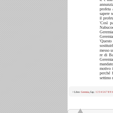
annunzia
profeta 
sapere s
il profe
'Così p
Nabucodo
Geremia
Geremia
'Questo
sostitui
messo un
re di Ba
Geremia
mandato.
motivo i
perché h
settimo 
> Libro:
Geremia
, Cap.:
1
2
3
4
5
6
7
8
9
1