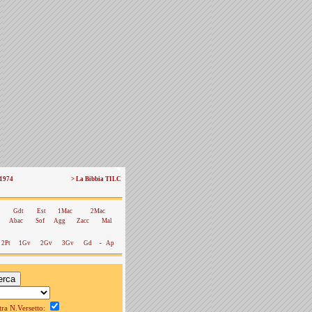
 1974
> La Bibbia TILC
Gdt
Est
1Mac
2Mac
Abac
Sof
Agg
Zacc
Mal
2Pt
1Gv
2Gv
3Gv
Gd
-
Ap
a N.Versetto: