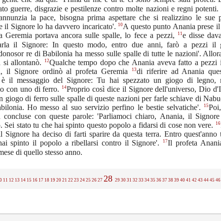
to guerre, disgrazie e pestilenze contro molte nazioni e regni potenti.
annunzia la pace, bisogna prima aspettare che si realizzino le sue p
10
e il Signore lo ha davvero incaricato'.
A questo punto Anania prese il
11
ta Geremia portava ancora sulle spalle, lo fece a pezzi,
e disse davan
arla il Signore: In questo modo, entro due anni, farò a pezzi il
nosor re di Babilonia ha messo sulle spalle di tutte le nazioni'. Allora
12
 si allontanò.
Qualche tempo dopo che Anania aveva fatto a pezzi i
13
, il Signore ordinò al profeta Geremia
di riferire ad Anania ques
 è il messaggio del Signore: Tu hai spezzato un giogo di legno,
14
rlo con uno di ferro.
Proprio così dice il Signore dell'universo, Dio d'
 giogo di ferro sulle spalle di queste nazioni per farle schiave di Na
15
bilonia. Ho messo al suo servizio perfino le bestie selvatiche'.
Poi,
 concluse con queste parole: 'Parliamoci chiaro, Anania, il Signore
16
 Sei stato tu che hai spinto questo popolo a fidarsi di cose non vere.
l Signore ha deciso di farti sparire da questa terra. Entro quest'anno 
17
ai spinto il popolo a ribellarsi contro il Signore'.
Il profeta Anani
mese di quello stesso anno.
28
0
11
12
13
14
15
16
17
18
19
20
21
22
23
24
25
26
27
29
30
31
32
33
34
35
36
37
38
39
40
41
42
43
44
45
46