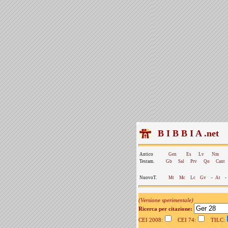
B I B B I A .net
Antico
Gen
Es
Lv
Nm
Testam.
Gb
Sal
Prv
Qo
Cant
NuovoT.
Mt
Mc
Lc
Gv
-
At
-
(Versione sperimentale)
Ricerca per citazione:
CEI 2008:
CEI 74:
TILC: