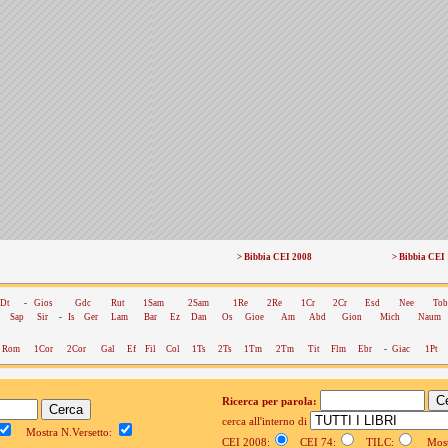
> Bibbia CEI 2008
> Bibbia CEI
Dt
-
Gios
Gdc
Rut
1Sam
2Sam
1Re
2Re
1Cr
2Cr
Esd
Nee
Tob
Sap
Sir
-
Is
Ger
Lam
Bar
Ez
Dan
Os
Gioe
Am
Abd
Gion
Mich
Naum
Rom
1Cor
2Cor
Gal
Ef
Fil
Col
1Ts
2Ts
1Tm
2Tm
Tit
Flm
Ebr
-
Giac
1Pt
Ricerca per parola:
cerca all'interno di
Mostra N.Versetto:
CEI 2008:
CEI 74:
TILC:
Mostr