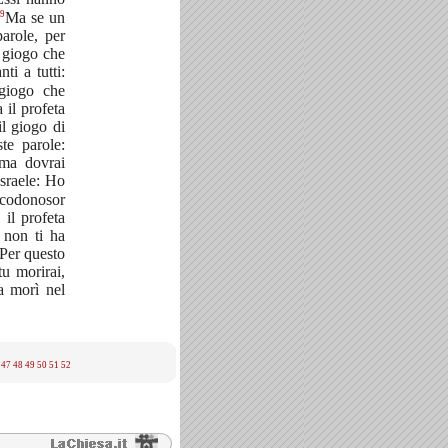
9
Ma se un
arole, per
 giogo che
ti a tutti:
 giogo che
 il profeta
l giogo di
te parole:
 ma dovrai
Israele: Ho
bucodonosor
 il profeta
 non ti ha
Per questo
tu morirai,
a morì nel
47
48
49
50
51
52