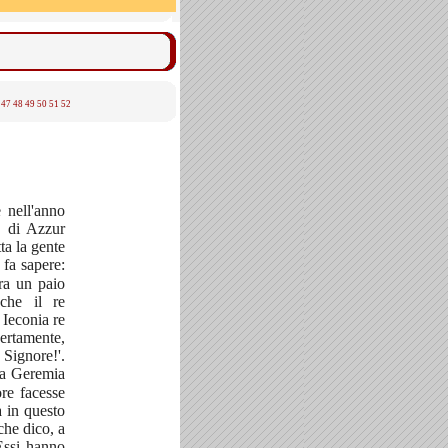
47
48
49
50
51
52
 nell'anno
o di Azzur
ta la gente
 fa sapere:
a un paio
 che il re
 Ieconia re
ertamente,
 Signore!'.
eta Geremia
ore facesse
 in questo
che dico, a
 Essi hanno