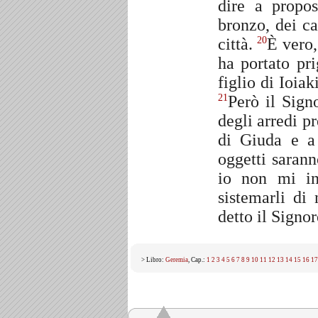
dire a propos
bronzo, dei car
città.
È vero,
20
ha portato pr
figlio di Ioia
Però il Signo
21
degli arredi p
di Giuda e a
oggetti sarann
io non mi int
sistemarli di
detto il Signor
> Libro:
Geremia
, Cap.:
1
2
3
4
5
6
7
8
9
10
11
12
13
14
15
16
17