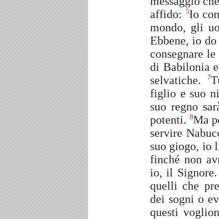
messaggio che i
affido:
Io con
5
mondo, gli uo
Ebbene, io do 
consegnare le
di Babilonia e
selvatiche.
T
7
figlio e suo n
suo regno sar
potenti.
Ma pe
8
servire Nabuc
suo giogo, io l
finché non avr
io, il Signore
quelli che pr
dei sogni o ev
questi voglio