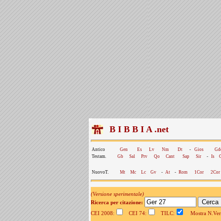
B I B B I A .net
Antico
Gen
Es
Lv
Nm
Dt
-
Gios
Gd
Testam.
Gb
Sal
Prv
Qo
Cant
Sap
Sir
-
Is
NuovoT.
Mt
Mc
Lc
Gv
-
At
-
Rom
1Cor
2Cor
(Versione sperimentale)
Ricerca per citazione:
CEI 2008:
CEI 74:
TILC:
Mostra N.Vers