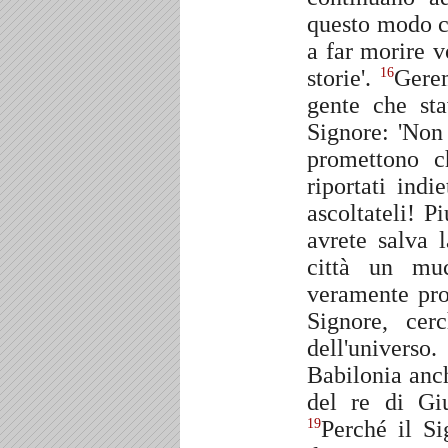
questo modo co
a far morire v
storie'.
Gerem
16
gente che sta
Signore: 'Non 
promettono c
riportati ind
ascoltateli! P
avrete salva 
città un mu
veramente pro
Signore, cer
dell'universo
Babilonia anch
del re di Gi
Perché il Si
19