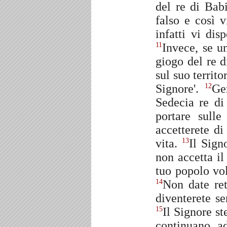
del re di Bab
falso e così v
infatti vi di
Invece, se un
11
giogo del re d
sul suo territo
Signore'.
Ge
12
Sedecia re di
portare sulle
accetterete di
vita.
Il Sign
13
non accetta il
tuo popolo vol
Non date ret
14
diventerete se
Il Signore s
15
continuano a