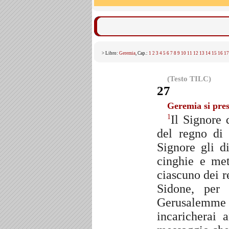
> Libro:
Geremia
, Cap.:
1
2
3
4
5
6
7
8
9
10
11
12
13
14
15
16
17
(Testo TILC)
27
Geremia si pres
Il Signore 
1
del regno di
Signore gli d
cinghie e met
ciascuno dei 
Sidone, per
Gerusalemme 
incaricherai 