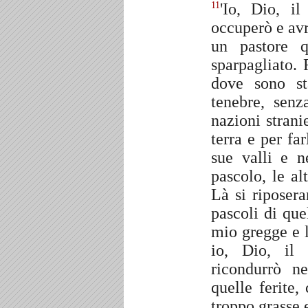
'Io, Dio, i
11
occuperò e av
un pastore 
sparpagliato. 
dove sono st
tenebre, sen
nazioni strani
terra e per fa
sue valli e n
pascolo, le al
Là si riposer
pascoli di qu
mio gregge e l
io, Dio, il
ricondurrò n
quelle ferite
troppo grasse e