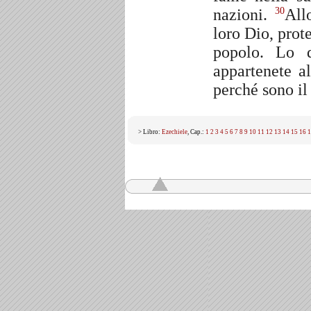
nazioni.
All
30
loro Dio, prot
popolo. Lo d
appartenete a
perché sono il
> Libro:
Ezechiele
, Cap.:
1
2
3
4
5
6
7
8
9
10
11
12
13
14
15
16
1