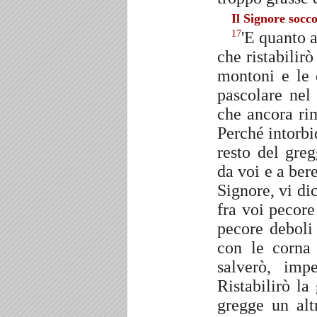
Il Signore socco
'E quanto a
17
che ristabilirò
montoni e le
pascolare nel
che ancora ri
Perché intorbi
resto del greg
da voi e a ber
Signore, vi dic
fra voi pecor
pecore deboli 
con le corna
salverò, imp
Ristabilirò la
gregge un alt