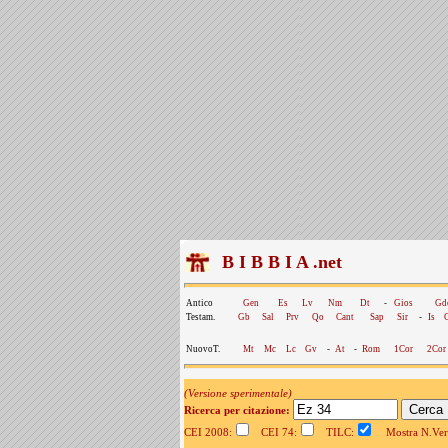
B I B B I A .net
Antico
Gen
Es
Lv
Nm
Dt
-
Gios
Gd
Testam.
Gb
Sal
Prv
Qo
Cant
Sap
Sir
-
Is
NuovoT.
Mt
Mc
Lc
Gv
-
At
-
Rom
1Cor
2Cor
(Versione sperimentale)
Ricerca per citazione:
CEI 2008:
CEI 74:
TILC:
Mostra N.Vers