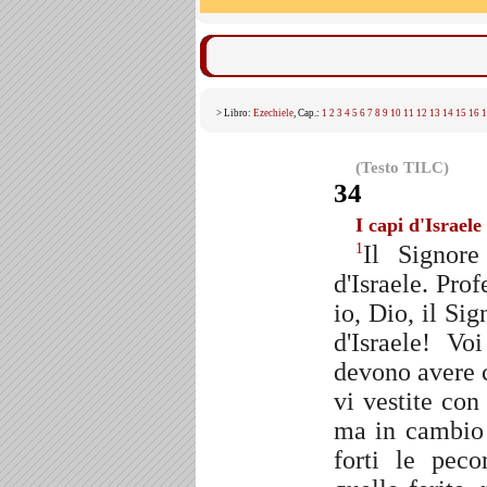
> Libro:
Ezechiele
, Cap.:
1
2
3
4
5
6
7
8
9
10
11
12
13
14
15
16
1
(Testo TILC)
34
I capi d'Israele
Il Signor
1
d'Israele. Prof
io, Dio, il Si
d'Israele! Vo
devono avere 
vi vestite con
ma in cambio 
forti le peco