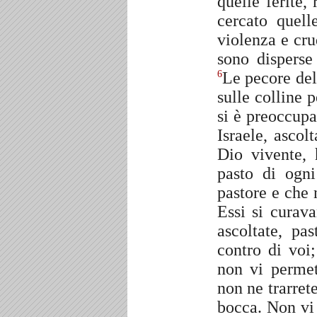
quelle ferite,
cercato quell
violenza e cru
sono disperse
Le pecore de
6
sulle colline p
si è preoccupa
Israele, ascol
Dio vivente, 
pasto di ogn
pastore e che 
Essi si curav
ascoltate, pas
contro di voi
non vi permet
non ne trarrete
bocca. Non vi 