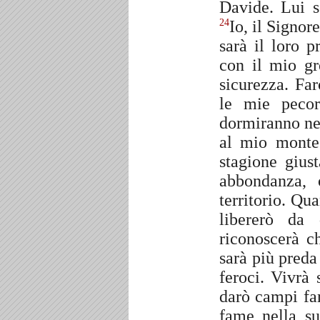
Davide. Lui s
Io, il Signor
24
sarà il loro p
con il mio gr
sicurezza. Far
le mie pecor
dormiranno ne
al mio monte 
stagione gius
abbondanza, 
territorio. Qu
libererò da 
riconoscerà c
sarà più preda
feroci. Vivrà 
darò campi fam
fame nella su