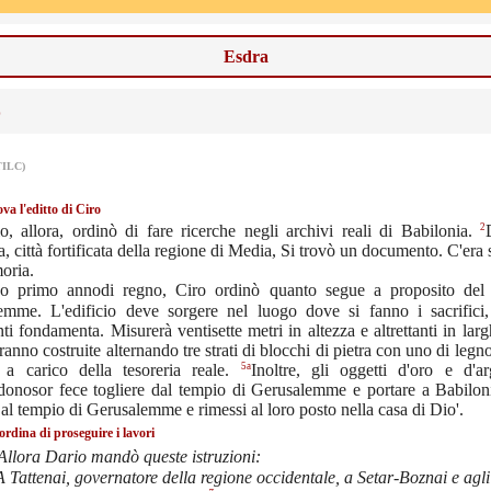
Esdra
0
TILC)
ova l'editto di Ciro
2
o, allora, ordinò di fare ricerche negli archivi reali di Babilonia.
, città fortificata della regione di Media, Si trovò un documento. C'era s
oria.
uo primo annodi regno, Ciro ordinò quanto segue a proposito del
emme. L'edificio deve sorgere nel luogo dove si fanno i sacrifici,
ti fondamenta. Misurerà ventisette metri in altezza e altrettanti in lar
aranno costruite alternando tre strati di blocchi di pietra con uno di legn
5a
 a carico della tesoreria reale.
Inoltre, gli oggetti d'oro e d'a
onosor fece togliere dal tempio di Gerusalemme e portare a Babilon
ti al tempio di Gerusalemme e rimessi al loro posto nella casa di Dio'.
ordina di proseguire i lavori
Allora Dario mandò queste istruzioni:
A Tattenai, governatore della regione occidentale, a Setar-Boznai e agli 