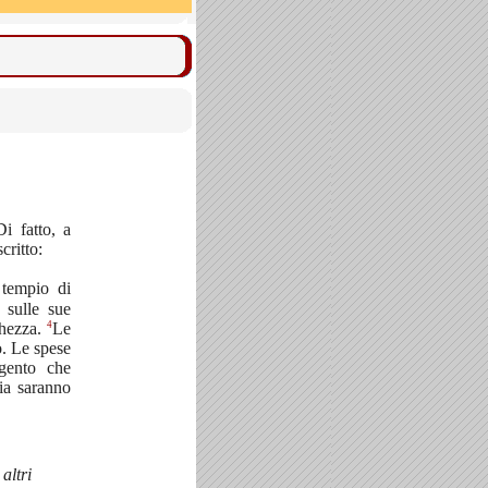
Di fatto, a
critto:
 tempio di
 sulle sue
4
ghezza.
Le
o. Le spese
rgento che
ia saranno
altri