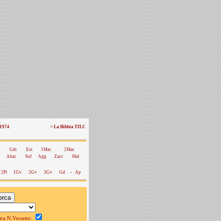
 1974
> La Bibbia TILC
Gdt
Est
1Mac
2Mac
Abac
Sof
Agg
Zacc
Mal
2Pt
1Gv
2Gv
3Gv
Gd
-
Ap
a N.Versetto: