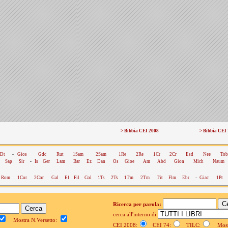
> Bibbia CEI 2008
> Bibbia CEI
Dt
-
Gios
Gdc
Rut
1Sam
2Sam
1Re
2Re
1Cr
2Cr
Esd
Nee
Tob
Sap
Sir
-
Is
Ger
Lam
Bar
Ez
Dan
Os
Gioe
Am
Abd
Gion
Mich
Naum
Rom
1Cor
2Cor
Gal
Ef
Fil
Col
1Ts
2Ts
1Tm
2Tm
Tit
Flm
Ebr
-
Giac
1Pt
Ricerca per parola:
cerca all'interno di
Mostra N.Versetto:
CEI 2008:
CEI 74:
TILC:
Mostr