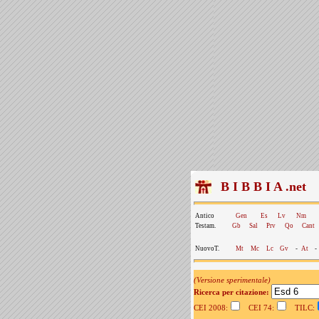
B I B B I A .net
Antico
Gen
Es
Lv
Nm
Testam.
Gb
Sal
Prv
Qo
Cant
NuovoT.
Mt
Mc
Lc
Gv
-
At
-
(Versione sperimentale)
Ricerca per citazione:
CEI 2008:
CEI 74:
TILC: