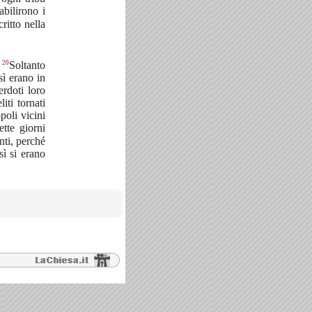
abilirono i
ritto nella
20
.
Soltanto
sì erano in
erdoti loro
iti tornati
poli vicini
ette giorni
nti, perché
sì si erano