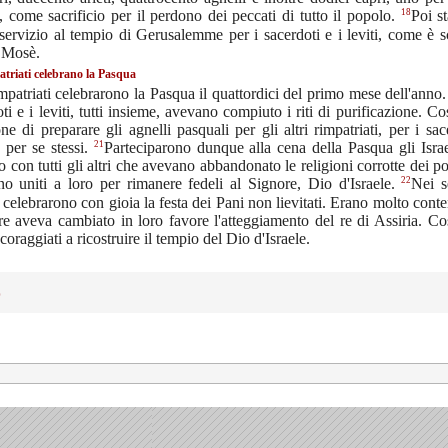
18
e, come sacrificio per il perdono dei peccati di tutto il popolo.
Poi st
 servizio al tempio di Gerusalemme per i sacerdoti e i leviti, come è sc
i Mosè.
atriati celebrano la Pasqua
impatriati celebrarono la Pasqua il quattordici del primo mese dell'anno
oti e i leviti, tutti insieme, avevano compiuto i riti di purificazione. Co
ne di preparare gli agnelli pasquali per gli altri rimpatriati, per i sac
21
e per se stessi.
Parteciparono dunque alla cena della Pasqua gli Israel
lio con tutti gli altri che avevano abbandonato le religioni corrotte dei po
22
no uniti a loro per rimanere fedeli al Signore, Dio d'Israele.
Nei s
 celebrarono con gioia la festa dei Pani non lievitati. Erano molto conte
re aveva cambiato in loro favore l'atteggiamento del re di Assiria. Co
ncoraggiati a ricostruire il tempio del Dio d'Israele.
0