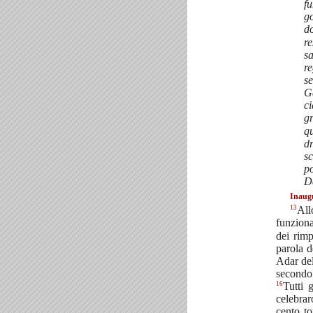
fu
go
d
re
sa
re
se
Ge
ci
gr
qu
dr
sc
po
Da
Inaugu
13
All
funziona
dei rimp
parola d
Adar del
secondo 
16
Tutti g
celebrar
cento to