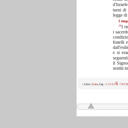
d'Israel
turni di
legge d
I rimp
19
I r
i sacerd
condizio
fratelli 
dall'esi
e si era
seguenti
il Signo
sentiti i
6
> Libro:
Esdra
, Cap.:
1
2
3
4
5
7
8
9
1