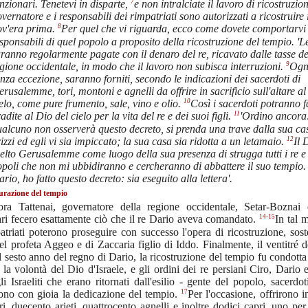
7
nzionari. Tenetevi in disparte,
e non intralciate il lavoro di ricostruzion
vernatore e i responsabili dei rimpatriati sono autorizzati a ricostruire 
8
ov'era prima.
Per quel che vi riguarda, ecco come dovete comportarvi 
sponsabili di quel popolo a proposito della ricostruzione del tempio. 'L
ranno regolarmente pagate con il denaro del re, ricavato dalle tasse de
9
gione occidentale, in modo che il lavoro non subisca interruzioni.
Ogn
nza eccezione, saranno forniti, secondo le indicazioni dei sacerdoti di
rusalemme, tori, montoni e agnelli da offrire in sacrificio sull'altare al
10
elo, come pure frumento, sale, vino e olio.
Così i sacerdoti potranno fa
11
adite al Dio del cielo per la vita del re e dei suoi figli.
'Ordino ancora
alcuno non osserverà questo decreto, si prenda una trave dalla sua cas
12
izzi ed egli vi sia impiccato; la sua casa sia ridotta a un letamaio.
Il 
elto Gerusalemme come luogo della sua presenza di strugga tutti i re e t
poli che non mi ubbidiranno e cercheranno di abbattere il suo tempio. 
rio, ho fatto questo decreto: sia eseguito alla lettera'.
razione del tempio
ora Tattenai, governatore della regione occidentale, Setar-Boznai e
14-15
ri fecero esattamente ciò che il re Dario aveva comandato.
In tal 
atriati poterono proseguire con successo l'opera di ricostruzione, sost
el profeta Aggeo e di Zaccaria figlio di Iddo. Finalmente, il ventitré 
 sesto anno del regno di Dario, la ricostruzione del tempio fu condotta
la volontà del Dio d'Israele, e gli ordini dei re persiani Ciro, Dario 
li Israeliti che erano ritornati dall'esilio - gente del popolo, sacerdoti
17
ono con gioia la dedicazione del tempio.
Per l'occasione, offrirono in
ri, duecento arieti, quattrocento agnelli e inoltre dodici capri, uno per