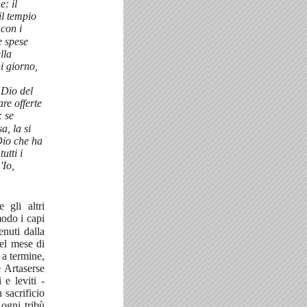
e: il
il tempio
con i
e spese
lla
i giorno,
 Dio del
re offerte
: se
a, la si
Dio che ha
utti i
'Io,
 gli altri
modo i capi
enuti dalla
del mese di
 a termine,
e Artaserse
 e leviti -
 sacrificio
 ogni tribù