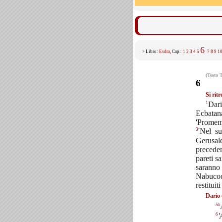
6
> Libro:
Esdra
, Cap.:
1
2
3
4
5
7
8
9
1
(Testo 
6
Si ritr
1
Dari
Ecbatana
'Promem
3
'Nel s
Gerusal
preceden
pareti s
saranno
Nabucod
restitui
Dario 
5b
6
'