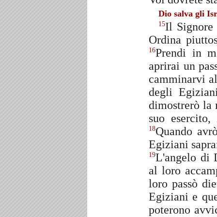
Dio salva gli Isr
Il Signore
15
Ordina piuttos
Prendi in m
16
aprirai un pas
camminarvi al
degli Egizian
dimostrerò la 
suo esercito,
Quando avrò 
18
Egiziani sapra
L'angelo di 
19
al loro accam
loro passò di
Egiziani e que
poterono avvic