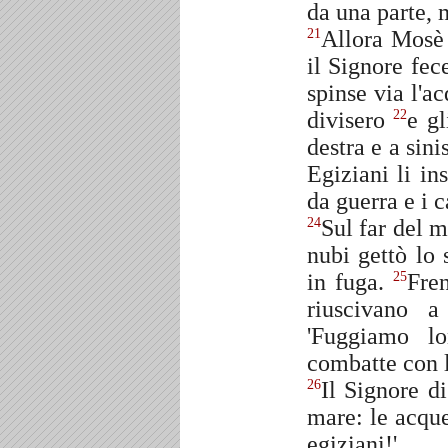
da una parte, m
Allora Mosè s
21
il Signore fec
spinse via l'a
divisero
e gl
22
destra e a sin
Egiziani li ins
da guerra e i c
Sul far del m
24
nubi gettò lo
in fuga.
Fren
25
riuscivano a
'Fuggiamo lo
combatte con l
Il Signore d
26
mare: le acque
egiziani!'.