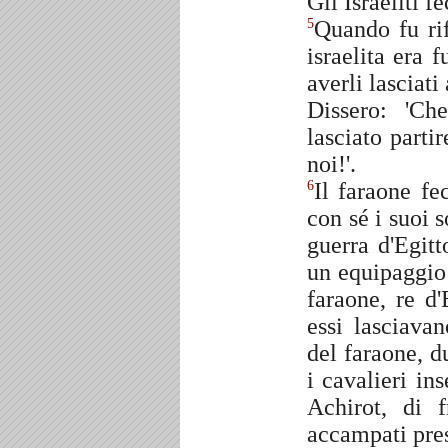
Gli Israeliti 
Quando fu rif
5
israelita era f
averli lasciati
Dissero: 'C
lasciato parti
noi!'.
Il faraone fe
6
con sé i suoi s
guerra d'Egitt
un equipaggio
faraone, re d'
essi lasciava
del faraone, du
i cavalieri ins
Achirot, di 
accampati pres