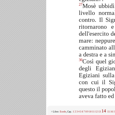
Mosè ubbidì.
27
livello norma
contro. Il Si
ritornarono 
dell'esercito 
mare: neppure
camminato all
a destra e a s
Così quel gi
30
degli Egizian
Egiziani sull
con cui il Si
questo il popo
aveva fatto ed
14
> Libro:
Esodo
, Cap.:
1
2
3
4
5
6
7
8
9
10
11
12
13
15
16
1