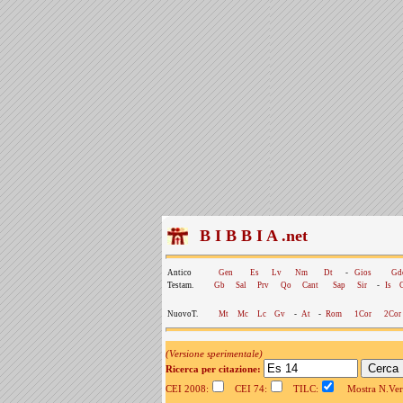
B I B B I A .net
Antico
Gen
Es
Lv
Nm
Dt
-
Gios
Gd
Testam.
Gb
Sal
Prv
Qo
Cant
Sap
Sir
-
Is
NuovoT.
Mt
Mc
Lc
Gv
-
At
-
Rom
1Cor
2Cor
(Versione sperimentale)
Ricerca per citazione:
CEI 2008:
CEI 74:
TILC:
Mostra N.Vers