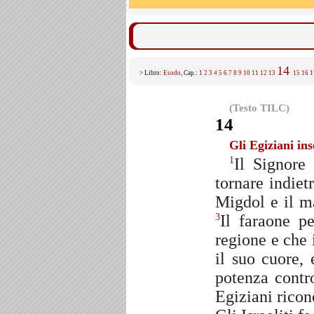
14
> Libro:
Esodo
, Cap.:
1
2
3
4
5
6
7
8
9
10
11
12
13
15
16
1
(Testo TILC)
14
Gli Egiziani ins
Il Signore
1
tornare indiet
Migdol e il ma
Il faraone pe
3
regione e che i
il suo cuore, 
potenza contro
Egiziani ricon