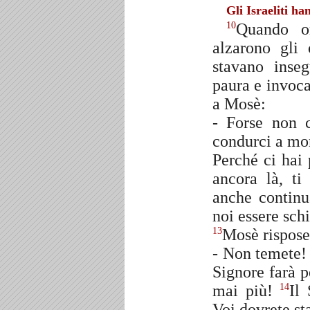
Gli Israeliti h
Quando or
10
alzarono gli 
stavano inseg
paura e invoca
a Mosè:
- Forse non c
condurci a mor
Perché ci hai 
ancora là, t
anche continu
noi essere sch
Mosè rispose
13
- Non temete! 
Signore farà p
mai più!
Il
14
Voi dovrete sta