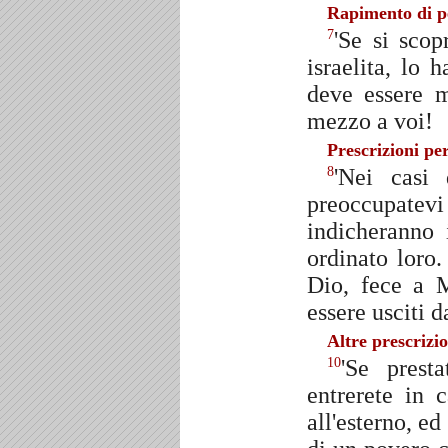
Rapimento di p
'Se si sco
7
israelita, lo 
deve essere m
mezzo a voi!
Prescrizioni per
'Nei casi 
8
preoccupatevi
indicheranno 
ordinato loro
Dio, fece a 
essere usciti d
Altre prescrizio
'Se prest
10
entrerete in 
all'esterno, ed