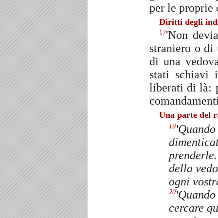
per le proprie 
Diritti degli ind
'Non devia
17
straniero o di
di una vedov
stati schiavi
liberati di là:
comandamenti
Una parte del r
'Quando 
19
dimenticat
prenderle.
della vedo
ogni vostr
'Quando r
20
cercare qu