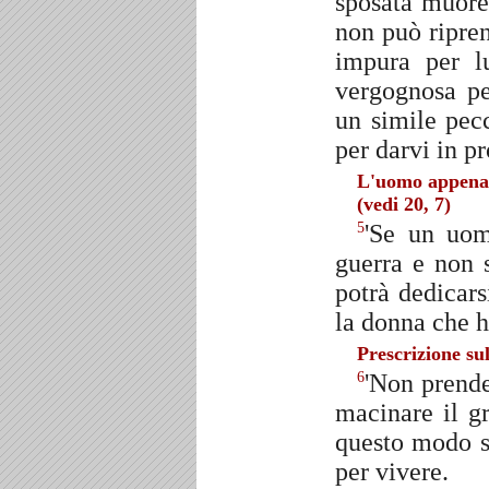
sposata muor
non può ripre
impura per lu
vergognosa pe
un simile pecc
per darvi in pr
L'uomo appena s
(vedi 20, 7)
'Se un uom
5
guerra e non s
potrà dedicars
la donna che h
Prescrizione su
'Non prende
6
macinare il g
questo modo s
per vivere.