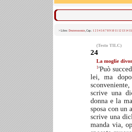
> Libro:
Deuteronomio
, Cap.:
1
2
3
4
5
6
7
8
9
10
11
12
13
14
15
(Testo TILC)
24
La moglie divor
'Può succe
1
lei, ma dopo
sconveniente, 
scrive una di
donna e la m
sposa con un a
scrive una dic
manda via, op