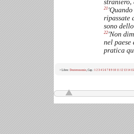
straniero,
'Quando 
21
ripassate 
sono dello
'Non dime
22
nel paese 
pratica q
> Libro:
Deuteronomio
, Cap.:
1
2
3
4
5
6
7
8
9
10
11
12
13
14
15