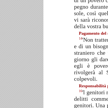
di un povero c
pegno durante
sole, così que
vi sarà ricono
della vostra b
Pagamento del 
'Non tratt
14
e di un bisog
straniero che
giorno gli dar
egli è pover
rivolgerà al 
colpevoli.
Responsabilità 
'l genitori
16
delitti comme
genitori. Una 