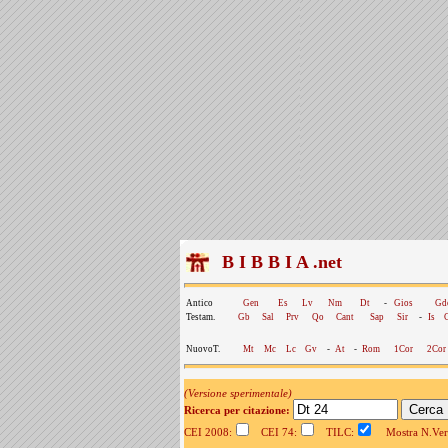
B I B B I A .net
Antico
Gen
Es
Lv
Nm
Dt
-
Gios
Gd
Testam.
Gb
Sal
Prv
Qo
Cant
Sap
Sir
-
Is
NuovoT.
Mt
Mc
Lc
Gv
-
At
-
Rom
1Cor
2Cor
(Versione sperimentale)
Ricerca per citazione:
CEI 2008:
CEI 74:
TILC:
Mostra N.Vers