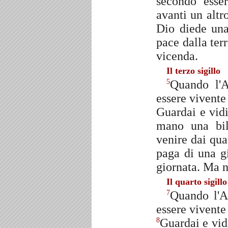
secondo esser
avanti un altr
Dio diede una
pace dalla ter
vicenda.
Il terzo sigillo
Quando l'Ag
5
essere vivente 
Guardai e vidi
mano una bi
venire dai quat
paga di una gi
giornata. Ma no
Il quarto sigillo
Quando l'Ag
7
essere vivente 
Guardai e vid
8