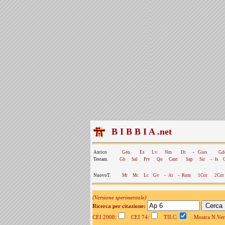
B I B B I A .net
Antico
Gen
Es
Lv
Nm
Dt
-
Gios
Gd
Testam.
Gb
Sal
Prv
Qo
Cant
Sap
Sir
-
Is
NuovoT.
Mt
Mc
Lc
Gv
-
At
-
Rom
1Cor
2Cor
(Versione sperimentale)
Ricerca per citazione:
CEI 2008:
CEI 74:
TILC:
Mostra N.Vers