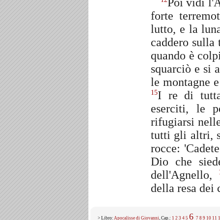
Poi vidi l'
forte terremo
lutto, e la lu
caddero sulla 
quando è colp
squarciò e si 
le montagne e 
I re di tutt
15
eserciti, le
rifugiarsi nel
tutti gli altri,
rocce: 'Cadet
Dio che sied
dell'Agnello,
della resa dei
6
> Libro:
Apocalisse di Giovanni
, Cap.:
1
2
3
4
5
7
8
9
10
11