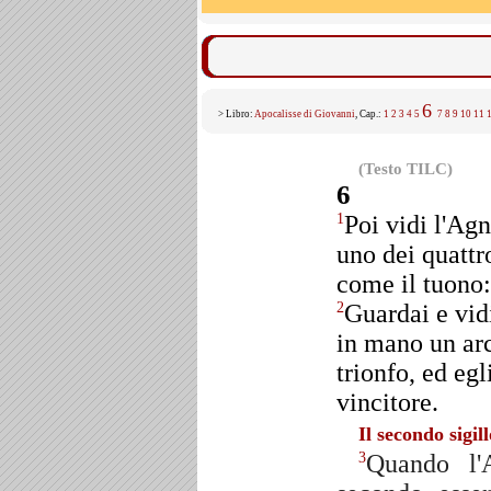
6
> Libro:
Apocalisse di Giovanni
, Cap.:
1
2
3
4
5
7
8
9
10
11
(Testo TILC)
6
Poi vidi l'Agne
1
uno dei quattr
come il tuono: 
Guardai e vid
2
in mano un arc
trionfo, ed egl
vincitore.
Il secondo sigill
Quando l'A
3