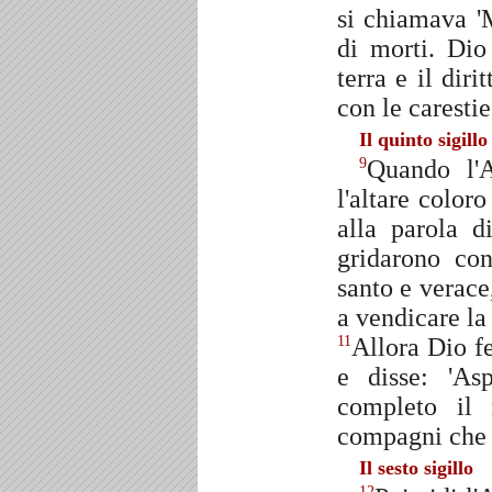
si chiamava '
di morti. Dio
terra e il diri
con le carestie
Il quinto sigillo
Quando l'A
9
l'altare coloro
alla parola 
gridarono co
santo e verace,
a vendicare la
Allora Dio f
11
e disse: 'As
completo il 
compagni che 
Il sesto sigillo
12