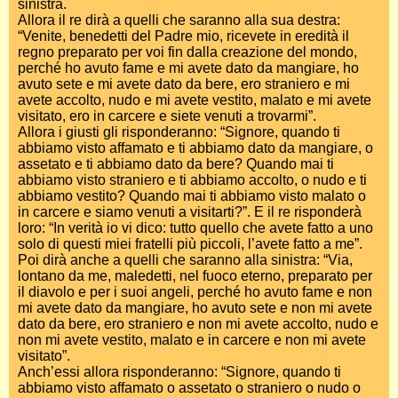
sinistra.
Allora il re dirà a quelli che saranno alla sua destra:
“Venite, benedetti del Padre mio, ricevete in eredità il
regno preparato per voi fin dalla creazione del mondo,
perché ho avuto fame e mi avete dato da mangiare, ho
avuto sete e mi avete dato da bere, ero straniero e mi
avete accolto, nudo e mi avete vestito, malato e mi avete
visitato, ero in carcere e siete venuti a trovarmi”.
Allora i giusti gli risponderanno: “Signore, quando ti
abbiamo visto affamato e ti abbiamo dato da mangiare, o
assetato e ti abbiamo dato da bere? Quando mai ti
abbiamo visto straniero e ti abbiamo accolto, o nudo e ti
abbiamo vestito? Quando mai ti abbiamo visto malato o
in carcere e siamo venuti a visitarti?”. E il re risponderà
loro: “In verità io vi dico: tutto quello che avete fatto a uno
solo di questi miei fratelli più piccoli, l’avete fatto a me”.
Poi dirà anche a quelli che saranno alla sinistra: “Via,
lontano da me, maledetti, nel fuoco eterno, preparato per
il diavolo e per i suoi angeli, perché ho avuto fame e non
mi avete dato da mangiare, ho avuto sete e non mi avete
dato da bere, ero straniero e non mi avete accolto, nudo e
non mi avete vestito, malato e in carcere e non mi avete
visitato”.
Anch’essi allora risponderanno: “Signore, quando ti
abbiamo visto affamato o assetato o straniero o nudo o