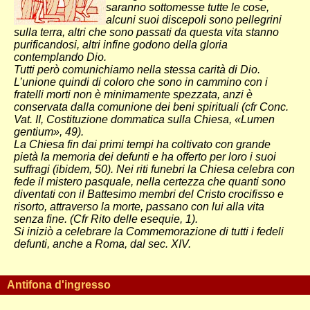
saranno sottomesse tutte le cose,
alcuni suoi discepoli sono pellegrini
sulla terra, altri che sono passati da questa vita stanno
purificandosi, altri infine godono della gloria
contemplando Dio.
Tutti però comunichiamo nella stessa carità di Dio.
L’unione quindi di coloro che sono in cammino con i
fratelli morti non è minimamente spezzata, anzi è
conservata dalla comunione dei beni spirituali (cfr Conc.
Vat. II, Costituzione dommatica sulla Chiesa, «Lumen
gentium», 49).
La Chiesa fin dai primi tempi ha coltivato con grande
pietà la memoria dei defunti e ha offerto per loro i suoi
suffragi (ibidem, 50). Nei riti funebri la Chiesa celebra con
fede il mistero pasquale, nella certezza che quanti sono
diventati con il Battesimo membri del Cristo crocifisso e
risorto, attraverso la morte, passano con lui alla vita
senza fine. (Cfr Rito delle esequie, 1).
Si iniziò a celebrare la Commemorazione di tutti i fedeli
defunti, anche a Roma, dal sec. XIV.
Antifona d'ingresso