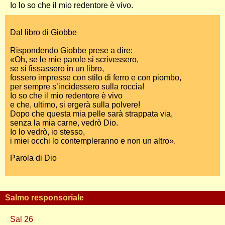
Io lo so che il mio redentore è vivo.
Dal libro di Giobbe
Rispondendo Giobbe prese a dire:
«Oh, se le mie parole si scrivessero,
se si fissassero in un libro,
fossero impresse con stilo di ferro e con piombo,
per sempre s’incidessero sulla roccia!
Io so che il mio redentore è vivo
e che, ultimo, si ergerà sulla polvere!
Dopo che questa mia pelle sarà strappata via,
senza la mia carne, vedrò Dio.
Io lo vedrò, io stesso,
i miei occhi lo contempleranno e non un altro».
Parola di Dio
Salmo responsoriale
Sal 26