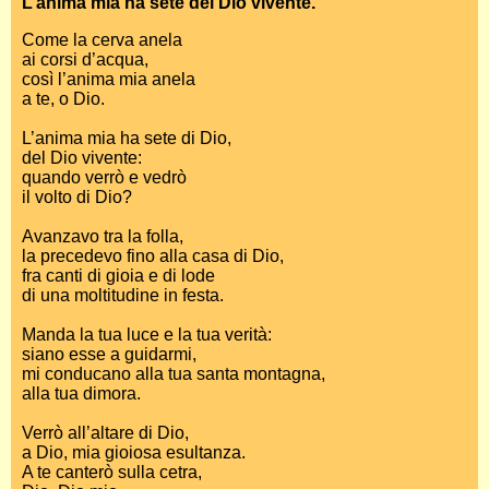
L’anima mia ha sete del Dio vivente.
Come la cerva anela
ai corsi d’acqua,
così l’anima mia anela
a te, o Dio.
L’anima mia ha sete di Dio,
del Dio vivente:
quando verrò e vedrò
il volto di Dio?
Avanzavo tra la folla,
la precedevo fino alla casa di Dio,
fra canti di gioia e di lode
di una moltitudine in festa.
Manda la tua luce e la tua verità:
siano esse a guidarmi,
mi conducano alla tua santa montagna,
alla tua dimora.
Verrò all’altare di Dio,
a Dio, mia gioiosa esultanza.
A te canterò sulla cetra,