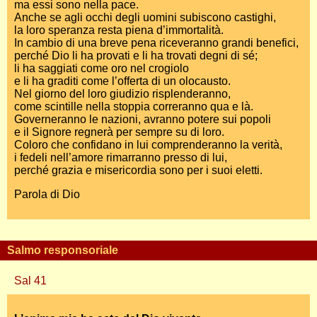
ma essi sono nella pace.
Anche se agli occhi degli uomini subiscono castighi,
la loro speranza resta piena d’immortalità.
In cambio di una breve pena riceveranno grandi benefici,
perché Dio li ha provati e li ha trovati degni di sé;
li ha saggiati come oro nel crogiolo
e li ha graditi come l’offerta di un olocausto.
Nel giorno del loro giudizio risplenderanno,
come scintille nella stoppia correranno qua e là.
Governeranno le nazioni, avranno potere sui popoli
e il Signore regnerà per sempre su di loro.
Coloro che confidano in lui comprenderanno la verità,
i fedeli nell’amore rimarranno presso di lui,
perché grazia e misericordia sono per i suoi eletti.
Parola di Dio
Salmo responsoriale
Sal 41