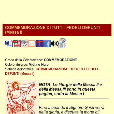
COMMEMORAZIONE DI TUTTI I FEDELI DEFUNTI
(Messa I)
Grado della Celebrazione:
COMMEMORAZIONE
Colore liturgico:
Viola o Nero
S1102A ;
Scheda Agiografica:
COMMEMORAZIONE DI TUTTI I FEDELI
DEFUNTI (Messa I)
NOTA: Le liturgie della Messa II e
della Messa III sono in questa
pagina, sotto la Messa I.
Fino a quando il Signore Gesù verrà
nella gloria, e distrutta la morte gli