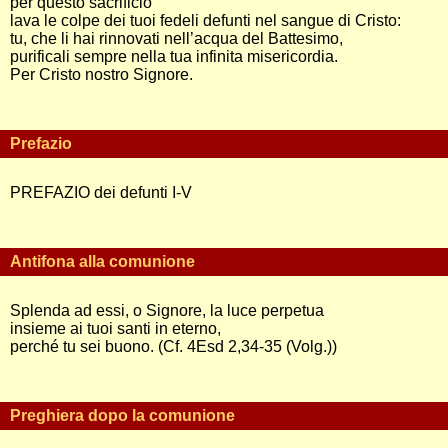
per questo sacrificio
lava le colpe dei tuoi fedeli defunti nel sangue di Cristo:
tu, che li hai rinnovati nell’acqua del Battesimo,
purificali sempre nella tua infinita misericordia.
Per Cristo nostro Signore.
Prefazio
PREFAZIO dei defunti I-V
Antifona alla comunione
Splenda ad essi, o Signore, la luce perpetua
insieme ai tuoi santi in eterno,
perché tu sei buono. (Cf. 4Esd 2,34-35 (Volg.))
Preghiera dopo la comunione