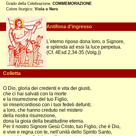
Grado della Celebrazione:
COMMEMORAZIONE
Colore liturgico:
Viola o Nero
S1102B ;
Antifona d'ingresso
L’eterno riposo dona loro, o Signore,
e splenda ad essi la luce perpetua.
(Cf. 4Esd 2,34-35 (Volg.))
Colletta
O Dio, gloria dei credenti e vita dei giusti,
che ci hai salvati con la morte
e la risurrezione del tuo Figlio,
sii misericordioso con i tuoi fedeli defunti;
a loro, che hanno creduto nel mistero
della nostra risurrezione,
dona la gioia della beatitudine eterna.
Per il nostro Signore Gesù Cristo, tuo Figlio, che è Dio,
e vive e regna con te, nell’unità dello Spirito Santo,