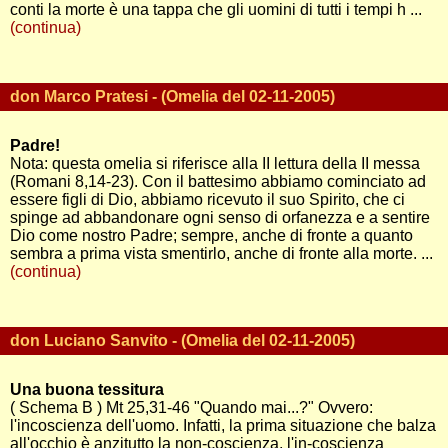
conti la morte è una tappa che gli uomini di tutti i tempi h ...
(continua)
don Marco Pratesi - (Omelia del 02-11-2005)
Padre!
Nota: questa omelia si riferisce alla II lettura della II messa
(Romani 8,14-23). Con il battesimo abbiamo cominciato ad
essere figli di Dio, abbiamo ricevuto il suo Spirito, che ci
spinge ad abbandonare ogni senso di orfanezza e a sentire
Dio come nostro Padre; sempre, anche di fronte a quanto
sembra a prima vista smentirlo, anche di fronte alla morte. ...
(continua)
don Luciano Sanvito - (Omelia del 02-11-2005)
Una buona tessitura
( Schema B ) Mt 25,31-46 "Quando mai...?" Ovvero:
l'incoscienza dell'uomo. Infatti, la prima situazione che balza
all'occhio è anzitutto la non-coscienza, l'in-coscienza