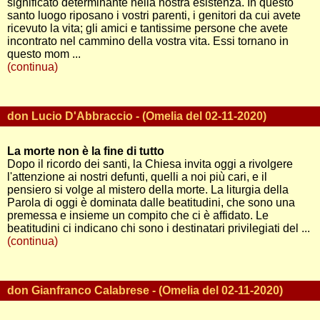
significato determinante nella nostra esistenza. In questo
santo luogo riposano i vostri parenti, i genitori da cui avete
ricevuto la vita; gli amici e tantissime persone che avete
incontrato nel cammino della vostra vita. Essi tornano in
questo mom ...
(continua)
don Lucio D'Abbraccio - (Omelia del 02-11-2020)
La morte non è la fine di tutto
Dopo il ricordo dei santi, la Chiesa invita oggi a rivolgere
l'attenzione ai nostri defunti, quelli a noi più cari, e il
pensiero si volge al mistero della morte. La liturgia della
Parola di oggi è dominata dalle beatitudini, che sono una
premessa e insieme un compito che ci è affidato. Le
beatitudini ci indicano chi sono i destinatari privilegiati del ...
(continua)
don Gianfranco Calabrese - (Omelia del 02-11-2020)