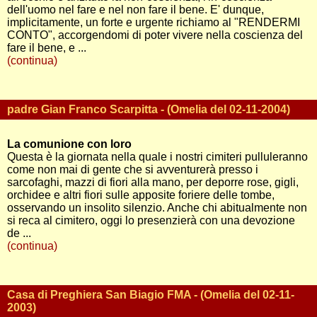
dell'uomo nel fare e nel non fare il bene. E' dunque,
implicitamente, un forte e urgente richiamo al "RENDERMI
CONTO", accorgendomi di poter vivere nella coscienza del
fare il bene, e ...
(continua)
padre Gian Franco Scarpitta - (Omelia del 02-11-2004)
La comunione con loro
Questa è la giornata nella quale i nostri cimiteri pulluleranno
come non mai di gente che si avventurerà presso i
sarcofaghi, mazzi di fiori alla mano, per deporre rose, gigli,
orchidee e altri fiori sulle apposite foriere delle tombe,
osservando un insolito silenzio. Anche chi abitualmente non
si reca al cimitero, oggi lo presenzierà con una devozione
de ...
(continua)
Casa di Preghiera San Biagio FMA - (Omelia del 02-11-
2003)