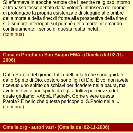
Si affermava in epoche remote che il sentire religioso intorno
al trapasso fosse dettato dalla volontà intrinseca dell'uomo
di prolungare la propria esistenza e di sfuggire alle ombre
della morte e della fine: di fronte alla prospettiva della fine ci
si è sempre interrogati sul perché della morte, ricercando
continuamente il senso di questa realtà inelut ...
(continua)
Casa di Preghiera San Biagio FMA - (Omelia del 02-11-
2006)
Dalla Parola del giorno Tutti quelli infatti che sono guidati
dallo Spirito di Dio, costoro sono figli di Dio. E voi non avete
ricevuto uno spirito da schiavi per ricadere nella paura, ma
avete ricevuto uno spirito da figli adottivi per mezzo del
quale gridiamo: «Abbà, Padre!». Come vivere questa
Parola? È bello che questa pericope di S.Paolo nella ...
(continua)
Omelie.org - autori vari - (Omelia del 02-11-2006)