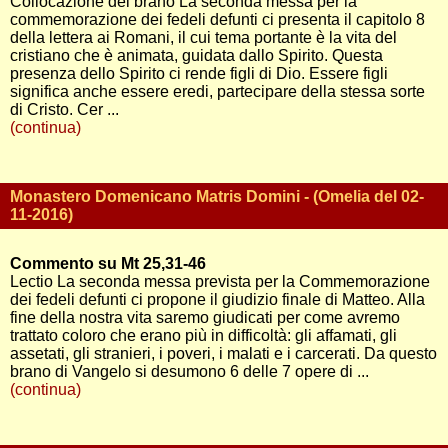
Collocazione del brano La seconda messa per la
commemorazione dei fedeli defunti ci presenta il capitolo 8
della lettera ai Romani, il cui tema portante è la vita del
cristiano che è animata, guidata dallo Spirito. Questa
presenza dello Spirito ci rende figli di Dio. Essere figli
significa anche essere eredi, partecipare della stessa sorte
di Cristo. Cer ...
(continua)
Monastero Domenicano Matris Domini - (Omelia del 02-
11-2016)
Commento su Mt 25,31-46
Lectio La seconda messa prevista per la Commemorazione
dei fedeli defunti ci propone il giudizio finale di Matteo. Alla
fine della nostra vita saremo giudicati per come avremo
trattato coloro che erano più in difficoltà: gli affamati, gli
assetati, gli stranieri, i poveri, i malati e i carcerati. Da questo
brano di Vangelo si desumono 6 delle 7 opere di ...
(continua)