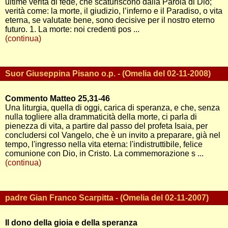
ultime verità di fede, che scaturiscono dalla Parola di Dio;
verità come: la morte, il giudizio, l’inferno e il Paradiso, o vita
eterna, se valutate bene, sono decisive per il nostro eterno
futuro. 1. La morte: noi credenti pos ...
(continua)
Suor Giuseppina Pisano o.p. - (Omelia del 02-11-2008)
Commento Matteo 25,31-46
Una liturgia, quella di oggi, carica di speranza, e che, senza
nulla togliere alla drammaticità della morte, ci parla di
pienezza di vita, a partire dal passo del profeta Isaia, per
concludersi col Vangelo, che è un invito a preparare, già nel
tempo, l'ingresso nella vita eterna: l'indistruttibile, felice
comunione con Dio, in Cristo. La commemorazione s ...
(continua)
padre Gian Franco Scarpitta - (Omelia del 02-11-2007)
Il dono della gioia e della speranza