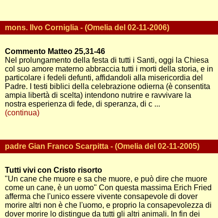
mons. Ilvo Corniglia - (Omelia del 02-11-2006)
Commento Matteo 25,31-46
Nel prolungamento della festa di tutti i Santi, oggi la Chiesa
col suo amore materno abbraccia tutti i morti della storia, e in
particolare i fedeli defunti, affidandoli alla misericordia del
Padre. I testi biblici della celebrazione odierna (è consentita
ampia libertà di scelta) intendono nutrire e ravvivare la
nostra esperienza di fede, di speranza, di c ...
(continua)
padre Gian Franco Scarpitta - (Omelia del 02-11-2005)
Tutti vivi con Cristo risorto
"Un cane che muore e sa che muore, e può dire che muore
come un cane, è un uomo" Con questa massima Erich Fried
afferma che l'unico essere vivente consapevole di dover
morire altri non è che l'uomo, e proprio la consapevolezza di
dover morire lo distingue da tutti gli altri animali. In fin dei