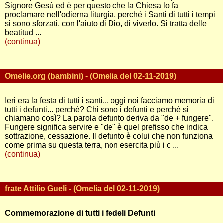
Signore Gesù ed è per questo che la Chiesa lo fa
proclamare nell'odierna liturgia, perché i Santi di tutti i tempi
si sono sforzati, con l'aiuto di Dio, di viverlo. Si tratta delle
beatitud ...
(continua)
Omelie.org (bambini) - (Omelia del 02-11-2019)
Ieri era la festa di tutti i santi... oggi noi facciamo memoria di
tutti i defunti... perché? Chi sono i defunti e perché si
chiamano così? La parola defunto deriva da "de + fungere".
Fungere significa servire e "de" è quel prefisso che indica
sottrazione, cessazione. Il defunto è colui che non funziona
come prima su questa terra, non esercita più i c ...
(continua)
frate Attilio Gueli - (Omelia del 02-11-2019)
Commemorazione di tutti i fedeli Defunti
...