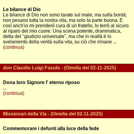
Le bilance di Dio
Le bilance di Dio non sono tarate sul male, ma sulla bontà;
non pesano tutta la nostra vita, ma solo la parte buona. E
così anch'io mi prenderò cura di un fratello, lo terrò al sicuro
al riparo del mio cuore. Una scena potente, drammatica,
detta del "giudizio universale", ma che in realtà è lo
svelamento della verità sulla vita, su ciò che rimane ...
(continua)
don Claudio Luigi Fasulo - (Omelia del 02-11-2025)
Dona loro Signore l' eterno riposo
...
(continua)
Missionari della Via - (Omelia del 02-11-2025)
Commemorare i defunti alla luce della fede
...