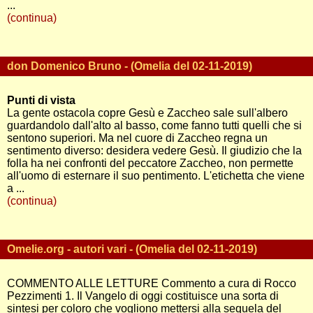
...
(continua)
don Domenico Bruno - (Omelia del 02-11-2019)
Punti di vista
La gente ostacola copre Gesù e Zaccheo sale sull'albero
guardandolo dall'alto al basso, come fanno tutti quelli che si
sentono superiori. Ma nel cuore di Zaccheo regna un
sentimento diverso: desidera vedere Gesù. Il giudizio che la
folla ha nei confronti del peccatore Zaccheo, non permette
all'uomo di esternare il suo pentimento. L'etichetta che viene
a ...
(continua)
Omelie.org - autori vari - (Omelia del 02-11-2019)
COMMENTO ALLE LETTURE Commento a cura di Rocco
Pezzimenti 1. Il Vangelo di oggi costituisce una sorta di
sintesi per coloro che vogliono mettersi alla sequela del