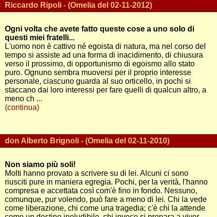
Riccardo Ripoli - (Omelia del 02-11-2012)
Ogni volta che avete fatto queste cose a uno solo di
questi miei fratelli...
L'uomo non è cattivo né egoista di natura, ma nel corso del
tempo si assiste ad una forma di inacidimento, di chiusura
verso il prossimo, di opportunismo di egoismo allo stato
puro. Ognuno sembra muoversi per il proprio interesse
personale, ciascuno guarda al suo orticello, in pochi si
staccano dai loro interessi per fare quelli di qualcun altro, a
meno ch ...
(continua)
don Alberto Brignoli - (Omelia del 02-11-2010)
Non siamo più soli!
Molti hanno provato a scrivere su di lei. Alcuni ci sono
riusciti pure in maniera egregia. Pochi, per la verità, l'hanno
compresa e accettata così com'è fino in fondo. Nessuno,
comunque, pur volendo, può fare a meno di lei. Chi la vede
come liberazione, chi come una tragedia; c'è chi la attende
come un destino ineludibile, chi invece si prepara a viver ...