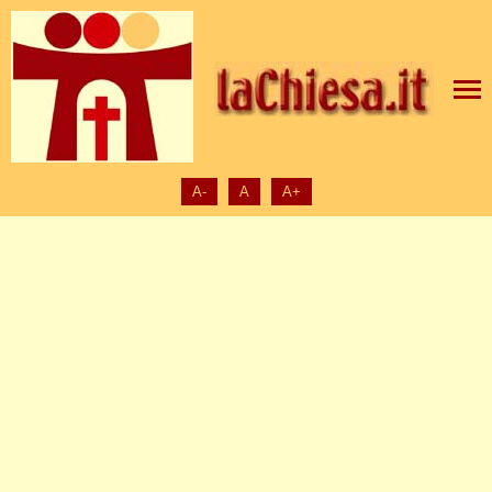
A-
A
A+