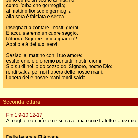
come l’erba che germoglia;
al mattino fiorisce e germoglia,
alla sera è falciata e secca.
Insegnaci a contare i nostri giorni
E acquisteremo un cuore saggio.
Ritorna, Signore: fino a quando?
Abbi pietà dei tuoi servi!
Saziaci al mattino con il tuo amore:
esulteremo e gioiremo per tutti i nostri giorni.
Sia su di noi la dolcezza del Signore, nostro Dio:
rendi salda per noi l’opera delle nostre mani,
l’opera delle nostre mani rendi salda.
Seconda lettura
Fm 1,9-10.12-17
Accoglilo non più come schiavo, ma come fratello carissimo.
Dalla lettera a Filèmone