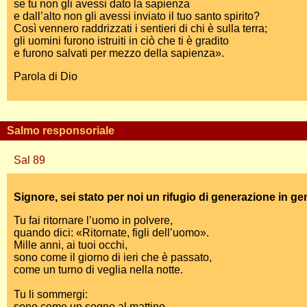
se tu non gli avessi dato la sapienza
e dall’alto non gli avessi inviato il tuo santo spirito?
Così vennero raddrizzati i sentieri di chi è sulla terra;
gli uomini furono istruiti in ciò che ti è gradito
e furono salvati per mezzo della sapienza».
Parola di Dio
Salmo responsoriale
Sal 89
Signore, sei stato per noi un rifugio di generazione in g
Tu fai ritornare l’uomo in polvere,
quando dici: «Ritornate, figli dell’uomo».
Mille anni, ai tuoi occhi,
sono come il giorno di ieri che è passato,
come un turno di veglia nella notte.
Tu li sommergi:
sono come un sogno al mattino,