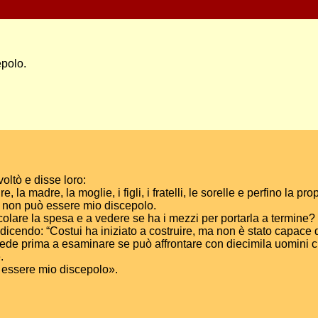
epolo.
oltò e disse loro:
 madre, la moglie, i figli, i fratelli, le sorelle e perfino la pr
, non può essere mio discepolo.
lcolare la spesa e a vedere se ha i mezzi per portarla a termine?
 dicendo: “Costui ha iniziato a costruire, ma non è stato capace di 
iede prima a esaminare se può affrontare con diecimila uomini chi
.
uò essere mio discepolo».