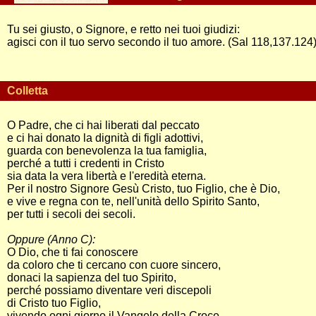
Tu sei giusto, o Signore, e retto nei tuoi giudizi:
agisci con il tuo servo secondo il tuo amore. (Sal 118,137.124
Colletta
O Padre, che ci hai liberati dal peccato
e ci hai donato la dignità di figli adottivi,
guarda con benevolenza la tua famiglia,
perché a tutti i credenti in Cristo
sia data la vera libertà e l'eredità eterna.
Per il nostro Signore Gesù Cristo, tuo Figlio, che è Dio,
e vive e regna con te, nell'unità dello Spirito Santo,
per tutti i secoli dei secoli.
Oppure (Anno C):
O Dio, che ti fai conoscere
da coloro che ti cercano con cuore sincero,
donaci la sapienza del tuo Spirito,
perché possiamo diventare veri discepoli
di Cristo tuo Figlio,
vivendo ogni giorno il Vangelo della Croce.