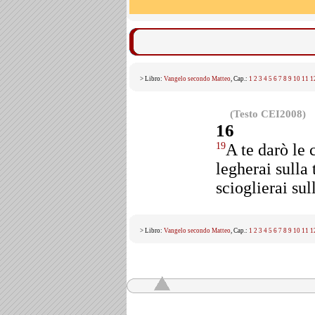
> Libro:
Vangelo secondo Matteo
, Cap.:
1
2
3
4
5
6
7
8
9
10
11
1
(Testo CEI2008)
16
A te darò le 
19
legherai sulla 
scioglierai sul
> Libro:
Vangelo secondo Matteo
, Cap.:
1
2
3
4
5
6
7
8
9
10
11
1