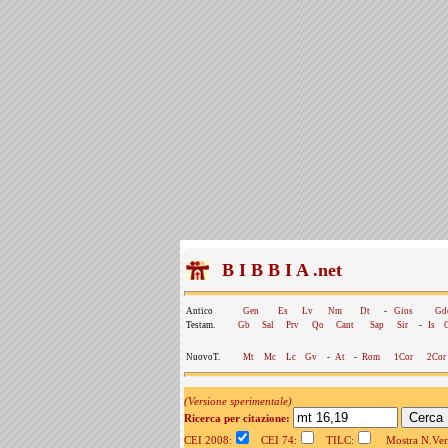
B I B B I A .net
Antico
Gen
Es
Lv
Nm
Dt
-
Gios
Gd
Testam.
Gb
Sal
Prv
Qo
Cant
Sap
Sir
-
Is
NuovoT.
Mt
Mc
Lc
Gv
-
At
-
Rom
1Cor
2Cor
(Versione sperimentale)
Ricerca per citazione:
CEI 2008:
CEI 74:
TILC:
Mostra N.Vers