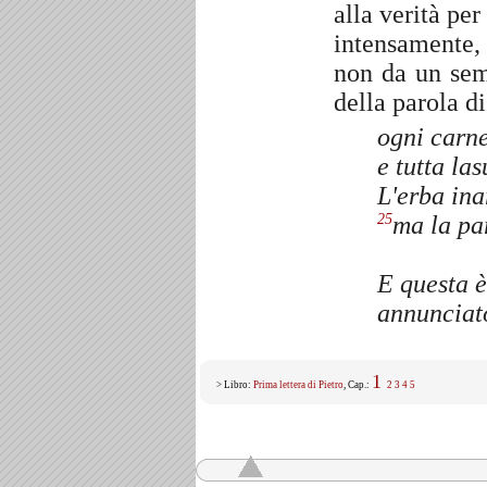
alla verità pe
intensamente, 
non da un sem
della parola d
ogni carne
e tutta la
s
L'erba ina
ma la pa
25
E questa è
annunciat
1
> Libro:
Prima lettera di Pietro
, Cap.:
2
3
4
5