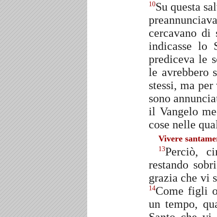
Su questa sal
10
preannuncia
cercavano di 
indicasse lo 
prediceva le s
le avrebbero 
stessi, ma per
sono annuncia
il Vangelo me
cose nelle qual
Vivere santame
Perciò, c
13
restando sobri
grazia che vi 
Come figli o
14
un tempo, qua