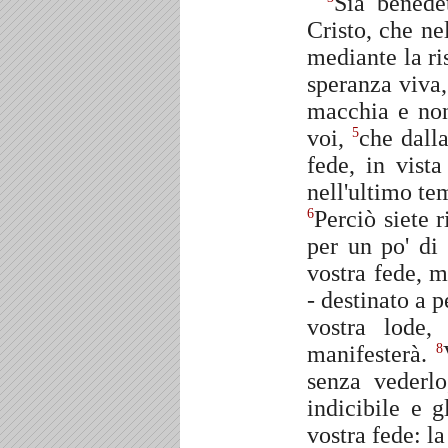
Sia benede
Cristo, che ne
mediante la ri
speranza viva
macchia e non
voi,
che dalla
5
fede, in vista
nell'ultimo te
Perciò siete 
6
per un po' di 
vostra fede, m
- destinato a p
vostra lode,
manifesterà.
8
senza vederlo
indicibile e g
vostra fede: l