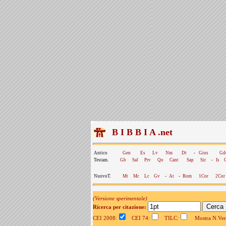
B I B B I A .net
Antico
Gen
Es
Lv
Nm
Dt
-
Gios
Gd
Testam.
Gb
Sal
Prv
Qo
Cant
Sap
Sir
-
Is
NuovoT.
Mt
Mc
Lc
Gv
-
At
-
Rom
1Cor
2Cor
(Versione sperimentale)
Ricerca per citazione:
CEI 2008:
CEI 74:
TILC:
Mostra N.Vers