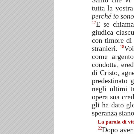
Santo che vi 
tutta la vostr
perché io sono
E se chiamat
17
giudica ciasc
con timore di
stranieri.
Voi
18
come argento 
condotta, ered
di Cristo, agn
predestinato 
negli ultimi 
opera sua cred
gli ha dato gl
speranza siano
La parola di vi
Dopo aver 
22