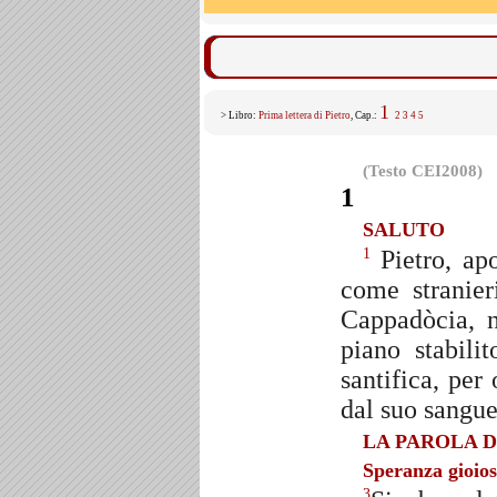
1
> Libro:
Prima lettera di Pietro
, Cap.:
2
3
4
5
(Testo CEI2008)
1
SALUTO
Pietro, apo
1
come stranier
Cappadòcia, n
piano stabili
santifica, per
dal suo sangue
LA PAROLA 
Speranza gioio
3