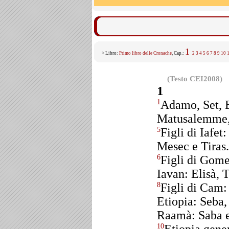
1
> Libro:
Primo libro delle Cronache
, Cap.:
2
3
4
5
6
7
8
9
10
(Testo CEI2008)
1
Adamo, Set, 
1
Matusalemme
Figli di Iafe
5
Mesec e Tiras.
Figli di Gome
6
Iavan: Elisà, T
Figli di Cam:
8
Etiopia: Seba,
Raamà: Saba 
10