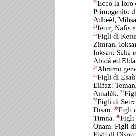
Ecco la loro
29
Primogenito di
Adbeèl, Mibs
Ietur, Nafis 
31
Figli di Ketu
32
Zimran, Ioksan
Ioksan: Saba 
Abidà ed Eldaà;
Abramo generò
34
Figli di Esaù
35
Elifaz: Teman
Amalèk.
Fig
37
Figli di Seir
38
Disan.
Figli
39
Timna.
Figli
40
Onam. Figli d
Figli di Dison