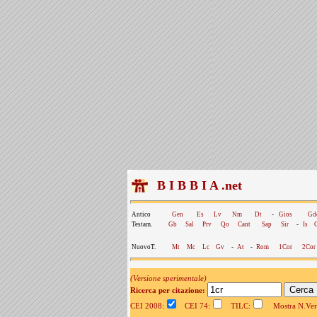
B I B B I A .net
Antico
Gen
Es
Lv
Nm
Dt
-
Gios
Gd
Testam.
Gb
Sal
Prv
Qo
Cant
Sap
Sir
-
Is
NuovoT.
Mt
Mc
Lc
Gv
-
At
-
Rom
1Cor
2Cor
(Versione sperimentale)
Ricerca per citazione:
CEI 2008:
CEI 74:
TILC:
Mostra N.Vers