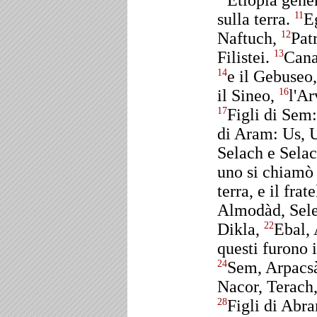
Etiopia gene
sulla terra.
E
11
Naftuch,
Pat
12
Filistei.
Cana
13
e il Gebuseo
14
il Sineo,
l'Ar
16
Figli di Sem
17
di Aram: Us, 
Selach e Sela
uno si chiamò 
terra, e il fra
Almodàd, Sele
Dikla,
Ebal,
22
questi furono i
Sem, Arpacs
24
Nacor, Terach
Figli di Abr
28