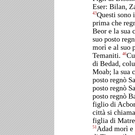
Eser: Bilan, Z
Questi sono i
43
prima che regna
Beor e la sua 
suo posto regn
morì e al suo 
Temaniti.
Cu
46
di Bedad, colu
Moab; la sua c
posto regnò S
posto regnò S
posto regnò Ba
figlio di Acbo
città si chiam
figlia di Matr
Adad morì e 
51