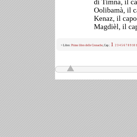
di Timna, il ca
Oolibamà, il c
Kenaz, il capo
Magdièl, il ca
1
> Libro:
Primo libro delle Cronache
, Cap.:
2
3
4
5
6
7
8
9
10