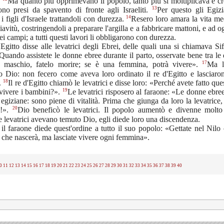
.
Ma quanto più opprimevano il popolo, tanto più si moltiplicava e c
13
ono presi da spavento di fronte agli Israeliti.
Per questo gli Egizi
14
 i figli d'Israele trattandoli con durezza.
Resero loro amara la vita me
iavitù, costringendoli a preparare l'argilla e a fabbricare mattoni, e ad og
ei campi; a tutti questi lavori li obbligarono con durezza.
'Egitto disse alle levatrici degli Ebrei, delle quali una si chiamava Sifr
Quando assistete le donne ebree durante il parto, osservate bene tra le 
17
 maschio, fatelo morire; se è una femmina, potrà vivere».
Ma le
o Dio: non fecero come aveva loro ordinato il re d'Egitto e lasciaron
18
.
Il re d'Egitto chiamò le levatrici e disse loro: «Perché avete fatto que
19
 vivere i bambini?».
Le levatrici risposero al faraone: «Le donne ebr
egiziane: sono piene di vitalità. Prima che giunga da loro la levatrice
20
o!».
Dio beneficò le levatrici. Il popolo aumentò e divenne molto
e levatrici avevano temuto Dio, egli diede loro una discendenza.
 il faraone diede quest'ordine a tutto il suo popolo: «Gettate nel Nilo 
che nascerà, ma lasciate vivere ogni femmina».
0
11
12
13
14
15
16
17
18
19
20
21
22
23
24
25
26
27
28
29
30
31
32
33
34
35
36
37
38
39
40