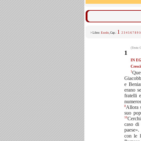
1
> Libro:
Esodo
, Cap.:
2
3
4
5
6
7
8
9
1
(Testo 
1
IN E
Cresci
1
Ques
Giacobb
e Beni
erano se
fratelli
numerosi
8
Allora 
suo popo
10
Cerchi
caso di 
paese».
con le l