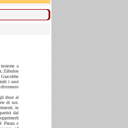
o insieme a
ar, Zàbulon
a Giacobbe
utti i suoi
, divennero
li disse al
te di noi.
rimenti, in
partirà dal
 opprimerli
oè Pitom e