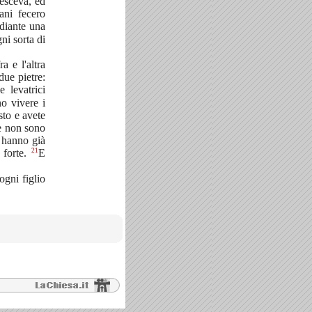
resceva, ed
ani fecero
diante una
ni sorta di
a e l'altra
due pietre:
 levatrici
o vivere i
sto e avete
ee non sono
, hanno già
21
 forte.
E
ogni figlio