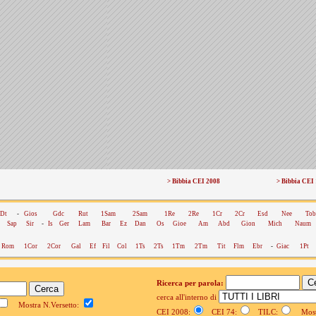
> Bibbia CEI 2008
> Bibbia CEI
Dt
-
Gios
Gdc
Rut
1Sam
2Sam
1Re
2Re
1Cr
2Cr
Esd
Nee
Tob
Sap
Sir
-
Is
Ger
Lam
Bar
Ez
Dan
Os
Gioe
Am
Abd
Gion
Mich
Naum
Rom
1Cor
2Cor
Gal
Ef
Fil
Col
1Ts
2Ts
1Tm
2Tm
Tit
Flm
Ebr
-
Giac
1Pt
Ricerca per parola:
cerca all'interno di
Mostra N.Versetto:
CEI 2008:
CEI 74:
TILC:
Mostr