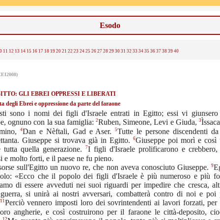
Esodo
0
11
12
13
14
15
16
17
18
19
20
21
22
23
24
25
26
27
28
29
30
31
32
33
34
35
36
37
38
39
40
CEI2008)
GITTO: GLI EBREI OPPRESSI E LIBERATI
ta degli Ebrei e oppressione da parte del faraone
ti sono i nomi dei figli d'Israele entrati in Egitto; essi vi giunser
2
3
e, ognuno con la sua famiglia:
Ruben, Simeone, Levi e Giuda,
Ìssac
4
5
amino,
Dan e Nèftali, Gad e Aser.
Tutte le persone discendenti d
6
ttanta. Giuseppe si trovava già in Egitto.
Giuseppe poi morì e così t
7
 e tutta quella generazione.
I figli d'Israele prolificarono e crebbero
 e molto forti, e il paese ne fu pieno.
9
sorse sull'Egitto un nuovo re, che non aveva conosciuto Giuseppe.
Eg
lo: «Ecco che il popolo dei figli d'Israele è più numeroso e più for
amo di essere avveduti nei suoi riguardi per impedire che cresca, alt
guerra, si unirà ai nostri avversari, combatterà contro di noi e poi 
11
Perciò vennero imposti loro dei sovrintendenti ai lavori forzati, per
oro angherie, e così costruirono per il faraone le città-deposito, ci
12