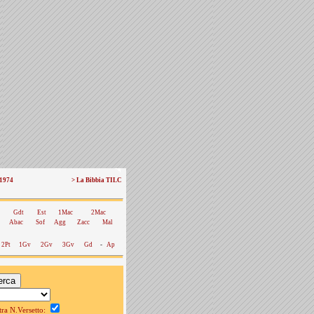
 1974
> La Bibbia TILC
Gdt
Est
1Mac
2Mac
Abac
Sof
Agg
Zacc
Mal
2Pt
1Gv
2Gv
3Gv
Gd
-
Ap
a N.Versetto: