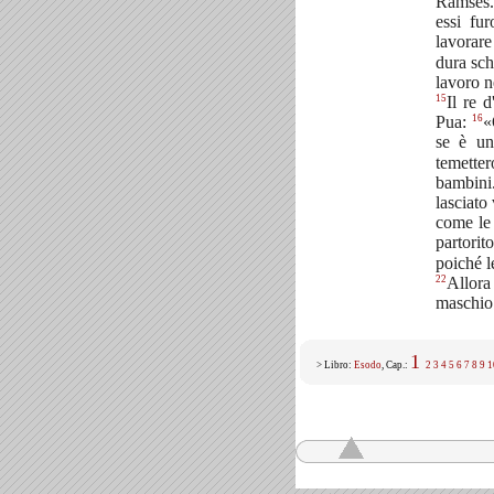
Ramses
essi fur
lavorare
dura sch
lavoro n
15
Il re d
16
Pua:
«
se è un
temetter
bambini
lasciato
come le 
partorit
poiché l
22
Allora
maschio 
1
> Libro:
Esodo
, Cap.:
2
3
4
5
6
7
8
9
1