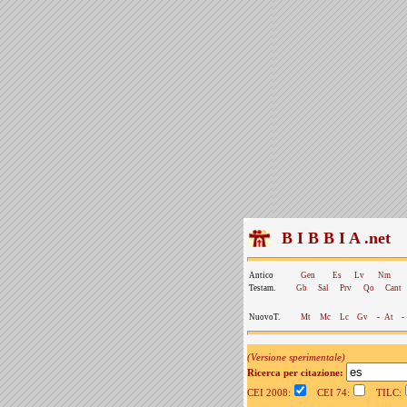
B I B B I A .net
Antico
Gen
Es
Lv
Nm
Testam.
Gb
Sal
Prv
Qo
Cant
NuovoT.
Mt
Mc
Lc
Gv
-
At
-
(Versione sperimentale)
Ricerca per citazione:
CEI 2008:
CEI 74:
TILC: