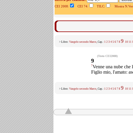
CEI 2008:
CEI 74:
TILC:
Mostra N.Vers
9
> Libro:
Vangelo secondo Marco
, Cap.:
1
2
3
4
5
6
7
8
10
11
(Testo CEI2008)
9
7
Venne una nube che li
Figlio mio, l'amato: as
9
> Libro:
Vangelo secondo Marco
, Cap.:
1
2
3
4
5
6
7
8
10
11