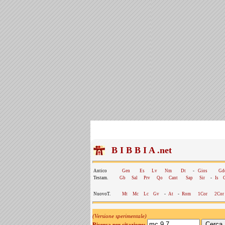
B I B B I A .net
Antico
Gen
Es
Lv
Nm
Dt
-
Gios
Gd
Testam.
Gb
Sal
Prv
Qo
Cant
Sap
Sir
-
Is
NuovoT.
Mt
Mc
Lc
Gv
-
At
-
Rom
1Cor
2Cor
(Versione sperimentale)
Ricerca per citazione: