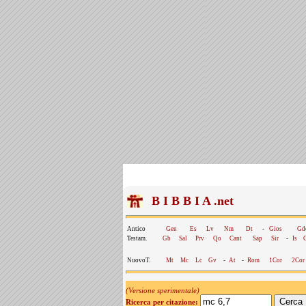
B I B B I A .net
Antico
Gen
Es
Lv
Nm
Dt
-
Gios
Gd
Testam.
Gb
Sal
Prv
Qo
Cant
Sap
Sir
-
Is
NuovoT.
Mt
Mc
Lc
Gv
-
At
-
Rom
1Cor
2Cor
(Versione sperimentale)
Ricerca per citazione: