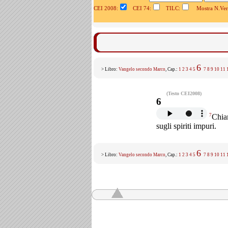
CEI 2008:
CEI 74:
TILC:
Mostra N.Vers
6
> Libro:
Vangelo secondo Marco
, Cap.:
1
2
3
4
5
7
8
9
10
11
(Testo CEI2008)
6
7
Chiam
sugli spiriti impuri.
6
> Libro:
Vangelo secondo Marco
, Cap.:
1
2
3
4
5
7
8
9
10
11