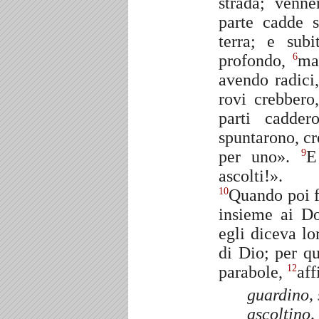
strada; venn
parte cadde s
terra; e sub
profondo,
ma
6
avendo radici
rovi crebbero
parti cadder
spuntarono, cre
per uno».
E
9
ascolti!».
Quando poi fu
10
insieme ai Do
egli diceva lo
di Dio; per qu
parabole,
aff
12
guardino, 
ascoltino,