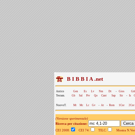
B I B B I A .net
Antico
Gen
Es
Lv
Nm
Dt
-
Gios
Gd
Testam.
Gb
Sal
Prv
Qo
Cant
Sap
Sir
-
Is
NuovoT.
Mt
Mc
Lc
Gv
-
At
-
Rom
1Cor
2Cor
(Versione sperimentale)
Ricerca per citazione:
CEI 2008:
CEI 74:
TILC:
Mostra N.Vers