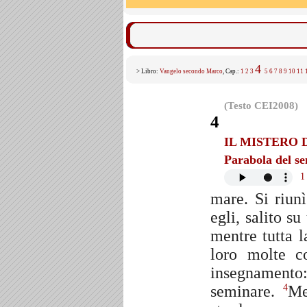
4
> Libro:
Vangelo secondo Marco
, Cap.:
1
2
3
5
6
7
8
9
10
11
(Testo CEI2008)
4
IL MISTERO 
Parabola del s
1
mare. Si riun
egli, salito s
mentre tutta l
loro molte c
insegnament
seminare.
Me
4