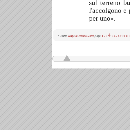
sul terreno b
l'accolgono e p
per uno».
4
> Libro:
Vangelo secondo Marco
, Cap.:
1
2
3
5
6
7
8
9
10
11