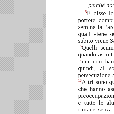
perché non
E disse l
13
potrete comp
semina la Par
quali viene s
subito viene S
Quelli semi
16
quando ascolta
ma non hann
17
quindi, al s
persecuzione 
Altri sono qu
18
che hanno asc
preoccupazion
e tutte le al
rimane senza 