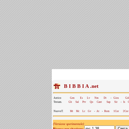
B I B B I A .net
Antico
Gen
Es
Lv
Nm
Dt
-
Gios
Gd
Testam.
Gb
Sal
Prv
Qo
Cant
Sap
Sir
-
Is
NuovoT.
Mt
Mc
Lc
Gv
-
At
-
Rom
1Cor
2Cor
(Versione sperimentale)
Ricerca per citazione: