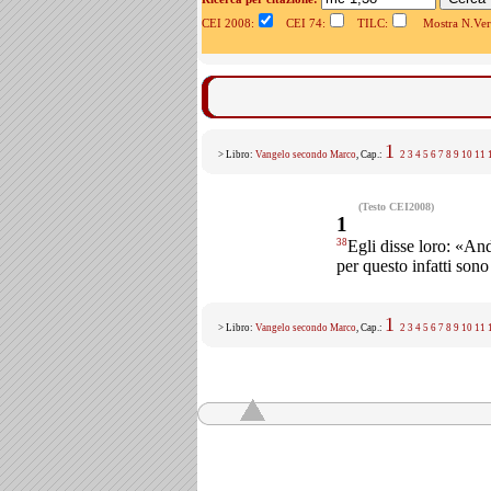
CEI 2008:
CEI 74:
TILC:
Mostra N.Vers
1
> Libro:
Vangelo secondo Marco
, Cap.:
2
3
4
5
6
7
8
9
10
11
(Testo CEI2008)
1
38
Egli disse loro: «And
per questo infatti son
1
> Libro:
Vangelo secondo Marco
, Cap.:
2
3
4
5
6
7
8
9
10
11