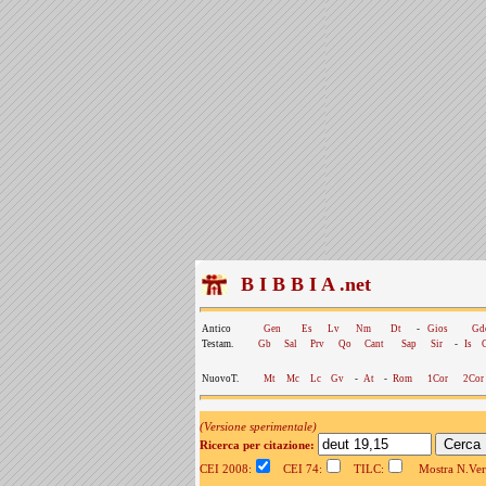
B I B B I A .net
Antico
Gen
Es
Lv
Nm
Dt
-
Gios
Gd
Testam.
Gb
Sal
Prv
Qo
Cant
Sap
Sir
-
Is
NuovoT.
Mt
Mc
Lc
Gv
-
At
-
Rom
1Cor
2Cor
(Versione sperimentale)
Ricerca per citazione:
CEI 2008:
CEI 74:
TILC:
Mostra N.Vers