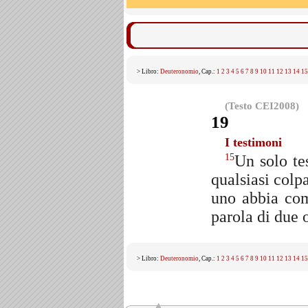
> Libro:
Deuteronomio
, Cap.:
1
2
3
4
5
6
7
8
9
10
11
12
13
14
15
(Testo CEI2008)
19
I testimoni
Un solo te
15
qualsiasi colp
uno abbia comm
parola di due o
> Libro:
Deuteronomio
, Cap.:
1
2
3
4
5
6
7
8
9
10
11
12
13
14
15